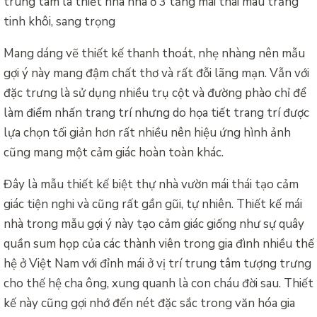
trung tâm là thiết nhà nhà ở 3 tầng mái thái màu trắng
tinh khôi, sang trọng
Mang dáng vẽ thiết kế thanh thoát, nhẹ nhàng nên mẫu
gợi ý này mang đậm chất thơ và rất đỗi lãng mạn. Vẫn với
đặc trưng là sử dụng nhiều trụ cột và đường phào chỉ để
làm điểm nhấn trang trí nhưng do họa tiết trang trí được
lựa chọn tối giản hơn rất nhiều nên hiệu ứng hình ảnh
cũng mang một cảm giác hoàn toàn khác.
Đây là mẫu thiết kế biệt thự nhà vườn mái thái tạo cảm
giác tiện nghi và cũng rất gần gũi, tự nhiên. Thiết kế mái
nhà trong mẫu gợi ý này tạo cảm giác giống như sự quây
quần sum họp của các thành viên trong gia đình nhiều thế
hệ ở Việt Nam với đỉnh mái ở vị trí trung tâm tượng trưng
cho thế hệ cha ông, xung quanh là con cháu đời sau. Thiết
kế này cũng gợi nhớ đến nét đặc sắc trong văn hóa gia