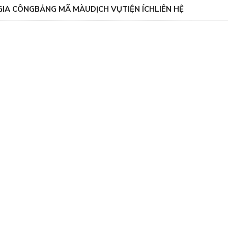
GIA CÔNG
BẢNG MÃ MÀU
DỊCH VỤ
TIỆN ÍCH
LIÊN HỆ