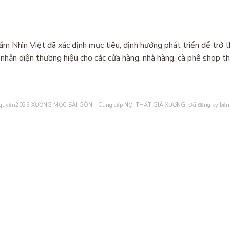
ầm Nhìn Việt đã xác định mục tiêu, định hướng phát triển để trở 
ỗi nhận diện thương hiệu cho các cửa hàng, nhà hàng, cà phê shop t
 quyền2026
XƯỞNG MỘC SÀI GÒN - Cung cấp NỘI THẤT GIÁ XƯỞNG
. Đã đăng ký bản