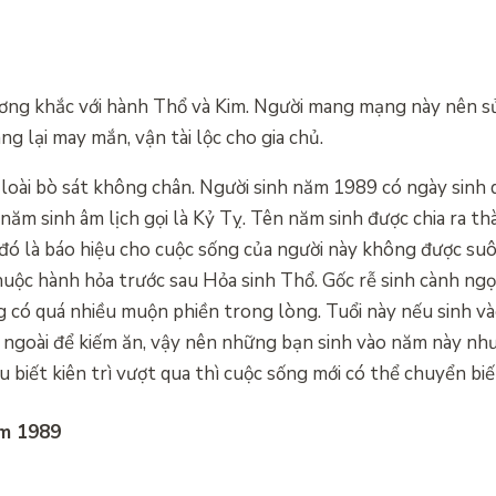
ơng khắc với hành Thổ và Kim. Người mang mạng này nên sử
ng lại may mắn, vận tài lộc cho gia chủ.
g loài bò sát không chân. Người sinh năm 1989 có ngày sinh
ăm sinh âm lịch gọi là Kỷ Tỵ. Tên năm sinh được chia ra t
ì đó là báo hiệu cho cuộc sống của người này không được suô
huộc hành hỏa trước sau Hỏa sinh Thổ. Gốc rễ sinh cành ng
 có quá nhiều muộn phiền trong lòng. Tuổi này nếu sinh và
 ngoài để kiếm ăn, vậy nên những bạn sinh vào năm này nhưn
u biết kiên trì vượt qua thì cuộc sống mới có thể chuyển biế