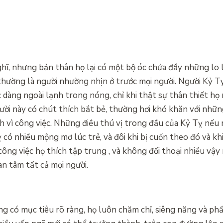
hĩ, nhưng bản thân họ lại có một bộ óc chứa đầy những lo 
ọ thường là người nhường nhịn ở trước mọi người. Người Kỷ Tỵ
c dàng ngoài lạnh trong nóng, chỉ khi thật sự thân thiết họ
ười này có chút thích bắt bẻ, thường hơi khó khăn với những
h vì công việc. Những điều thú vị trong đầu của Kỷ Tỵ nếu 
 có nhiều mộng mơ lúc trẻ, và đôi khi bị cuốn theo đó và kh
ông việc họ thích tập trung , và không đối thoại nhiều vậy 
an tâm tất cả mọi người.
ng có mục tiêu rõ ràng, họ luôn chăm chỉ, siêng năng và ph