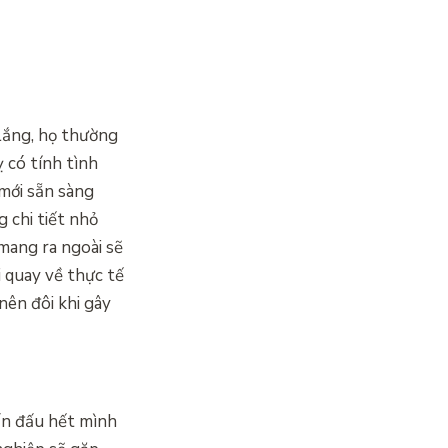
lắng, họ thường
 có tính tình
 mới sẵn sàng
 chi tiết nhỏ
mang ra ngoài sẽ
i quay về thực tế
nên đôi khi gây
ấn đấu hết mình