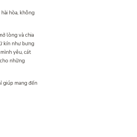
 hài hòa, không
mở lòng và chia
hứ kín như bưng
 mình yêu, cát
 cho những
hỉ giúp mang đến