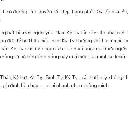
lịch có đường tình duyên tốt đẹp, hạnh phúc. Gia đình an ổn,
h.
ng bất hòa với người yêu. Nam Kỷ Tỵ lúc này cần phải biết 
bạn đời, để họ thấu hiểu. nam Kỷ Tỵ thường thích giữ mọi t
n nhẫn. Kỷ Tỵ nam nên học cách tránh bó buộc quá mức người
không từ bỏ tính tình nóng nảy quá mức của mình sẽ khiến
Thân, Kỷ Hợi, Ất Tỵ , Bính Tỵ, Kỷ Tỵ,…các tuổi này không c
o gia đình hòa hợp, con cái nhanh nhẹn thông minh.