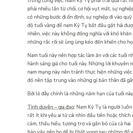
trong công việc. Nam Kỷ Tỵ phải trải qua rất 
phải nhiều lần từ chối, cơ hội vụt mất, sự nghi
có những bước đi ổn định, sự nghiệp đi vào quỹ
độ tuổi vàng để nam Kỷ Tỵ bắt đầu gặt hái đư
nhiên, việc này không đồng nghĩa với khó khăn
những rắc rối sẽ ùng ùng kéo đến khiến cho họ
Nam tuổi này nên hợp tác làm ăn với các tuổi
hành sáng giá cho tuổi này. Những lời khuyên m
nam mạng này nên tránh thực hiện những việc 
đó nên tập trung vào những gì bản thân đã gây 
Bởi lẽ đây chính là những năm hạn của tuổi này
Tình duyên – gia đạo
: Nam Kỷ Tỵ là người luô
rất ít khi yêu ai từ cái nhìn đầu tiên hoặc th
cảm, thấu hiểu, tương trợ và gắn bó của cả ha
hảo vậy nên họ dễ bị thất vọng sau những đổ v