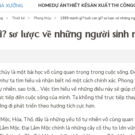
HOME
DỰ ÁN
THIẾT KẾ
SẢN XUẤT
THI CÔNG
1989 mệnh gì? tuổi con gì? sơ lược về những n
og
Thiết kế
Phong thủy
ì? sơ lược về những người sinh
hủy là một bài học vô cùng quan trọng trong cuộc sống. Đố
hư ta tìm hiểu và nhận biết nó một cách chính xác. Phong
 nhiên, sao trời,… Việc tìm hiểu về những điều này sẽ giúp 
 tiếp đến cuộc sống của mình. Ta không thể trực tiếp tha
ng đi phát triển theo hướng tích cực hơn.
Mộc, Hỏa, Thổ, đây là những yếu tố tự nhiên vô cùng quan 
âm Mộc. Đại Lâm Mộc chính là những cây cổ thụ to lớn vữ