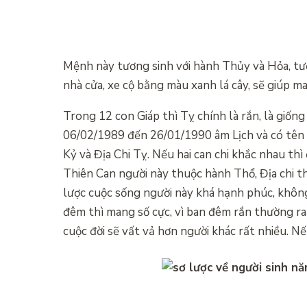
Mệnh này tương sinh với hành Thủy và Hỏa, tư
nhà cửa, xe cộ bằng màu xanh lá cây, sẽ giúp ma
Trong 12 con Giáp thì Tỵ chính là rắn, là giốn
06/02/1989 đến 26/01/1990 âm Lịch và có tên n
Kỷ và Địa Chi Tỵ. Nếu hai can chi khắc nhau th
Thiên Can người này thuộc hành Thổ, Địa chi t
lược cuộc sống người này khá hạnh phúc, không
đêm thì mang số cực, vì ban đêm rắn thường ra
cuộc đời sẽ vất vả hơn người khác rất nhiều. Nế