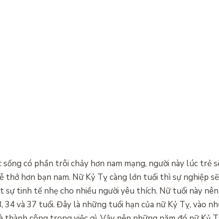
 sống có phần trôi chảy hơn nam mạng, người này lúc trẻ s
 thở hơn bạn nam. Nữ Kỷ Tỵ càng lớn tuổi thì sự nghiệp sẽ
 sự tinh tế nhẹ cho nhiều người yêu thích. Nữ tuổi này nê
8, 34 và 37 tuổi. Đây là những tuổi hạn của nữ Kỷ Tỵ, vào n
mà thành công trong việc gì. Vậy nên những năm đó nữ Kỷ T