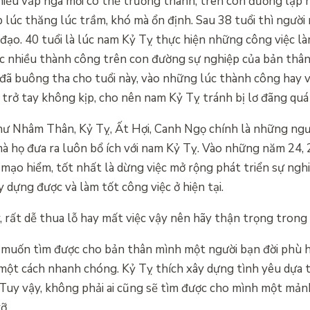
nhiều vấp ngã mới có thể trưởng thành, trên con đường lập 
ệp lúc thăng lúc trầm, khó mà ổn định. Sau 38 tuổi thì người
 đạo. 40 tuổi là lúc nam Kỷ Tỵ thực hiện những công việc là
ợc nhiều thành công trên con đường sự nghiệp của bản thâ
 đã buông tha cho tuổi này, vào những lúc thành công hay v
 trở tay không kịp, cho nên nam Kỷ Tỵ tránh bị lơ đãng qu
 như Nhâm Thân, Kỷ Tỵ, Ất Hợi, Canh Ngọ chính là những ng
à họ đưa ra luôn bổ ích với nam Kỷ Tỵ. Vào những năm 24, 2
mạo hiểm, tốt nhất là dừng việc mở rộng phát triển sự ngh
dựng được và làm tốt công việc ở hiện tại.
, rất dễ thua lỗ hay mất việc vậy nên hãy thận trọng trong 
n muốn tìm được cho bản thân mình một người bạn đời phù h
ích một cách nhanh chóng. Kỷ Tỵ thích xây dựng tình yêu dựa
i. Tuy vậy, không phải ai cũng sẽ tìm được cho mình một mả
ỡ.