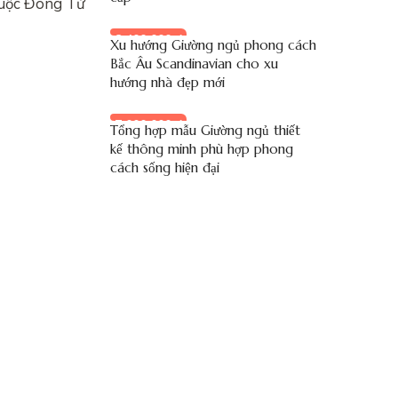
huộc Đông Tứ
8.400.000 đ
Xu hướng Giường ngủ phong cách
Bắc Âu Scandinavian cho xu
hướng nhà đẹp mới
7.000.000 đ
Tổng hợp mẫu Giường ngủ thiết
kế thông minh phù hợp phong
cách sống hiện đại