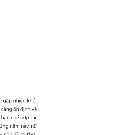
ẽ gặp nhiều khó
 càng ổn định và
n hạn chế hợp tác
hững năm này, nữ
ỵ nên dùng thời