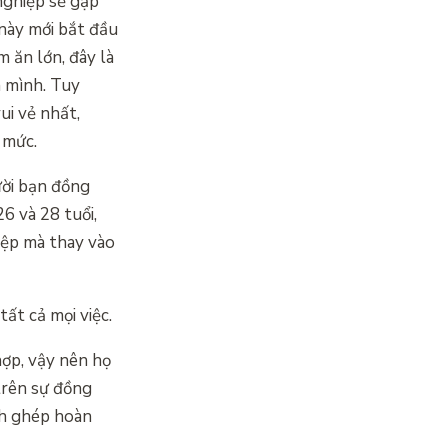
nghiệp sẽ gặp
 này mới bắt đầu
m ăn lớn, đây là
n mình. Tuy
ui vẻ nhất,
á mức.
ười bạn đồng
6 và 28 tuổi,
iệp mà thay vào
tất cả mọi việc.
ợp, vậy nên họ
 trên sự đồng
nh ghép hoàn