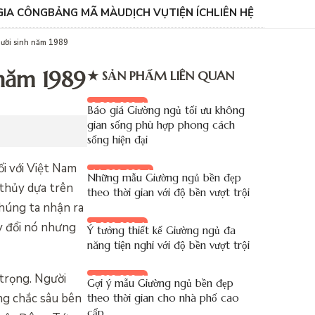
GIA CÔNG
BẢNG MÃ MÀU
DỊCH VỤ
TIỆN ÍCH
LIÊN HỆ
gười sinh năm 1989
 năm 1989
★ SẢN PHẨM LIÊN QUAN
9.200.000 đ
Báo giá Giường ngủ tối ưu không
gian sống phù hợp phong cách
sống hiện đại
i với Việt Nam
11.800.000 đ
Những mẫu Giường ngủ bền đẹp
 thủy dựa trên
theo thời gian với độ bền vượt trội
chúng ta nhận ra
y đổi nó nhưng
7.900.000 đ
Ý tưởng thiết kế Giường ngủ đa
năng tiện nghi với độ bền vượt trội
trọng. Người
8.600.000 đ
Gợi ý mẫu Giường ngủ bền đẹp
ng chắc sâu bên
theo thời gian cho nhà phố cao
cấp