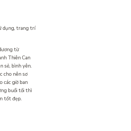
 dụng, trang trí
 dương từ
hành Thiên Can
n sẻ, bình yên.
ọc cho nên sơ
o các giờ ban
g buổi tối thì
n tốt đẹp.