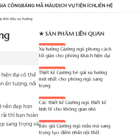
GIA CÔNG
BẢNG MÃ MÀU
DỊCH VỤ
TIỆN ÍCH
LIÊN HỆ
ẹp đón đầu xu hướng
ng
★ SẢN PHẨM LIÊN QUAN
8.700.000 đ
Xu hướng Giường ngủ phong cách
tối giản cho phòng khách hiện đại
8.900.000 đ
Thiết kế Giường bé gái xu hướng
hiện đại có thể
mới nhất cho phòng ngủ sang
n ấn tượng, nổi
trọng
7.000.000 đ
Các thiết kế Giường ngủ thiết kế
rở nên đẹp hơn
tinh tế cho không gian nhỏ
rãi thì bạn hoàn
đẹp sang trọng và
9.100.000 đ
Báo giá Giường ngủ mẫu mã sang
trọng tạo điểm nhấn nội thất