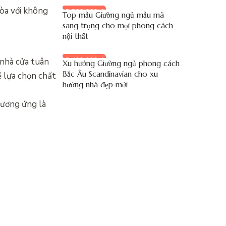
hòa với không
8.200.000 đ
Top mẫu Giường ngủ mẫu mã
sang trọng cho mọi phong cách
nội thất
8.400.000 đ
 nhà cửa tuân
Xu hướng Giường ngủ phong cách
Bắc Âu Scandinavian cho xu
ề lựa chọn chất
hướng nhà đẹp mới
tương ứng là