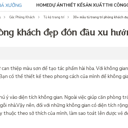
HOME
DỰ ÁN
THIẾT KẾ
SẢN XUẤT
THI CÔNG
30+ mẫu tủ trang trí phòng khách đ
g
Góc Phòng Khách
Tủ kệ trang trí
hòng khách đẹp đón đầu xu hướ
can thiệp màu sơn để tạo tác phẩm hài hòa. Với không gian 
 Bạn có thể thiết kế theo phong cách của mình để không gia
chú ý vào diện tích không gian. Ngoài việc giúp căn phòng t
ôi nhà.Vậy nên, đối với những không gian có diện tích rộng 
ùy thuộc theo sở thích của mình, làm sao toát lên được vẻ 