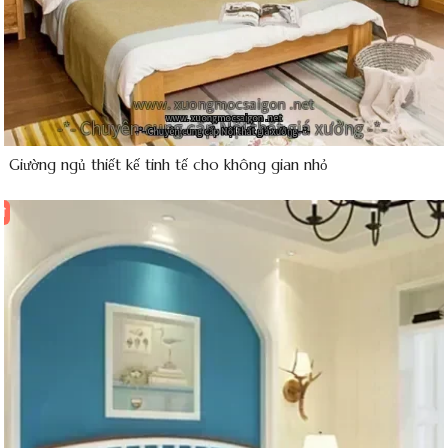
ế Giường ngủ thiết kế tinh tế cho không gian nhỏ
đ