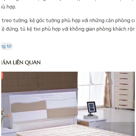
hù hợp.
ệ treo tường, kệ góc tường phù hợp với những căn phòng c
Kệ đứng, tủ kệ tivi phù hợp với không gian phòng khách rộng
ng trí
HẨM LIÊN QUAN
đ