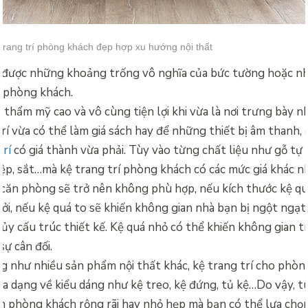
trang trí phòng khách đẹp hợp xu hướng nội thất
được những khoảng trống vô nghĩa của bức tường hoặc n
 phòng khách.
h thẩm mỹ cao và vô cùng tiện lợi khi vừa là nơi trưng bày
rí vừa có thể làm giá sách hay để những thiết bị âm thanh, 
trí
có giá thành vừa phải. Tùy vào từng chất liệu như gỗ tự 
ệp, sắt…mà kệ trang trí phòng khách có các mức giá khác n
căn phòng sẽ trở nên không phù hợp, nếu kích thước kệ qu
Bởi, nếu kệ quá to sẽ khiến không gian nhà bạn bị ngột ngạt
ủy cấu trúc thiết kế. Kệ quá nhỏ có thể khiến không gian tr
ự cân đối.
g như nhiều sản phẩm nội thất khác, kệ trang trí cho phòn
đa dạng về kiểu dáng như kệ treo, kệ đứng, tủ kệ…Do vậy, t
n phòng khách rộng rãi hay nhỏ hẹp mà bạn có thể lựa chọn