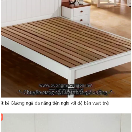
ết kế Giường ngủ đa năng tiện nghi với độ bền vượt trội
đ