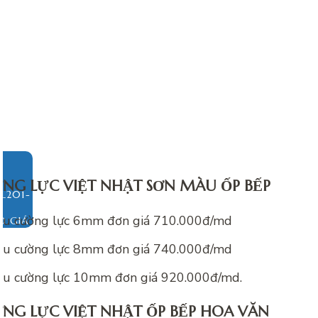
NG LỰC VIỆT NHẬT SƠN MÀU ỐP BẾP
àu cường lực 6mm đơn giá 710.000đ/md
O GIÁ
àu cường lực 8mm đơn giá 740.000đ/md
àu cường lực 10mm đơn giá 920.000đ/md.
NG LỰC VIỆT NHẬT ỐP BẾP HOA VĂN