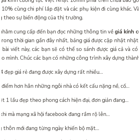
 giá kính cường lực Việt Nhật 10mm phía trên chưa bao gồm
10% cùng chi phí lắp đặt và các phụ kiện đi cùng khác. Và
g theo sự biến động của thị trường.
n nhằm cung cấp đến bạn đọc những thông tin về
giá kính c
ong thời gian gần đây nhất, bảng giá được cập nhật nhật
 bài viết này, các bạn sẽ có thể so sánh được giá cả và có
cho mình. Chúc các bạn có những công trình xây dựng thành
4 đẹp giá rẻ đang được xây dựng rất nhiều…
 điểm hơn hẳn những ngôi nhà có kết cấu nặng nề, cố…
ệt 1 lầu đẹp theo phong cách hiện đại, đơn giản đang…
khi mà mạng xã hội facebook đang rầm rộ lên…
 thôn mới đang từng ngày khiến bộ mặt…