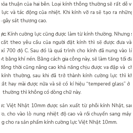
hỏa thuận của hai bên. Loại kính thông thường sẽ rất dễ v
 lực và tác động của nhiệt. Khi kính vỡ ra sẽ tạo ra nhữn
ộ gây sát thương cao.
ực:
Kính cường lực cũng được làm từ kính thường. Nhưng s
 cắt theo yêu cầu của người đặt kính thì sẽ được đưa và
 xỉ 700 độ C. Sau đó là quá trình cho kính đã nung vào l
t bằng khí nén. Bằng cách gia công này, sẽ làm tăng tối đ
 đồng thời cũng nâng cao khả năng chịu được va đập và ch
i kính thường, sau khi đã trở thành kính cường lực thì k
cắt hay mài được nữa và sẽ có kí hiệu “tempered glass” 
nh thường thì không có dòng chữ này.
ực Việt Nhật 10mm được sản xuất từ phôi kính Nhật, sa
đo, cho vào lò nung nhiệt độ cao và rồi chuyển sang máy
ùng cho ra sản phẩm kính cường lực Việt Nhật 10mm.