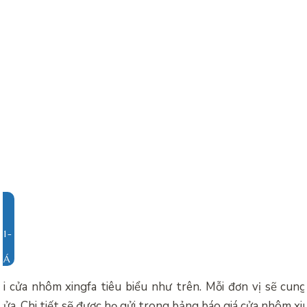
IÁ
i cửa nhôm xingfa tiêu biểu như trên. Mỗi đơn vị sẽ cung
cửa. Chi tiết sẽ được họ gửi trong bảng
báo giá cửa nhôm xin