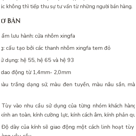
ặc không thì tiếp thu sự tư vấn từ những người bán hàng.
CƠ BẢN
hẩm lưu hành: cửa nhôm xingfa
g: cấu tạo bởi các thanh nhôm xingfa tem đỏ
ử dụng: hệ 55, hệ 65 và hệ 93
: dao động từ 1,4mm- 2,0mm
màu trắng dạng sứ, màu đen tuyền, màu nâu sần, mà
: Tùy vào nhu cầu sử dụng của từng nhóm khách hàng
 kính an toàn, kính cường lực, kính cách âm, kính phản 
 Độ dày của kính sẽ giao động một cách linh hoạt tùy 
hàng yêu cầu