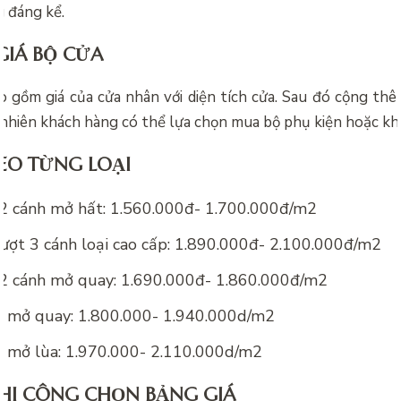
g đáng kể.
GIÁ BỘ CỬA
o gồm giá của cửa nhân với diện tích cửa. Sau đó cộng th
 nhiên khách hàng có thể lựa chọn mua bộ phụ kiện hoặc kh
EO TỪNG LOẠI
 2 cánh mở hất: 1.560.000đ- 1.700.000đ/m2
ượt 3 cánh loại cao cấp: 1.890.000đ- 2.100.000đ/m2
 2 cánh mở quay: 1.690.000đ- 1.860.000đ/m2
h mở quay: 1.800.000- 1.940.000d/m2
h mở lùa: 1.970.000- 2.110.000d/m2
THI CÔNG CHỌN BẢNG GIÁ