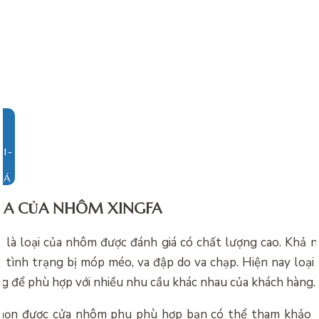
IÁ
ỦA CỦA NHÔM XINGFA
 là loại của nhôm được đánh giá có chất lượng cao. Khả nă
a tình trạng bị móp méo, va đập do va chạp. Hiện nay loại
ng để phù hợp với nhiều nhu cầu khác nhau của khách hàng.
chọn được cửa nhôm phu phù hợp bạn có thể tham khảo