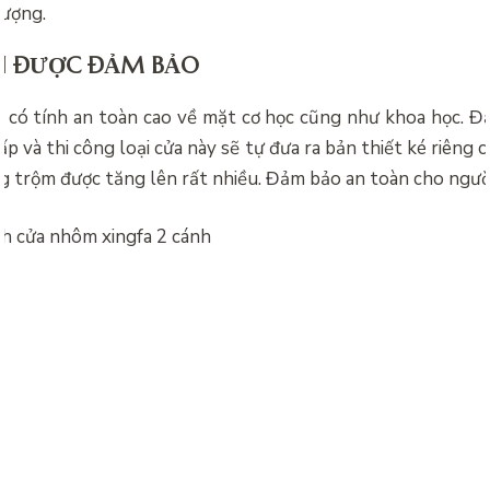
lượng.
N ĐƯỢC ĐẢM BẢO
có tính an toàn cao về mặt cơ học cũng như khoa học. Đại
ấp và thi công loại cửa này sẽ tự đưa ra bản thiết ké riêng c
g trộm được tăng lên rất nhiều. Đảm bảo an toàn cho ngườ