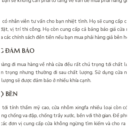
, bạn sẽ không cần phải lo lắng về vấn đề mua phải hàng g
 có nhân viên tư vấn cho bạn nhiệt tình. Họ sẽ cung cấp 
 đặt, vị trí thi công. Họ còn cung cấp cả bảng
báo giá cửa 
ra các chính sách đền tiền nếu bạn mua phải hàng giả bên họ
G ĐẢM BẢO
hàng đi mua hàng về nhà cửa đều rất chú trọng tới chất l
an trọng nhưng thường đi sau chất lượng. Sử dụng cửa n
 lượng sẽ được đảm bảo ở nhiều khía cạnh.
Ộ BỀN
tới tính thẩm mỹ cao, cửa nhôm xingfa nhiều loại còn có
ng chống va đập, chống trầy xước, bền với thờ gian. Để ph
 các đơn vị cung cấp cửa không ngừng tìm kiếm và cho r