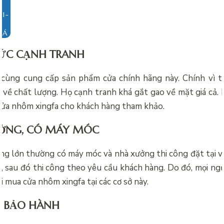
IÁ
MỨC CẠNH TRANH
 cùng cung cấp sản phẩm cửa chính hãng này. Chính vì t
về chất lượng. Họ cạnh tranh khá gắt gao về mặt giá cả. 
cửa nhôm xingfa cho khách hàng tham khảo.
ỞNG, CÓ MÁY MÓC
ông lớn thường có máy móc và nhà xưởng thi công đặt tại vị 
u, sau đó thi công theo yêu cầu khách hàng. Do đó, mọi ng
i mua cửa nhôm xingfa tại các cơ sở này.
H BẢO HÀNH