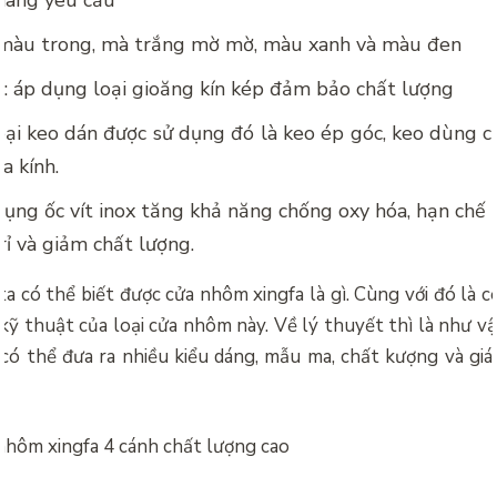
 màu trong, mà trắng mờ mờ, màu xanh và màu đen
: áp dụng loại gioăng kín kép đảm bảo chất lượng
oại keo dán được sử dụng đó là keo ép góc, keo dùng 
a kính.
 dụng ốc vít inox tăng khả năng chống oxy hóa, hạn chế
rỉ và giảm chất lượng.
a có thể biết được cửa nhôm xingfa là gì. Cùng với đó là 
kỹ thuật của loại cửa nhôm này. Về lý thuyết thì là như vậy
 có thể đưa ra nhiều kiểu dáng, mẫu ma, chất kượng và gi