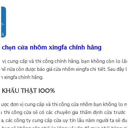
IÁ
 chọn cửa nhôm xingfa chính hãng
n vị cung cấp và thi công chính hãng, bạn không còn lo lắ
hế nữa còn được
báo giá cửa nhôm xingfa chi tiết. Sau đây 
m xingfa chính hãng.
 KHẨU THẬT 100%
được đơn vị cung cấp và thi công cửa nhôm bạn không lo m
và thi công cửa sẽ có các chuyên gia thẩm định cửa trước 
a, các công ty cung cấp cửa uy tín lâu năm người ta sẽ đư