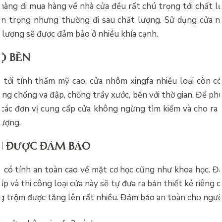
hàng đi mua hàng về nhà cửa đều rất chú trọng tới chất l
an trọng nhưng thường đi sau chất lượng. Sử dụng cửa n
 lượng sẽ được đảm bảo ở nhiều khía cạnh.
Ộ BỀN
tới tính thẩm mỹ cao, cửa nhôm xingfa nhiều loại còn có
ng chống va đập, chống trầy xước, bền với thờ gian. Để ph
 các đơn vị cung cấp cửa không ngừng tìm kiếm và cho r
lượng.
N ĐƯỢC ĐẢM BẢO
có tính an toàn cao về mặt cơ học cũng như khoa học. Đại
ấp và thi công loại cửa này sẽ tự đưa ra bản thiết ké riêng c
g trộm được tăng lên rất nhiều. Đảm bảo an toàn cho ngườ