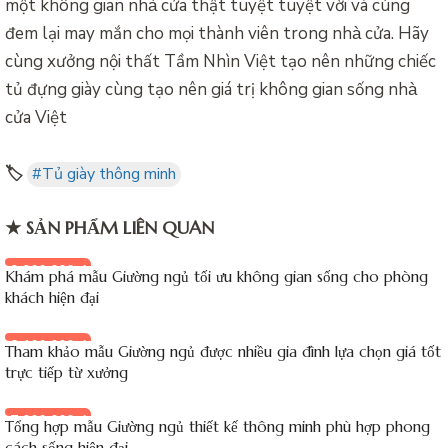
một không gian nhà cửa thật tuyệt
tuyệt vời
và cùng
đem lại may mắn cho mọi thành viên trong nhà cửa. Hãy
cùng xưởng nội thất Tầm Nhìn Việt tạo nên những chiếc
tủ đựng giày cùng tạo nên giá trị không gian sống nhà
cửa Việt
🏷️
#Tủ giày thông minh
★ SẢN PHẨM LIÊN QUAN
9.900.000 đ
Khám phá mẫu Giường ngủ tối ưu không gian sống cho phòng
khách hiện đại
8.100.000 đ
Tham khảo mẫu Giường ngủ được nhiều gia đình lựa chọn giá tốt
trực tiếp từ xưởng
7.000.000 đ
Tổng hợp mẫu Giường ngủ thiết kế thông minh phù hợp phong
cách sống hiện đại