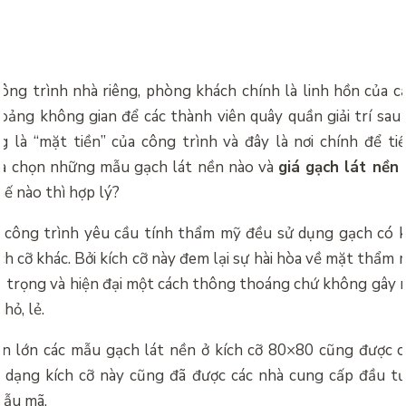
công trình nhà riêng, phòng khách chính là linh hồn của c
hoảng không gian để các thành viên quây quần giải trí sau 
g là “mặt tiền” của công trình và đây là nơi chính để ti
ựa chọn những mẫu gạch lát nền nào và
giá gạch lát nền
ế nào thì hợp lý?
c công trình yêu cầu tính thẩm mỹ đều sử dụng gạch có 
ích cỡ khác. Bởi kích cỡ này đem lại sự hài hòa về mặt thẩm
g trọng và hiện đại một cách thông thoáng chứ không gây rố
hỏ, lẻ.
ần lớn các mẫu gạch lát nền ở kích cỡ 80×80 cũng được 
 dạng kích cỡ này cũng đã được các nhà cung cấp đầu t
mẫu mã.