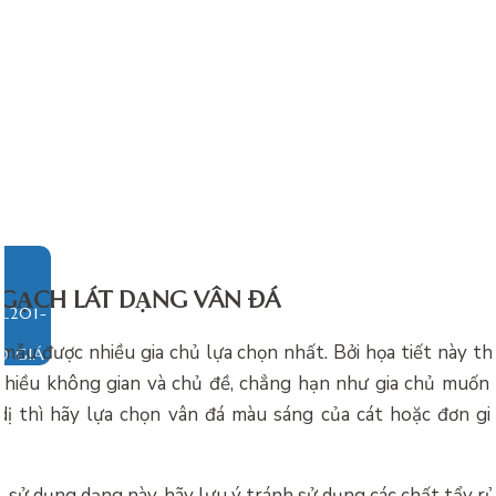
 GẠCH LÁT DẠNG VÂN ĐÁ
 mẫu được nhiều gia chủ lựa chọn nhất. Bởi họa tiết này t
O GIÁ
hiều không gian và chủ đề, chẳng hạn như gia chủ muốn
dị thì hãy lựa chọn vân đá màu sáng của cát hoặc đơn gi
i sử dụng dạng này, hãy lưu ý tránh sử dụng các chất tẩy r