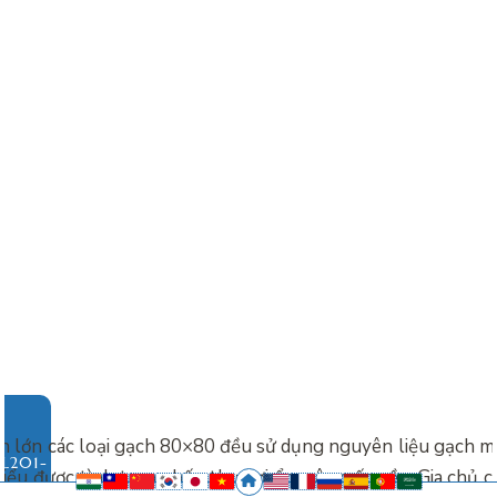
ần lớn các loại gạch 80×80 đều sử dụng nguyên liệu gạch 
hiểu được tình trạng hấp thụ hơi ẩm gây mốc nền. Gia chủ c