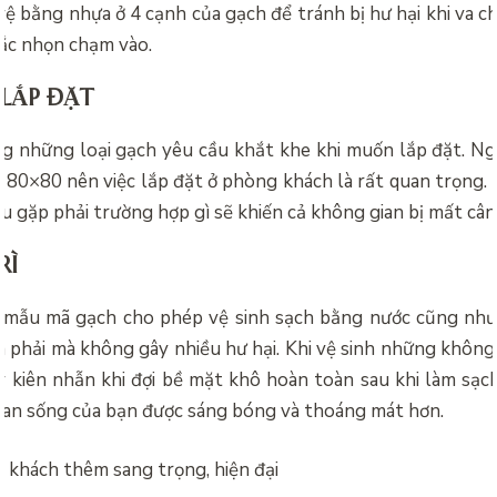
vệ bằng nhựa ở 4 cạnh của gạch để tránh bị hư hại khi va 
sắc nhọn chạm vào.
 LẮP ĐẶT
g những loại gạch yêu cầu khắt khe khi muốn lắp đặt. Ngo
80×80 nên việc lắp đặt ở phòng khách là rất quan trọng. B
u gặp phải trường hợp gì sẽ khiến cả không gian bị mất cân
RÌ
 mẫu mã gạch cho phép vệ sinh sạch bằng nước cũng như
a phải mà không gây nhiều hư hại. Khi vệ sinh những không 
y kiên nhẫn khi đợi bề mặt khô hoàn toàn sau khi làm sạch
ian sống của bạn được sáng bóng và thoáng mát hơn.