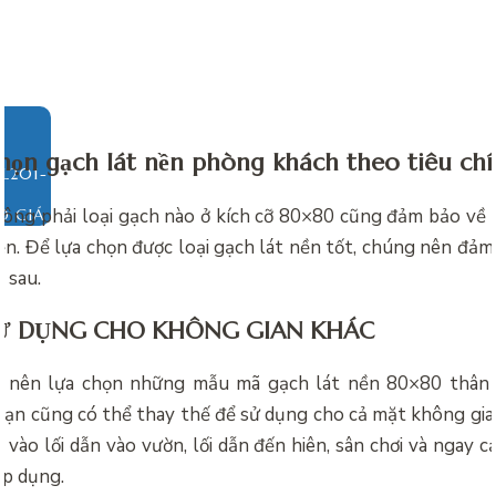
họn gạch lát nền phòng khách theo tiêu ch
hông phải loại gạch nào ở kích cỡ 80×80 cũng đảm bảo về
O GIÁ
bền. Để lựa chọn được loại gạch lát nền tốt, chúng nên đảm
 sau.
SỬ DỤNG CHO KHÔNG GIAN KHÁC
y nên lựa chọn những mẫu mã gạch lát nền 80×80 thân t
bạn cũng có thể thay thế để sử dụng cho cả mặt không gia
vào lối dẫn vào vườn, lối dẫn đến hiên, sân chơi và ngay c
áp dụng.