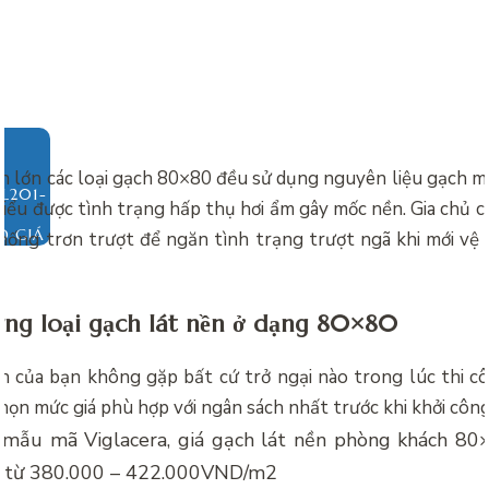
ần lớn các loại gạch 80×80 đều sử dụng nguyên liệu gạch 
hiểu được tình trạng hấp thụ hơi ẩm gây mốc nền. Gia chủ c
O GIÁ
ống trơn trượt để ngăn tình trạng trượt ngã khi mới vệ 
ừng loại gạch lát nền ở dạng 80×80
h của bạn không gặp bất cứ trở ngại nào trong lúc thi c
họn mức giá phù hợp với ngân sách nhất trước khi khởi công
i mẫu mã Viglacera,
giá gạch lát nền phòng khách 80
 từ 380.000 – 422.000VND/m2