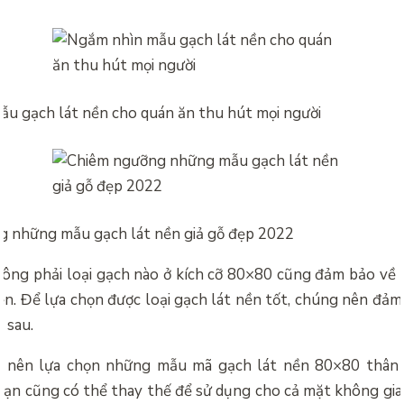
u gạch lát nền cho quán ăn thu hút mọi người
 những mẫu gạch lát nền giả gỗ đẹp 2022
hông phải loại gạch nào ở kích cỡ 80×80 cũng đảm bảo về
bền. Để lựa chọn được loại gạch lát nền tốt, chúng nên đảm
 sau.
y nên lựa chọn những mẫu mã gạch lát nền 80×80 thân t
bạn cũng có thể thay thế để sử dụng cho cả mặt không gia