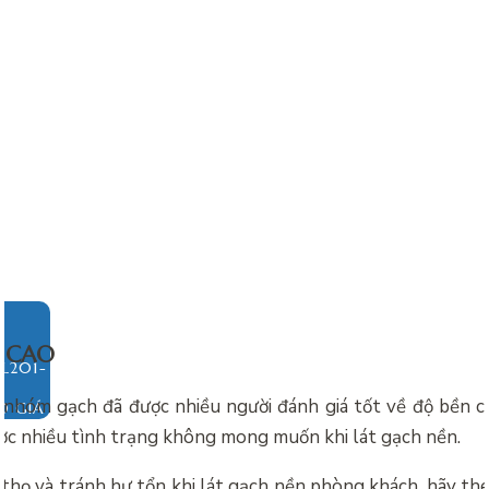
Ọ CAO
 nhóm gạch đã được nhiều người đánh giá tốt về độ bền ca
O GIÁ
ợc nhiều tình trạng không mong muốn khi lát gạch nền.
 thọ và tránh hư tổn khi lát gạch nền phòng khách, hãy the