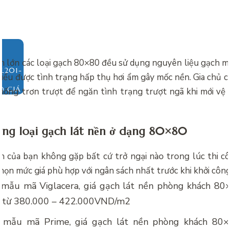
ần lớn các loại gạch 80×80 đều sử dụng nguyên liệu gạch 
hiểu được tình trạng hấp thụ hơi ẩm gây mốc nền. Gia chủ c
O GIÁ
ống trơn trượt để ngăn tình trạng trượt ngã khi mới vệ 
ừng loại gạch lát nền ở dạng 80×80
h của bạn không gặp bất cứ trở ngại nào trong lúc thi c
họn mức giá phù hợp với ngân sách nhất trước khi khởi công
i mẫu mã Viglacera,
giá gạch lát nền phòng khách 80
 từ 380.000 – 422.000VND/m2
i mẫu mã Prime,
giá gạch lát nền phòng khách 80×