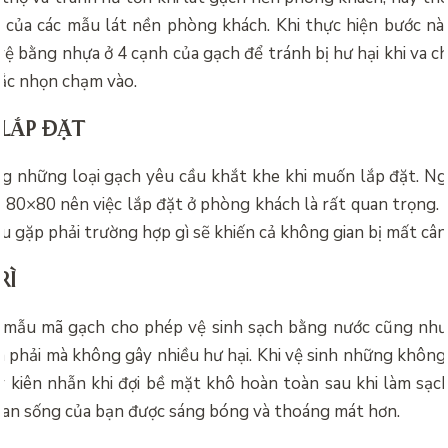
t của các mẫu lát nền phòng khách. Khi thực hiện bước này
vệ bằng nhựa ở 4 cạnh của gạch để tránh bị hư hại khi va 
sắc nhọn chạm vào.
 LẮP ĐẶT
g những loại gạch yêu cầu khắt khe khi muốn lắp đặt. Ngo
80×80 nên việc lắp đặt ở phòng khách là rất quan trọng. B
u gặp phải trường hợp gì sẽ khiến cả không gian bị mất cân
RÌ
 mẫu mã gạch cho phép vệ sinh sạch bằng nước cũng như
a phải mà không gây nhiều hư hại. Khi vệ sinh những không 
y kiên nhẫn khi đợi bề mặt khô hoàn toàn sau khi làm sạch
ian sống của bạn được sáng bóng và thoáng mát hơn.