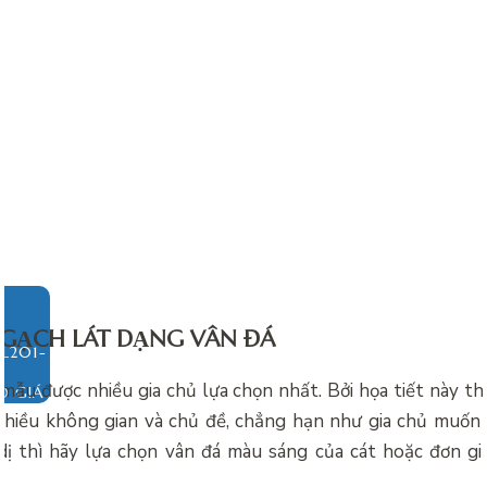
 GẠCH LÁT DẠNG VÂN ĐÁ
 mẫu được nhiều gia chủ lựa chọn nhất. Bởi họa tiết này t
O GIÁ
hiều không gian và chủ đề, chẳng hạn như gia chủ muốn
dị thì hãy lựa chọn vân đá màu sáng của cát hoặc đơn gi