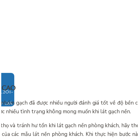
Ọ CAO
 nhóm gạch đã được nhiều người đánh giá tốt về độ bền ca
O GIÁ
ợc nhiều tình trạng không mong muốn khi lát gạch nền.
 thọ và tránh hư tổn khi lát gạch nền phòng khách, hãy the
t của các mẫu lát nền phòng khách. Khi thực hiện bước này