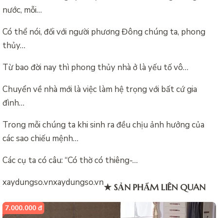
nước, mỗi…
Có thể nói, đối với người phương Đông chúng ta, phong
thủy…
Từ bao đời nay thì phong thủy nhà ở là yếu tố vô…
Chuyển về nhà mới là việc làm hệ trọng với bất cứ gia
đình…
Trong mỗi chúng ta khi sinh ra đều chịu ảnh hưởng của
các sao chiếu mệnh…
Các cụ ta có câu: “Có thờ có thiêng-…
xaydungso.vn
xaydungso.vn
★ SẢN PHẨM LIÊN QUAN
7.000.000 đ