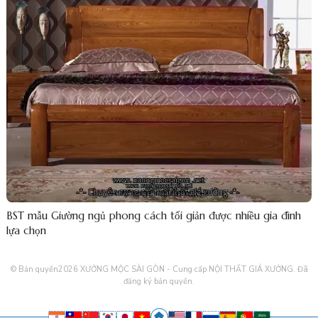
BST mẫu Giường ngủ phong cách tối giản được nhiều gia đình
lựa chọn
© Bản quyền2026
XƯỞNG MỘC SÀI GÒN - Cung cấp NỘI THẤT GIÁ XƯỞNG
. Đã
đăng ký bản quyền.