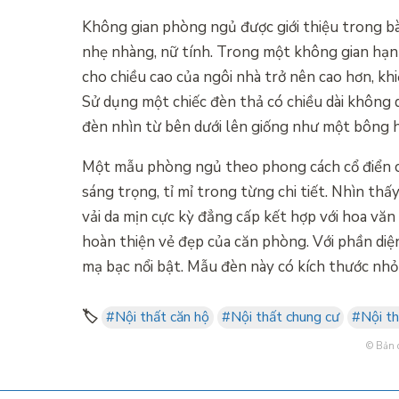
Không gian phòng ngủ được giới thiệu trong bài
nhẹ nhàng, nữ tính. Trong một không gian hạn 
cho chiều cao của ngôi nhà trở nên cao hơn, khiế
Sử dụng một chiếc đèn thả có chiều dài không q
đèn nhìn từ bên dưới lên giống như một bông h
Một mẫu phòng ngủ theo phong cách cổ điển ch
sáng trọng, tỉ mỉ trong từng chi tiết. Nhìn thấ
vải da mịn cực kỳ đẳng cấp kết hợp với hoa văn
hoàn thiện vẻ đẹp của căn phòng. Với phần diện
mạ bạc nổi bật. Mẫu đèn này có kích thước nhỏ
🏷️
#Nội thất căn hộ
#Nội thất chung cư
#Nội th
© Bản