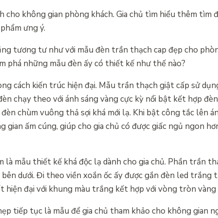
h cho không gian phòng khách. Gia chủ tìm hiểu thêm tìm 
 phẩm ưng ý.
ng tương tư như với mẫu đèn trần thạch cap đẹp cho phòng
ám phá những mẫu đèn ấy có thiết kế như thế nào?
g cách kiến trúc hiện đại. Mẫu trần thạch giật cấp sử dụ
đèn chạy theo với ánh sáng vàng cực kỳ nổi bật kết hợp đèn
 đèn chùm vuông thả sợi khá mới lạ. Khi bật công tắc lên á
 gian ấm cúng, giúp cho gia chủ có được giấc ngủ ngon hơn
là mẫu thiết kế khá độc lạ dành cho gia chủ. Phần trần th
bên dưới. Đi theo viền xoắn ốc ấy được gắn đèn led trắng 
rất hiện đại với khung màu trắng kết hợp với vòng tròn vàng
hẹp tiếp tục là mẫu để gia chủ tham khảo cho không gian ng