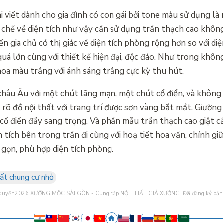
 viết dành cho gia đình có con gái bởi tone màu sử dụng l
chế về diện tích như vậy cần sử dụng trần thạch cao không
n gia chủ có thị giác về diện tích phòng rộng hơn so với diệ
uá lớn cùng với thiết kế hiện đại, độc đáo. Như trong không
oa màu trắng với ánh sáng trắng cực kỳ thu hút.
âu Âu với một chút lãng mạn, một chút cổ điển, và không t
y rõ đồ nội thất với trang trí được sơn vàng bắt mắt. Giườn
 cổ điển đầy sang trọng. Và phần mẫu trần thạch cao giật cấ
 tích bên trong trần đi cùng với hoạ tiết hoa văn, chính gi
 gọn, phù hợp diện tích phòng.
ất chung cư nhỏ
 quyền2026
XƯỞNG MỘC SÀI GÒN - Cung cấp NỘI THẤT GIÁ XƯỞNG
. Đã đăng ký bản