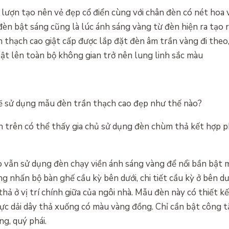
 lượn tạo nên vẻ đẹp cổ điển cùng với chân đèn có nét hoa 
đèn bật sáng cũng là lúc ánh sáng vàng từ đèn hiện ra tạo 
n thạch cao giật cấp được lắp đặt đèn âm trần vàng đi the
bật lên toàn bộ không gian trở nên lung linh sắc màu
ẽ sử dụng mẫu đèn trần thạch cao đẹp như thế nào?
n trên có thể thấy gia chủ sử dụng đèn chùm thả kết hợp 
 vẫn sử dụng đèn chạy viền ánh sáng vàng để nổi bần bật m
g nhấn bộ bàn ghế cầu kỳ bên dưới, chi tiết cầu kỳ ở bên d
ả ở vị trí chính giữa của ngôi nhà. Mẫu đèn này có thiết kế
ực dải dây thả xuống có màu vàng đồng. Chỉ cần bật công tắ
ng, quý phái.