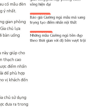
hau có mẫu đèn
sống hiện đại
g ý nhất.
9.100.000 đ
Báo giá Giường ngủ mẫu mã sang
ông gian phòng
trọng tạo điểm nhấn nội thất
 Gia chủ lựa
11.800.000 đ
ới bàn uống
Những mẫu Giường ngủ bền đẹp
theo thời gian với độ bền vượt trội
u này giúp cho
ần thạch cao
được điểm nhấn
dài để phù hợp
cho vị khách đến
ia chủ sử dụng
ợc đưa ra trong