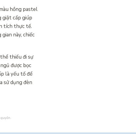
à màu hồng pastel
 giật cấp giúp
n tích thực tế.
 gian này, chiếc
hể thiếu đi sự
g ngủ được bọc
p là yếu tố để
ữa sử dụng đèn
 quyền.