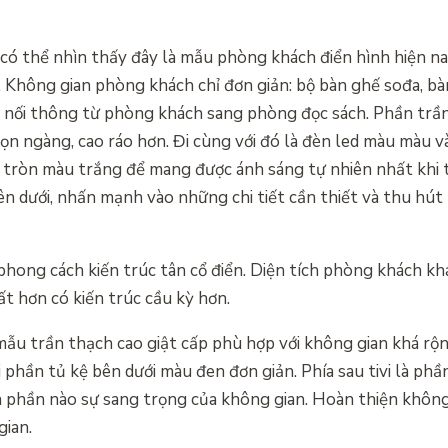
có thể nhìn thấy đây là mẫu phòng khách điển hình hiện n
. Không gian phòng khách chỉ đơn giản: bộ bàn ghế sođa, bà
ớn nối thông từ phòng khách sang phòng đọc sách. Phần tr
ọn ngàng, cao ráo hơn. Đi cùng với đó là đèn led màu màu v
 tròn màu trắng để mang được ánh sáng tự nhiên nhất khi t
 dưới, nhấn mạnh vào những chi tiết cần thiết và thu hút 
hong cách kiến trúc tân cổ điển. Diện tích phòng khách khá
hất hơn có kiến trúc cầu kỳ hơn.
ẫu trần thạch cao giật cấp phù hợp với không gian khá rộ
i phần tủ kệ bên dưới màu đen đơn giản. Phía sau tivi là ph
ện phần nào sự sang trọng của không gian. Hoàn thiện không
gian.