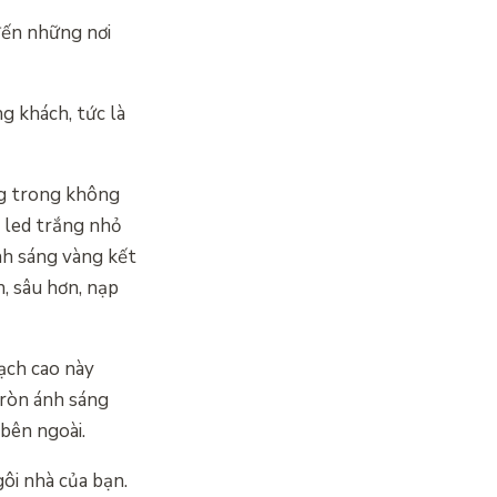
đến những nơi
 khách, tức là
ng trong không
 led trắng nhỏ
nh sáng vàng kết
, sâu hơn, nạp
ạch cao này
tròn ánh sáng
 bên ngoài.
ôi nhà của bạn.