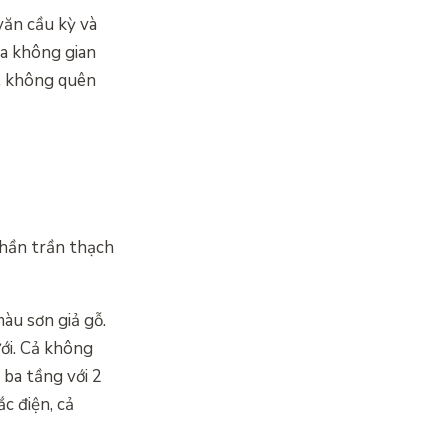
văn cầu kỳ và
ra không gian
o, không quên
phần trần thạch
àu sơn giả gỗ.
ưới. Cả không
 ba tầng với 2
c điện, cả