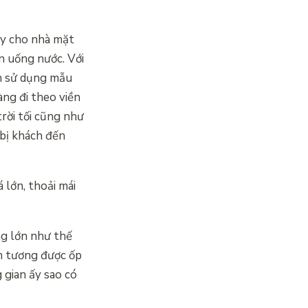
ay cho nhà mặt
n uống nước. Với
ần sử dụng mẫu
àng đi theo viền
rời tối cũng như
bị khách đến
 lớn, thoải mái
ng lớn như thế
ần tương được ốp
 gian ấy sao có