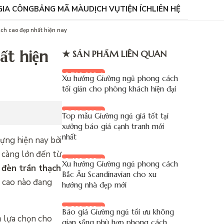
GIA CÔNG
BẢNG MÃ MÀU
DỊCH VỤ
TIỆN ÍCH
LIÊN HỆ
ch cao đẹp nhất hiện nay
ất hiện
★ SẢN PHẨM LIÊN QUAN
8.700.000 đ
Xu hướng Giường ngủ phong cách
tối giản cho phòng khách hiện đại
7.700.000 đ
Top mẫu Giường ngủ giá tốt tại
xưởng báo giá cạnh tranh mới
nhất
dựng hiện nay bởi
 càng lớn đến từ
8.400.000 đ
Xu hướng Giường ngủ phong cách
đèn trần thạch
Bắc Âu Scandinavian cho xu
h cao nào đang
hướng nhà đẹp mới
9.200.000 đ
Báo giá Giường ngủ tối ưu không
ủ lựa chọn cho
gian sống phù hợp phong cách