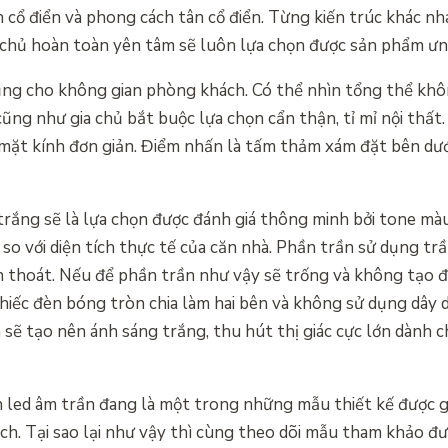
h cổ điển và phong cách tân cổ điển. Từng kiến trúc khác n
a chủ hoàn toàn yên tâm sẽ luôn lựa chọn được sản phẩm ưn
 dụng cho không gian phòng khách. Có thể nhìn tổng thể kh
ũng như gia chủ bắt buộc lựa chọn cẩn thận, tỉ mỉ nội thất.
 mặt kính đơn giản. Điểm nhấn là tấm thảm xám đặt bên dư
rắng sẽ là lựa chọn được đánh giá thông minh bởi tone mà
so với diện tích thực tế của căn nhà. Phần trần sử dụng tr
 thoát. Nếu để phần trần như vậy sẽ trống và không tạo 
chiếc đèn bóng tròn chia làm hai bên và không sử dụng dây 
n sẽ tạo nên ánh sáng trắng, thu hút thị giác cực lớn dành 
led âm trần đang là một trong những mẫu thiết kế được g
ch. Tại sao lại như vậy thì cùng theo dõi mẫu tham khảo đư