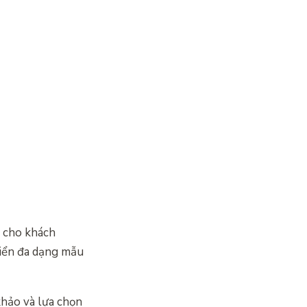
u cho khách
riển đa dạng mẫu
khảo và lựa chọn