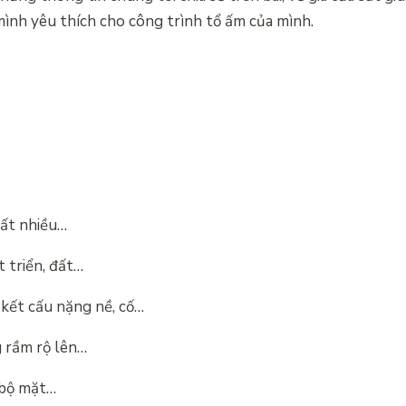
ình yêu thích cho công trình tổ ấm của mình.
rất nhiều…
t triển, đất…
kết cấu nặng nề, cố…
 rầm rộ lên…
 bộ mặt…