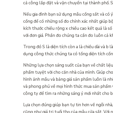
cả công lắp đặt và vận chuyển tại thành phố.
Nếu gia đình bạn sử dụng mẫu cổng sắt và có ý
cổng để có những số đo chính xác nhất giúp bộ
kích thước chiều rộng x chiều cao kết quả là 
với đơn giá. Phần đo chúng ta cần đo luôn cả k
Trong đó S là diện tích còn a là chiều dài và b l
dụng công thức chúng ta có tổng diện tích cổn
Những lựa chọn sáng suốt của bạn về chất liệ
phẩm tuyệt vời cho căn nhà của mình. Giúp ch
hình ảnh mẫu và bảng giá sản phẩm luôn là nhữ
và phong phú về mọi hình thức mua sản phẩm v
công ty để tìm ra những sáng ý mới nhất cho b
Lựa chọn đúng giúp bạn tự tin hơn về ngôi nhà, 
cũng như giá trị tuổi thọ của mẫu cửa sắt. Với 