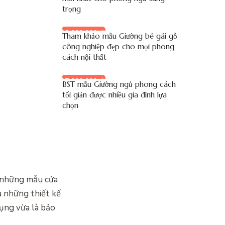
trọng
8.000.000 đ
Tham khảo mẫu Giường bé gái gỗ
công nghiệp đẹp cho mọi phong
cách nội thất
7.900.000 đ
BST mẫu Giường ngủ phong cách
tối giản được nhiều gia đình lựa
chọn
ó những mẫu cửa
à những thiết kế
dụng vừa là bảo