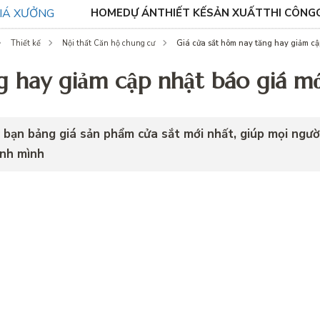
HOME
DỰ ÁN
THIẾT KẾ
SẢN XUẤT
THI CÔNG
Giá cửa sắt hôm nay tăng hay giảm cậ
Thiết kế
Nội thất Căn hộ chung cư
g hay giảm cập nhật báo giá mớ
c bạn bảng giá sản phẩm cửa sắt mới nhất, giúp mọi ngườ
ình mình