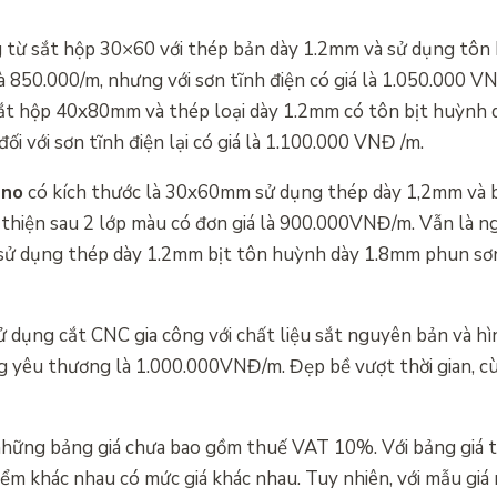
 từ sắt hộp 30×60 với thép bản dày 1.2mm và sử dụng tôn
à 850.000/m, nhưng với sơn tĩnh điện có giá là 1.050.000 V
 sắt hộp 40x80mm và thép loại dày 1.2mm có tôn bịt huỳnh
i với sơn tĩnh điện lại có giá là 1.100.000 VNĐ /m.
ano
có kích thước là 30x60mm sử dụng thép dày 1,2mm và 
thiện sau 2 lớp màu có đơn giá là 900.000VNĐ/m. Vẫn là ng
 sử dụng thép dày 1.2mm bịt tôn huỳnh dày 1.8mm phun sơ
 dụng cắt CNC gia công với chất liệu sắt nguyên bản và h
ng yêu thương là 1.000.000VNĐ/m. Đẹp bề vượt thời gian, c
 những bảng giá chưa bao gồm thuế VAT 10%. Với bảng giá t
iểm khác nhau có mức giá khác nhau. Tuy nhiên, với mẫu giá