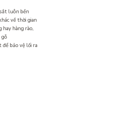
 sắt luôn bền
khác về thời gian
g hay hàng rào,
a gỗ
để bảo vệ lối ra