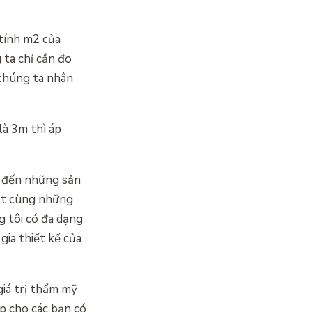
 tính m2 của
 ta chỉ cần đo
 chúng ta nhân
 là 3m thì áp
g đến những sản
sắt cùng những
g tôi có đa dạng
ia thiết kế của
giá trị thẩm mỹ
úp cho các bạn có