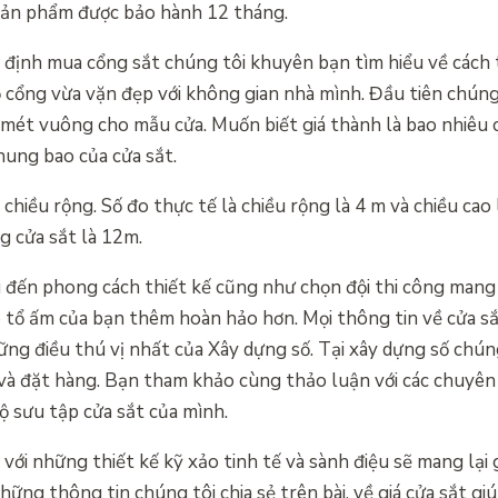
 Sản phẩm được bảo hành 12 tháng.
 định mua cổng sắt chúng tôi khuyên bạn tìm hiểu về cách
 cổng vừa vặn đẹp với không gian nhà mình. Đầu tiên chúng
số mét vuông cho mẫu cửa. Muốn biết giá thành là bao nhiêu
hung bao của cửa sắt.
à chiều rộng. Số đo thực tế là chiều rộng là 4 m và chiều cao
g cửa sắt là 12m.
u đến phong cách thiết kế cũng như chọn đội thi công man
o tổ ấm của bạn thêm hoàn hảo hơn. Mọi thông tin về cửa 
ng điều thú vị nhất của Xây dựng số. Tại xây dựng số chún
à đặt hàng. Bạn tham khảo cùng thảo luận với các chuyên g
ộ sưu tập cửa sắt của mình.
với những thiết kế kỹ xảo tinh tế và sành điệu sẽ mang lại 
những thông tin chúng tôi chia sẻ trên bài, về giá cửa sắt gi