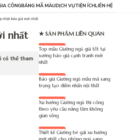
GIA CÔNG
BẢNG MÃ MÀU
DỊCH VỤ
TIỆN ÍCH
LIÊN HỆ
p nhật báo giá mới nhất
i nhất
★ SẢN PHẨM LIÊN QUAN
7.700.000 đ
Top mẫu Giường ngủ giá tốt tại
xưởng báo giá cạnh tranh mới
i có thể tham
nhất
9.100.000 đ
Báo giá Giường ngủ mẫu mã sang
trọng tạo điểm nhấn nội thất
8.100.000 đ
Xu hướng Giường ngủ thi công
theo yêu cầu nâng tầm không
gian sống
8.900.000 đ
Thiết kế Giường bé gái xu hướng
mới nhất cho phòng ngủ sang