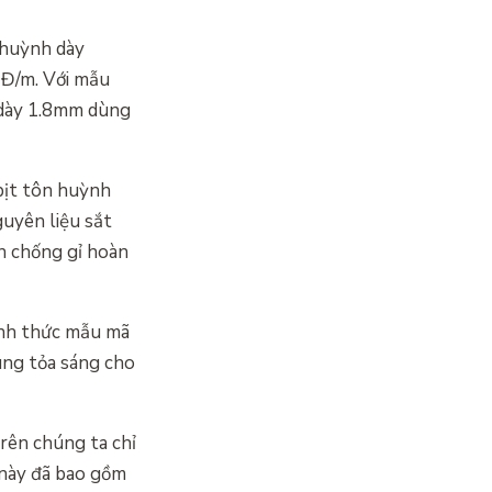
 huỳnh dày
NĐ/m. Với mẫu
 dày 1.8mm dùng
bịt tôn huỳnh
uyên liệu sắt
n chống gỉ hoàn
ình thức mẫu mã
ùng tỏa sáng cho
rên chúng ta chỉ
 này đã bao gồm