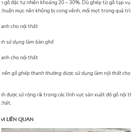
ơn gỗ đặc tự nhiên khoảng 20 – 30%. Dù ghép từ gỗ tạp vụ
 chuẩn mực nên không bị cong vênh, mối mọt trong quá trì
nh sử dụng làm bàn ghế
rẻ nên gỗ ghép thanh thường được sử dụng làm nội thất cho
h được sử rộng rãi trong các lĩnh vực sản xuất đồ gỗ nội th
 thất.
M LIÊN QUAN