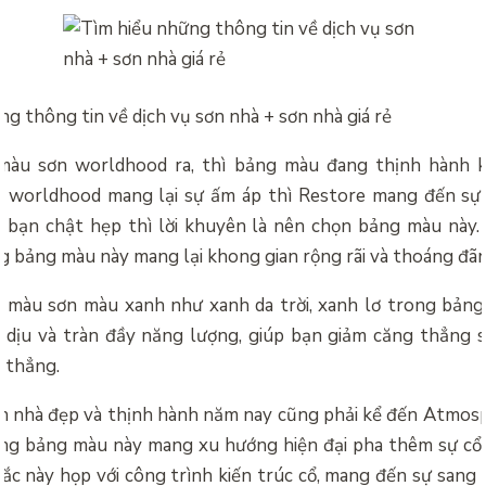
g thông tin về dịch vụ sơn nhà + sơn nhà giá rẻ
màu sơn worldhood ra, thì bảng màu đang thịnh hành 
u worldhood mang lại sự ấm áp thì Restore mang đến sự 
 bạn chật hẹp thì lời khuyên là nên chọn bảng màu này. 
g bảng màu này mang lại khong gian rộng rãi và thoáng đã
 màu sơn màu xanh như xanh da trời, xanh lơ trong bản
 dịu và tràn đầy năng lượng, giúp bạn giảm căng thẳng 
g thẳng.
 nhà đẹp và thịnh hành năm nay cũng phải kể đến Atmos
g bảng màu này mang xu hướng hiện đại pha thêm sự cổ đ
c này họp với công trình kiến trúc cổ, mang đến sự sang 