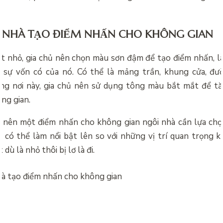
 NHÀ TẠO ĐIỂM NHẤN CHO KHÔNG GIAN
tiết nhỏ, gia chủ nên chọn màu sơn đậm để tạo điểm nhấn, l
 sự vốn có của nó. Có thể là mảng trần, khung cửa, đư
ng nơi này, gia chủ nên sử dụng tông màu bắt mắt để tă
ng gian.
 nên một điểm nhấn cho không gian ngôi nhà cần lựa ch
 có thể làm nổi bật lên so với những vị trí quan trọng k
 dù là nhỏ thôi bị lơ là đi.