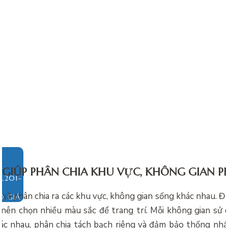
GIÚP PHÂN CHIA KHU VỰC, KHÔNG GIAN 
sẽ phân chia ra các khu vực, không gian sống khác nhau. Đ
O GIÁ
ủ nên chọn nhiều màu sắc để trang trí. Mỗi không gian sử
c nhau, phân chia tách bạch riêng và đảm bảo thống nhấ