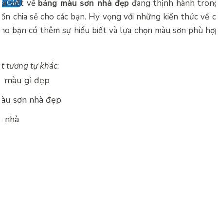
ài viết về
bảng màu sơn nhà đẹp
đang thịnh hành tron
O GIÁ
ốn chia sẻ cho các bạn. Hy vọng với những kiến thức về 
cho bạn có thêm sự hiểu biết và lựa chọn màu sơn phù hợp
ết tương tự khác
:
à màu gì đẹp
àu sơn nhà đẹp
n nhà