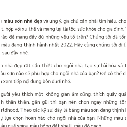
g màu sơn nhà đẹp
và ưng ý, gia chủ cần phải tìm hiểu, ch
t, hợp với xu thế và mang lại tài lộc, sức khỏe cho gia đình.
nào để mang đầy đủ những yếu tố trên? Chúng tôi đã tổng
g màu đang thịnh hành nhất 2022. Hãy cùng chúng tôi đi tì
 sau đây nhé.
ơn nhà đẹp
rất cần thiết cho ngôi nhà, tạo sự hài hòa và 
u sơn nào sẽ phù hợp cho ngôi nhà của bạn? Để có thể 
n xem tiếp nội dung bên dưới nhé.
người yêu thích một không gian ấm cũng, thích quây quầ
ch thân thiện, gần gũi thì bạn nên chọn ngay những tô
ldhood. Theo các kỹ sư, đây là bảng màu sơn đang thịnh 
sự lựa chọn hoàn hảo cho ngôi nhà của bạn. Những màu s
àu quế spice, màu hồng đất shell, màu đỏ gạch,…