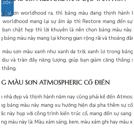
màu sơn worldhood ra, thì bảng màu đang thịnh hành 
O GIÁ
u worldhood mang lại sự ấm áp thì Restore mang đến sự 
 bạn chật hẹp thì lời khuyên là nên chọn bảng màu này. 
g bảng màu này mang lại khong gian rộng rãi và thoáng đã
 màu sơn màu xanh như xanh da trời, xanh lơ trong bản
 dịu và tràn đầy năng lượng, giúp bạn giảm căng thẳng 
g thẳng.
NG MÀU SƠN ATMOSPHERIC CỔ ĐIỂN
 nhà đẹp và thịnh hành năm nay cũng phải kể đến Atmos
g bảng màu này mang xu hướng hiện đại pha thêm sự cổ đ
c này họp với công trình kiến trúc cổ, mang đến sự sang 
ng màu này là: Màu xám sáng, kem, màu xám ghi hay màu 