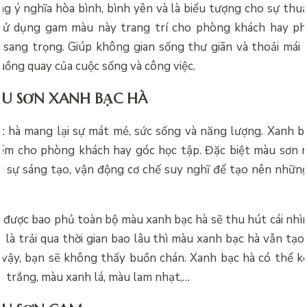
g ý nghĩa hòa bình, bình yên và là biểu tượng cho sự thuần
 sử dụng gam màu này trang trí cho phòng khách hay p
sang trọng. Giúp không gian sống thư giãn và thoải mái
uồng quay của cuộc sống và công việc.
U SƠN XANH BẠC HÀ
 hà mang lại sự mát mẻ, sức sống và năng lượng. Xanh b
iểm cho phòng khách hay góc học tập. Đặc biệt màu sơn
i sự sáng tạo, vận động cơ chế suy nghĩ để tạo nên nhữn
 được bao phủ toàn bộ màu xanh bạc hà sẽ thu hút cái nhìn
 là trải qua thời gian bao lâu thì màu xanh bạc hà vẫn tạo
ì vậy, bạn sẽ không thấy buồn chán. Xanh bạc hà có thể kế
 trắng, màu xanh lá, màu lam nhạt,…