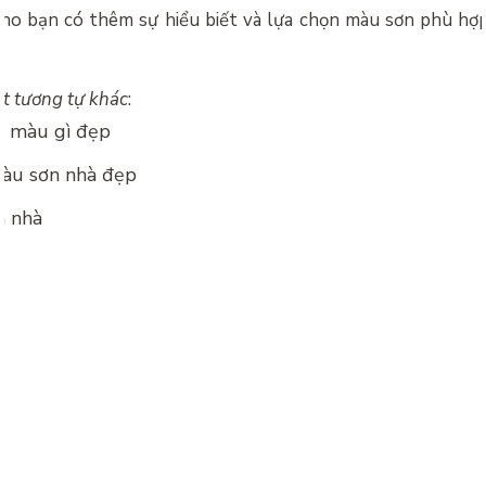
cho bạn có thêm sự hiểu biết và lựa chọn màu sơn phù hợp
ết tương tự khác
:
à màu gì đẹp
àu sơn nhà đẹp
n nhà