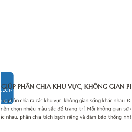
GIÚP PHÂN CHIA KHU VỰC, KHÔNG GIAN 
sẽ phân chia ra các khu vực, không gian sống khác nhau. Đ
O GIÁ
ủ nên chọn nhiều màu sắc để trang trí. Mỗi không gian sử
c nhau, phân chia tách bạch riêng và đảm bảo thống nhấ