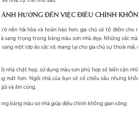
t kế nhà, cụ thể như sau:
 ẢNH HƯỞNG ĐẾN VIỆC ĐIỀU CHỈNH KHÔN
trở nên hài hòa và hoàn hảo hơn, gia chủ sẽ tô điểm cho 
và sang trọng trong
bảng màu sơn nhà đẹp. Những sắc màu
 sang một lớp áo sặc sỡ, mang lại cho gia chủ sự thoải mái, 
ôi nhà chật hẹp, sử dụng màu sơn phù hợp sẽ biến căn nhà
áng mát hơn. Ngôi nhà của bạn sẽ có chiều sâu nhưng khô
gũi và ấm cúng.