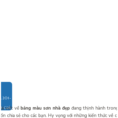
ài viết về
bảng màu sơn nhà đẹp
đang thịnh hành tron
O GIÁ
ốn chia sẻ cho các bạn. Hy vọng với những kiến thức về 