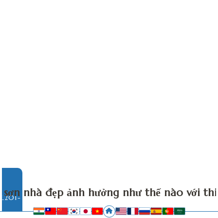
sơn nhà đẹp ảnh hưởng như thế nào với thi
ang trí, tô điểm cho ngôi nhà,
bảng màu sơn nhà đẹp cũng 
O GIÁ