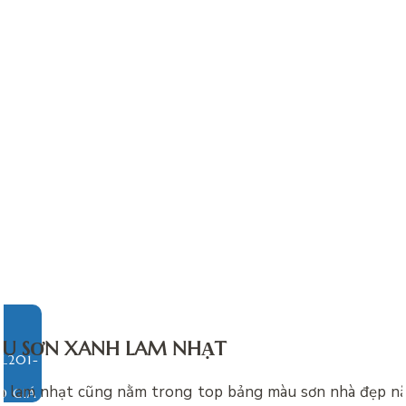
U SƠN XANH LAM NHẠT
h lam nhạt cũng nằm trong top
bảng màu sơn nhà đẹp n
O GIÁ