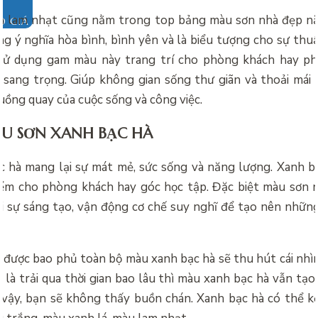
h lam nhạt cũng nằm trong top
bảng màu sơn nhà đẹp n
O GIÁ
g ý nghĩa hòa bình, bình yên và là biểu tượng cho sự thuần
 sử dụng gam màu này trang trí cho phòng khách hay p
sang trọng. Giúp không gian sống thư giãn và thoải mái
uồng quay của cuộc sống và công việc.
U SƠN XANH BẠC HÀ
 hà mang lại sự mát mẻ, sức sống và năng lượng. Xanh b
iểm cho phòng khách hay góc học tập. Đặc biệt màu sơn
i sự sáng tạo, vận động cơ chế suy nghĩ để tạo nên nhữn
 được bao phủ toàn bộ màu xanh bạc hà sẽ thu hút cái nhìn
 là trải qua thời gian bao lâu thì màu xanh bạc hà vẫn tạo
ì vậy, bạn sẽ không thấy buồn chán. Xanh bạc hà có thể kế