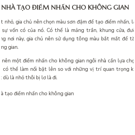
 NHÀ TẠO ĐIỂM NHẤN CHO KHÔNG GIAN
tiết nhỏ, gia chủ nên chọn màu sơn đậm để tạo điểm nhấn, l
 sự vốn có của nó. Có thể là mảng trần, khung cửa, đư
ng nơi này, gia chủ nên sử dụng tông màu bắt mắt để tă
ng gian.
 nên một điểm nhấn cho không gian ngôi nhà cần lựa ch
 có thể làm nổi bật lên so với những vị trí quan trọng k
 dù là nhỏ thôi bị lơ là đi.