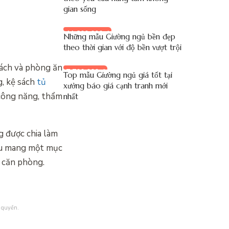
gian sống
11.800.000 đ
Những mẫu Giường ngủ bền đẹp
theo thời gian với độ bền vượt trội
hách và phòng ăn
7.700.000 đ
Top mẫu Giường ngủ giá tốt tại
g, kệ sách
tủ
xưởng báo giá cạnh tranh mới
 công năng, thẩm
nhất
g được chia làm
 đều mang một mục
t căn phòng.
 quyền.