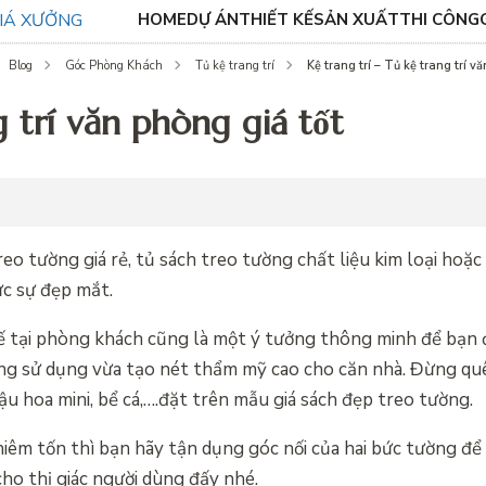
HOME
DỰ ÁN
THIẾT KẾ
SẢN XUẤT
THI CÔNG
Kệ trang trí – Tủ kệ trang trí v
Blog
Góc Phòng Khách
Tủ kệ trang trí
g trí văn phòng giá tốt
reo tường giá rẻ, tủ sách treo tường chất liệu kim loại hoặ
c sự đẹp mắt.
 kế tại phòng khách cũng là một ý tưởng thông minh để bạn 
năng sử dụng vừa tạo nét thẩm mỹ cao cho căn nhà. Đừng q
ậu hoa mini, bể cá,….đặt trên mẫu giá sách đẹp treo tường.
iêm tốn thì bạn hãy tận dụng góc nối của hai bức tường để
ho thị giác người dùng đấy nhé.