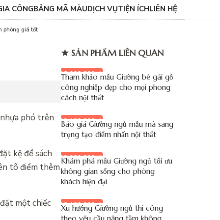
GIA CÔNG
BẢNG MÃ MÀU
DỊCH VỤ
TIỆN ÍCH
LIÊN HỆ
ăn phòng giá tốt
★ SẢN PHẨM LIÊN QUAN
8.000.000 đ
Tham khảo mẫu Giường bé gái gỗ
công nghiệp đẹp cho mọi phong
cách nội thất
c nhựa phó trên
9.100.000 đ
Báo giá Giường ngủ mẫu mã sang
trọng tạo điểm nhấn nội thất
đặt kệ để sách
9.900.000 đ
Khám phá mẫu Giường ngủ tối ưu
uên tô điểm thêm
không gian sống cho phòng
khách hiện đại
 đặt một chiếc
8.100.000 đ
Xu hướng Giường ngủ thi công
theo yêu cầu nâng tầm không