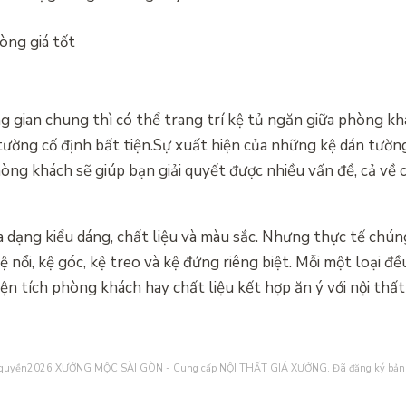
 gian chung thì có thể trang trí kệ tủ ngăn giữa phòng k
ường cố định bất tiện.Sự xuất hiện của những kệ dán tườn
hòng khách sẽ giúp bạn giải quyết được nhiều vấn đề, cả về
đa dạng kiểu dáng, chất liệu và màu sắc. Nhưng thực tế chún
kệ nổi, kệ góc, kệ treo và kệ đứng riêng biệt. Mỗi một loại
iện tích phòng khách hay chất liệu kết hợp ăn ý với nội thấ
 quyền2026
XƯỞNG MỘC SÀI GÒN - Cung cấp NỘI THẤT GIÁ XƯỞNG
. Đã đăng ký bản