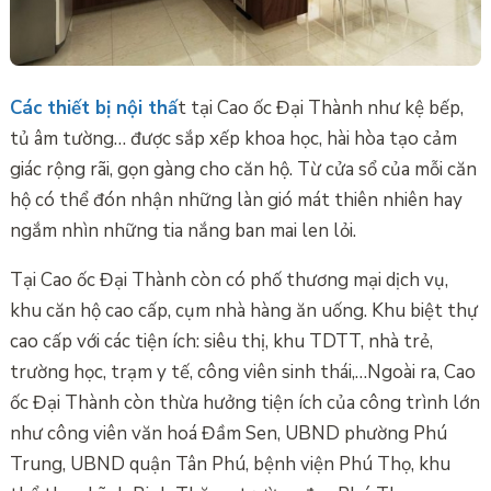
Các thiết bị nội thấ
t tại Cao ốc Đại Thành như kệ bếp,
tủ âm tường… được sắp xếp khoa học, hài hòa tạo cảm
giác rộng rãi, gọn gàng cho căn hộ. Từ cửa sổ của mỗi căn
hộ có thể đón nhận những làn gió mát thiên nhiên hay
ngắm nhìn những tia nắng ban mai len lỏi.
Tại Cao ốc Đại Thành còn có phố thương mại dịch vụ,
khu căn hộ cao cấp, cụm nhà hàng ăn uống. Khu biệt thự
cao cấp với các tiện ích: siêu thị, khu TDTT, nhà trẻ,
trường học, trạm y tế, công viên sinh thái,…Ngoài ra, Cao
ốc Đại Thành còn thừa hưởng tiện ích của công trình lớn
như công viên văn hoá Đầm Sen, UBND phường Phú
Trung, UBND quận Tân Phú, bệnh viện Phú Thọ, khu