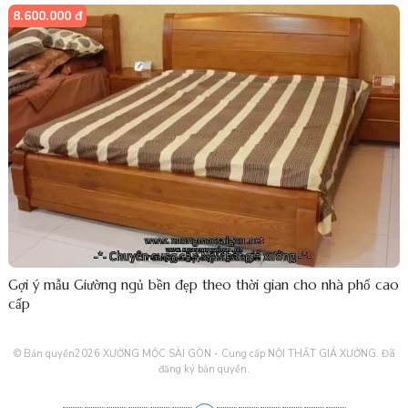
8.600.000 đ
Gợi ý mẫu Giường ngủ bền đẹp theo thời gian cho nhà phố cao
cấp
© Bản quyền2026
XƯỞNG MỘC SÀI GÒN - Cung cấp NỘI THẤT GIÁ XƯỞNG
. Đã
đăng ký bản quyền.