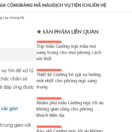
GIA CÔNG
BẢNG MÃ MÀU
DỊCH VỤ
TIỆN ÍCH
LIÊN HỆ
ng của chúng tôi
★ SẢN PHẨM LIÊN QUAN
8.200.000 đ
Top mẫu Giường ngủ mẫu mã
sang trọng cho mọi phong cách
nội thất
uy tín để xử lý
8.900.000 đ
Thiết kế Giường bé gái xu hướng
chắc chắn sẽ
mới nhất cho phòng ngủ sang
sẽ đáp ứng được
trọng
9.900.000 đ
Khám phá mẫu Giường ngủ tối ưu
sài gòn
không gian sống cho phòng
khách hiện đại
trung gian với
9.200.000 đ
Báo giá Giường ngủ tối ưu không