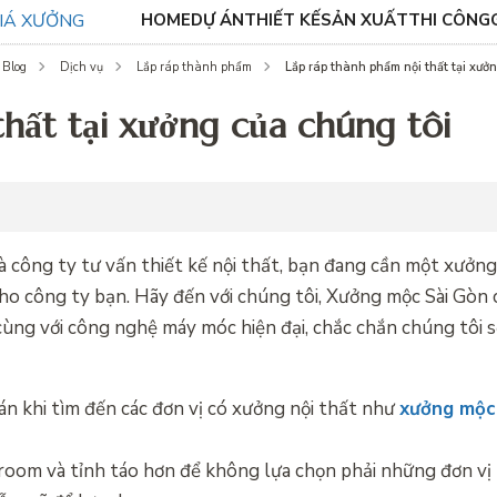
HOME
DỰ ÁN
THIẾT KẾ
SẢN XUẤT
THI CÔNG
Lắp ráp thành phẩm nội thất tại xưở
Blog
Dịch vụ
Lắp ráp thành phẩm
thất tại xưởng của chúng tôi
à công ty tư vấn thiết kế nội thất, bạn đang cần một xưởng 
ho công ty bạn. Hãy đến với chúng tôi, Xưởng mộc Sài Gòn 
cùng với công nghệ máy móc hiện đại, chắc chắn chúng tôi 
oán khi tìm đến các đơn vị có xưởng nội thất như
xưởng mộc 
room và tỉnh táo hơn để không lựa chọn phải những đơn vị 