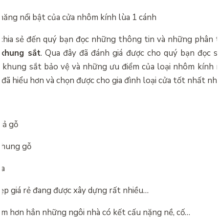
năng nổi bật của cửa nhôm kính lùa 1 cánh
ã chia sẻ đến quý bạn đọc những thông tin và những phân 
 khung sắt
. Qua đây đã đánh giá được cho quý bạn đọc s
ó khung sắt bảo vệ và những ưu điểm của loại nhôm kính 
n đã hiểu hơn và chọn được cho gia đình loại cửa tốt nhất nh
iả gỗ
khung gỗ
fa
ẹp giá rẻ đang được xây dựng rất nhiều…
ểm hơn hẳn những ngôi nhà có kết cấu nặng nề, cố…