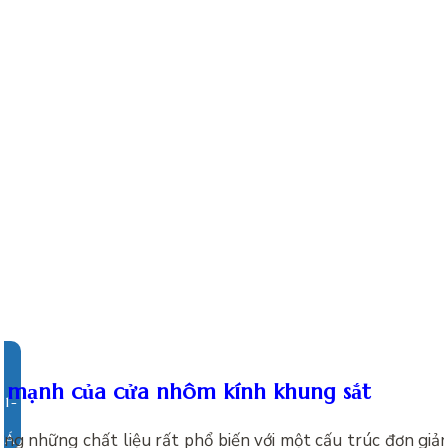
 mạnh của cửa nhôm kính khung sắt
ng những chất liệu rất phổ biến với một cấu trúc đơn giả
IÁ