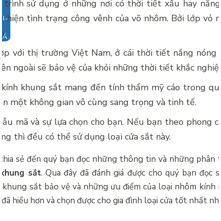
 trình sử dụng ở những nơi có thời tiết xấu hay nắng
t hiện tình trạng công vênh của võ nhôm. Bởi lớp vỏ 
ớp.
IÁ
p với thị trường Việt Nam, ở cái thời tiết nắng nóng 
bên ngoài sẽ bảo vệ của khỏi những thời tiết khắc nghiệ
kính khung sắt mang đến tính thẩm mỹ cáo trong quá
n một không gian vô cùng sang trọng và tinh tế.
ẫu mã và sự lựa chọn cho bạn. Nếu bạn theo phong cá
ng thì đều có thể sử dụng loại cửa sắt này.
ã chia sẻ đến quý bạn đọc những thông tin và những phân 
 khung sắt
. Qua đây đã đánh giá được cho quý bạn đọc s
ó khung sắt bảo vệ và những ưu điểm của loại nhôm kính 
n đã hiểu hơn và chọn được cho gia đình loại cửa tốt nhất nh