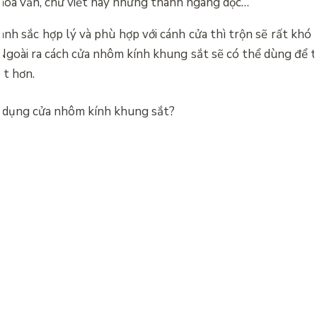
 hoa văn, chữ viết hay những thanh ngang dọc…
anh sắc hợp lý và phù hợp với cánh cửa thì trộn sẽ rất khó
Ngoài ra cách
cửa nhôm kính khung sắt sẽ có thể dùng để tr
ắt hơn.