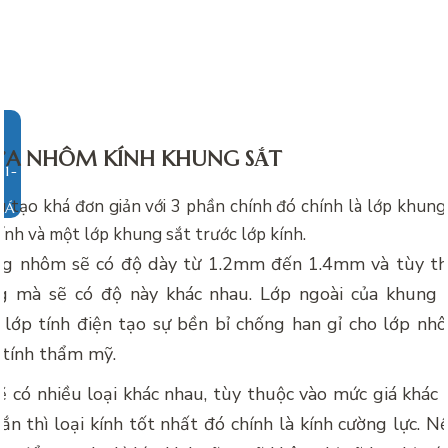
ỬA NHÔM KÍNH KHUNG SẮT
 tạo khá đơn giản với 3 phần chính đó chính là lớp khun
IÁ
kính và một lớp khung sắt trước lớp kính.
g nhôm sẽ có độ dày từ 1.2mm đến 1.4mm và tùy th
g mà sẽ có độ này khác nhau. Lớp ngoài của khung
lớp tính điện tạo sự bền bỉ chống han gỉ cho lớp nh
 tính thẩm mỹ.
ẽ có nhiều loại khác nhau, tùy thuộc vào mức giá khác
ắn thì loại kính tốt nhất đó chính là kính cường lực. Nế