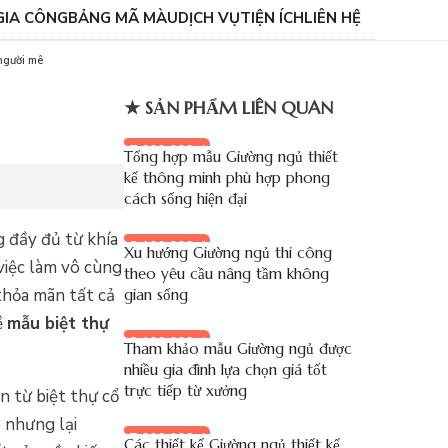
GIA CÔNG
BẢNG MÃ MÀU
DỊCH VỤ
TIỆN ÍCH
LIÊN HỆ
người mê
★ SẢN PHẨM LIÊN QUAN
7.000.000 đ
Tổng hợp mẫu Giường ngủ thiết
kế thông minh phù hợp phong
cách sống hiện đại
 đầy đủ từ khía
8.100.000 đ
Xu hướng Giường ngủ thi công
việc làm vô cùng
theo yêu cầu nâng tầm không
thỏa mãn tất cả
gian sống
ề
mẫu biệt thự
8.100.000 đ
Tham khảo mẫu Giường ngủ được
nhiều gia đình lựa chọn giá tốt
trực tiếp từ xưởng
n từ biệt thự cổ
 nhưng lại
7.000.000 đ
Các thiết kế Giường ngủ thiết kế