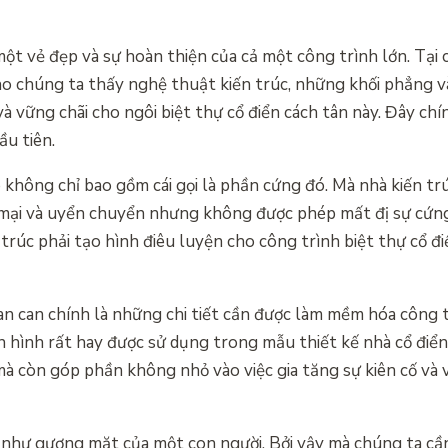
một vẻ đẹp và sự hoàn thiện của cả một công trình lớn. Tại 
 cho chúng ta thấy nghệ thuật kiến trúc, những khối phẳng 
 vững chãi cho ngôi biệt thự cổ điển cách tân này. Đây chí
ầu tiên.
 không chỉ bao gồm cái gọi là phần cứng đó. Mà nhà kiến trú
 mại và uyển chuyển nhưng không được phép mất đị sự cứn
 trúc phải tạo hình điêu luyện cho công trình biệt thự cổ đ
an can chính là những chi tiết cần được làm mềm hóa công t
ển hình rất hay được sử dụng trong mẫu thiết kế nhà cổ điển
còn góp phần không nhỏ vào việc gia tăng sự kiên cố và v
oi như gương mặt của một con người. Bởi vậy mà chúng ta cầ