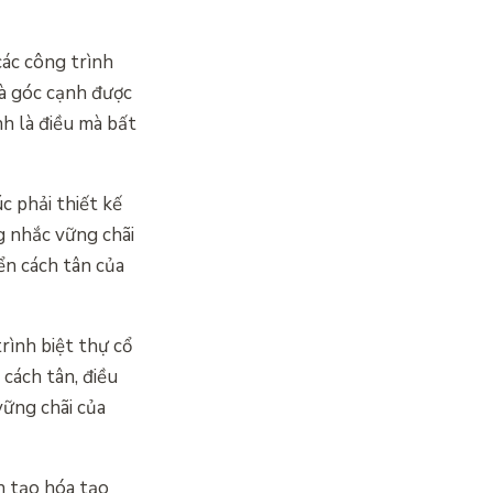
các công trình
và góc cạnh được
nh là điều mà bất
c phải thiết kế
g nhắc vững chãi
iển cách tân của
rình biệt thự cổ
 cách tân, điều
ững chãi của
n tạo hóa tạo