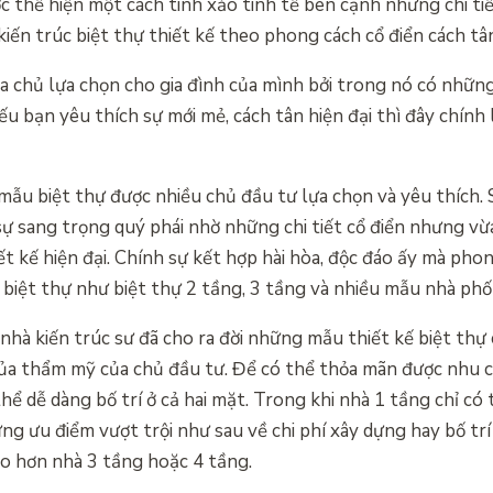
thể hiện một cách tinh xảo tinh tế bên cạnh những chi tiế
kiến trúc biệt thự thiết kế theo phong cách cổ điển cách tâ
a chủ lựa chọn cho gia đình của mình bởi trong nó có những
nếu bạn yêu thích sự mới mẻ, cách tân hiện đại thì đây chính
 mẫu biệt thự được nhiều chủ đầu tư lựa chọn và yêu thích. S
 sự sang trọng quý phái nhờ những chi tiết cổ điển nhưng v
ết kế hiện đại. Chính sự kết hợp hài hòa, độc đáo ấy mà pho
biệt thự như biệt thự 2 tầng, 3 tầng và nhiều mẫu nhà phố
nhà kiến trúc sư đã cho ra đời những mẫu thiết kế biệt thự 
của thẩm mỹ của chủ đầu tư. Để có thể thỏa mãn được nhu 
ể dễ dàng bố trí ở cả hai mặt. Trong khi nhà 1 tầng chỉ có 
g ưu điểm vượt trội như sau về chi phí xây dựng hay bố trí 
o hơn nhà 3 tầng hoặc 4 tầng.