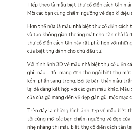
TIếp theo là mẫu biệt thự cổ điển cách tân má
Mời các bạn cùng chiêm ngưỡng vẻ đẹp kì diệu 
Hơn thế nữa là mẫu nhà biệt thự cổ điển cách t
và tạo không gian thoáng mát cho căn nhà là đ
thự cổ điển cách tân này rất phù hợp với nhữn
của biệt thự dành cho chủ đầu tư.
Với hình ảnh 3D về mẫu nhà biệt thự cổ điển cá
ghi- nâu – đỏ…mang đến cho ngôi biệt thự một
kém phần sang trọng. Bởi lẽ bản thân màu trắn
lại dễ dàng kết hợp với các gam màu khác. Màu
của cửa gỗ mang đến vẻ đẹp gần gũi mộc mạc cho
Trên đây là những hình ảnh đẹp về mẫu biệt thự
tôi cùng mời các bạn chiêm ngưỡng vẻ đẹp của 
nhẹ nhàng thì mẫu biệt thự cổ điển cách tân lạ