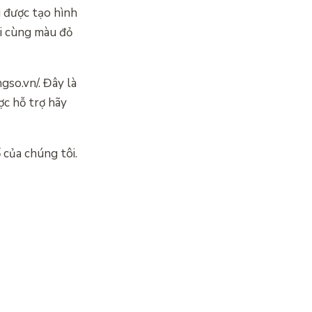
i được tạo hình
ái cùng màu đỏ
gso.vn/. Đây là
ợc hỗ trợ hãy
của chúng tôi.