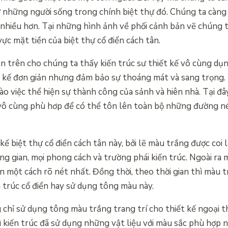
 những người sống trong chính biệt thự đó. Chúng ta càng
n nhiều hơn. Tại những hình ảnh về phối cảnh bản vẽ chúng 
vực mặt tiền của biệt thự cổ điển cách tân.
ân trên cho chúng ta thấy kiến trúc sư thiết kế vô cùng dụ
t kế đơn giản nhưng đảm bảo sự thoáng mát và sang trọng.
 việc thể hiện sự thành công của sảnh và hiên nhà. Tại đây
vô cùng phù hơp để có thể tôn lên toàn bộ những đường né
 biệt thự cổ điển cách tân này, bởi lẽ màu trắng được coi l
ng gian, mọi phong cách và trường phái kiến trúc. Ngoài ra
tân một cách rõ nét nhất. Đồng thời, theo thời gian thì màu 
n trúc cổ điển hay sử dụng tông màu này.
 chỉ sử dụng tông màu trắng trang trí cho thiết kế ngoại t
ì kiến trúc đã sử dụng những vật liệu với màu sắc phù hợp 