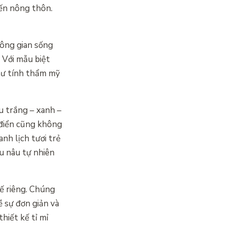
đến nông thôn.
hông gian sống
 Với mẫu biệt
như tính thẩm mỹ
u trắng – xanh –
 điển cũng không
nh lịch tươi trẻ
u nâu tự nhiên
hế riêng. Chúng
ề sự đơn giản và
hiết kế tỉ mỉ