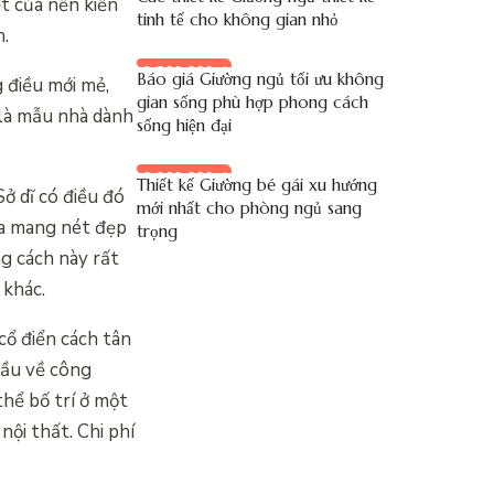
t của nền kiến
tinh tế cho không gian nhỏ
n.
9.200.000 đ
Báo giá Giường ngủ tối ưu không
 điều mới mẻ,
gian sống phù hợp phong cách
 là mẫu nhà dành
sống hiện đại
8.900.000 đ
Thiết kế Giường bé gái xu hướng
ở dĩ có điều đó
mới nhất cho phòng ngủ sang
ừa mang nét đẹp
trọng
ng cách này rất
 khác.
cổ điển cách tân
cầu về công
thể bố trí ở một
nội thất. Chi phí