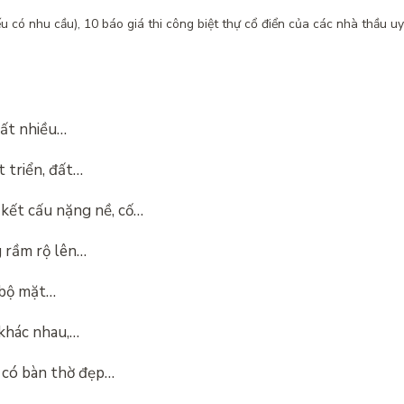
u có nhu cầu), 10 báo giá thi công biệt thự cổ điển của các nhà thầu uy
rất nhiều…
t triển, đất…
kết cấu nặng nề, cố…
 rầm rộ lên…
 bộ mặt…
 khác nhau,…
có bàn thờ đẹp…