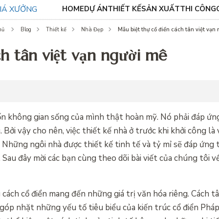
HOME
DỰ ÁN
THIẾT KẾ
SẢN XUẤT
THI CÔNG
Mẫu biệt thự cổ điển cách tân việt vạn 
hủ
Blog
Thiết kế
Nhà Đẹp
h tân việt vạn người mê
ốn không gian sống của mình thật hoàn mỹ. Nó phải đáp ứng
i vậy cho nên, việc thiết kế nhà ở trước khi khởi công là 
 Những ngôi nhà được thiết kế tinh tế và tỷ mỉ sẽ đáp ứng 
Sau đây mời các bạn cùng theo dõi bài viết của chúng tôi v
cách cổ điển mang đến những giá trị văn hóa riêng. Cách tâ
góp nhặt những yếu tố tiêu biểu của kiến trúc cổ điển Pháp