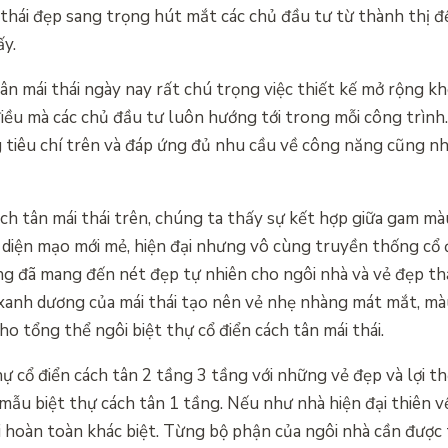
i thái đẹp sang trọng hút mắt các chủ đầu tư từ thành thị 
ấy.
ân mái thái ngày nay rất chú trọng việc thiết kế mở rộng k
iều mà các chủ đầu tư luôn hướng tới trong mỗi công trình.
g tiêu chí trên và đáp ứng đủ nhu cầu về công năng cũng 
ch tân mái thái trên, chúng ta thấy sự kết hợp giữa gam mà
 diện mạo mới mẻ, hiện đại nhưng vô cùng truyền thống cổ
g đã mang đến nét đẹp tự nhiên cho ngôi nhà và vẻ đẹp tha
 xanh dương của mái thái tạo nên vẻ nhẹ nhàng mát mắt, mà
 tổng thể ngôi biệt thự cổ điển cách tân mái thái.
 cổ điển cách tân 2 tầng 3 tầng với những vẻ đẹp và lợi t
mẫu biệt thự cách tân 1 tầng. Nếu như nhà hiện đại thiên v
i hoàn toàn khác biệt. Từng bộ phận của ngôi nhà cần được t