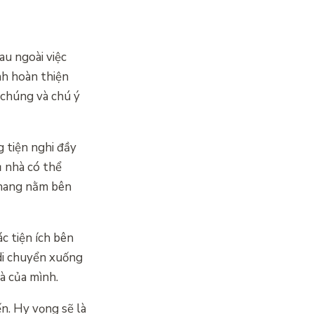
au ngoài việc
nh hoàn thiện
 chúng và chú ý
g tiện nghi đầy
ủ nhà có thể
thang nằm bên
c tiện ích bên
 di chuyển xuống
à của mình.
ến. Hy vọng sẽ là