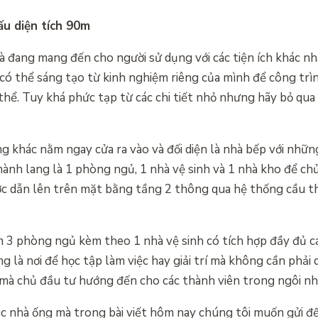
ấu diện tích 90m
và đang mang đến cho người sử dụng với các tiện ích khác nh
có thể sáng tạo từ kinh nghiệm riêng của mình để công trì
thể. Tuy khá phức tạp từ các chi tiết nhỏ nhưng hãy bỏ qua
 khác nằm ngay cửa ra vào và đối diện là nhà bếp với nhữn
hành lang là 1 phòng ngủ, 1 nhà vệ sinh và 1 nhà kho để ch
ợc dẫn lên trên mặt bằng tầng 2 thông qua hệ thống cầu 
 3 phòng ngủ kèm theo 1 nhà vệ sinh có tích hợp đầy đủ cá
g là nơi để học tập làm việc hay giải trí mà không cần phải
i mà chủ đầu tư hướng đến cho các thành viên trong ngôi nh
trúc nhà ống mà trong bài viết hôm nay chúng tôi muốn gửi đ