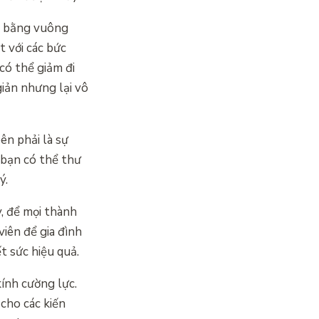
ái bằng vuông
 với các bức
có thể giảm đi
giản nhưng lại vô
ên phải là sự
 bạn có thể thư
ý.
y, để mọi thành
viên để gia đình
 sức hiệu quả.
kính cường lực.
cho các kiến