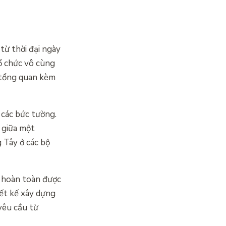
từ thời đại ngày
ổ chức vô cùng
 tổng quan kèm
các bức tường.
 giữa một
 Tây ở các bộ
g hoàn toàn được
iết kế xây dựng
yêu cầu từ