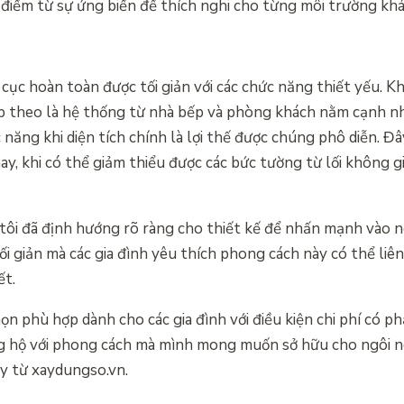
điểm từ sự ứng biến để thích nghi cho từng môi trường khá
cục hoàn toàn được tối giản với các chức năng thiết yếu. Kh
p theo là hệ thống từ nhà bếp và phòng khách nằm cạnh nhau
c năng khi diện tích chính là lợi thế được chúng phô diễn. Đ
y, khi có thể giảm thiểu được các bức tường từ lối không 
tôi đã định hướng rõ ràng cho thiết kế để nhấn mạnh vào n
i giản mà các gia đình yêu thích phong cách này có thể liên
ết.
n phù hợp dành cho các gia đình với điều kiện chi phí có phầ
ng hộ với phong cách mà mình mong muốn sở hữu cho ngôi ng
ày từ xaydungso.vn.