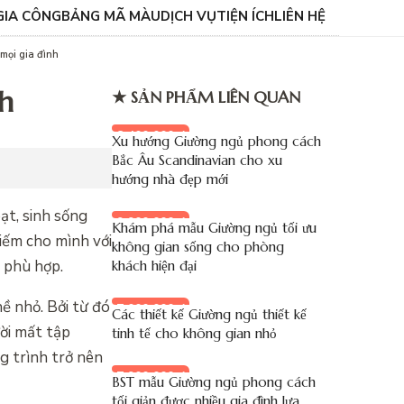
GIA CÔNG
BẢNG MÃ MÀU
DỊCH VỤ
TIỆN ÍCH
LIÊN HỆ
mọi gia đình
h
★ SẢN PHẨM LIÊN QUAN
8.400.000 đ
Xu hướng Giường ngủ phong cách
Bắc Âu Scandinavian cho xu
hướng nhà đẹp mới
ạt, sinh sống
9.900.000 đ
Khám phá mẫu Giường ngủ tối ưu
kiếm cho mình với
không gian sống cho phòng
n phù hợp.
khách hiện đại
ề nhỏ. Bởi từ đó
7.000.000 đ
Các thiết kế Giường ngủ thiết kế
ời mất tập
tinh tế cho không gian nhỏ
g trình trở nên
7.900.000 đ
BST mẫu Giường ngủ phong cách
tối giản được nhiều gia đình lựa