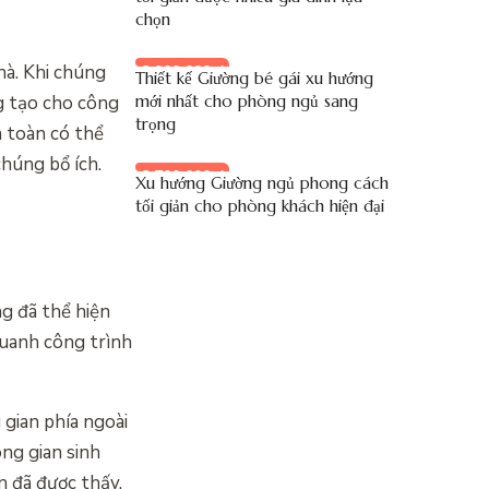
chọn
hà. Khi chúng
8.900.000 đ
Thiết kế Giường bé gái xu hướng
ng tạo cho công
mới nhất cho phòng ngủ sang
trọng
n toàn có thể
chúng bổ ích.
8.700.000 đ
Xu hướng Giường ngủ phong cách
tối giản cho phòng khách hiện đại
ng đã thể hiện
quanh công trình
gian phía ngoài
ng gian sinh
n đã được thấy.