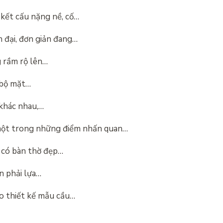
kết cấu nặng nề, cố…
 đại, đơn giản đang…
 rầm rộ lên…
 bộ mặt…
 khác nhau,…
một trong những điểm nhấn quan…
có bàn thờ đẹp…
n phải lựa…
o thiết kế mẫu cầu…