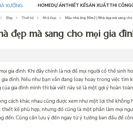
HOME
DỰ ÁN
THIẾT KẾ
SẢN XUẤT
THI CÔNG
Mẫu nhà ống 90m2 | Nhà đẹp mà sang cho 
Blog
Thiết kế
Nhà Đẹp
 đẹp mà sang cho mọi gia đìn
i gia đình. Khi đây chính là nơi để mọi người có thể sinh ho
u gia đình. Nếu như bạn vẫn đang loay hoay trong việc tìm 
của gia đình mình thì bài viết này sẽ là một gợi ý hoàn toà
phong cách khác nhau cũng được xem như một lợi thế không h
t thiết kế phù hợp, nhưng đó cũng là một phần làm mọi ngư
 đến. Cũng cần lưu ý đến ngay từ ý tưởng ban đầu để côn