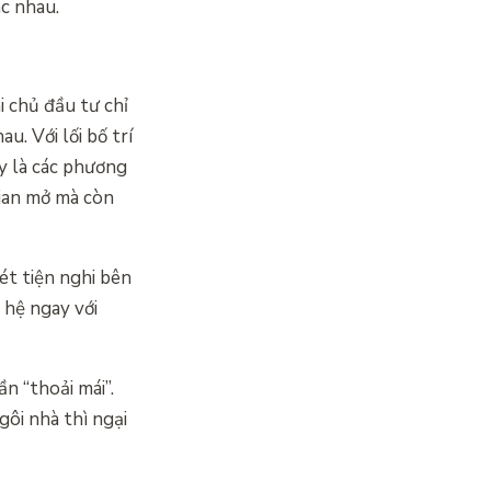
c nhau.
i chủ đầu tư chỉ
. Với lối bố trí
ây là các phương
gian mở mà còn
ét tiện nghi bên
 hệ ngay với
n “thoải mái”.
ôi nhà thì ngại