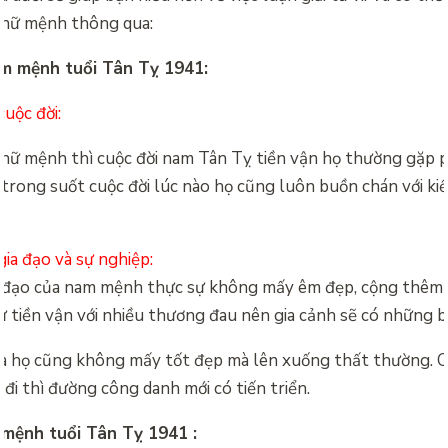
nữ mệnh thông qua:
am mệnh tuổi Tân Tỵ 1941:
cuộc đời:
 nữ mệnh thì cuộc đời nam Tân Tỵ tiền vận họ thường gặp p
 trong suốt cuộc đời lúc nào họ cũng luôn buồn chán với ki
gia đạo và sự nghiệp:
a đạo của nam mệnh thực sự không mấy êm đẹp, cộng thêm 
 tiền vận với nhiều thương đau nên gia cảnh sẽ có những b
a họ cũng không mấy tốt đẹp mà lên xuống thất thường. Ch
 đi thì đường công danh mới có tiến triển.
ữ mệnh tuổi Tân Tỵ 1941 :