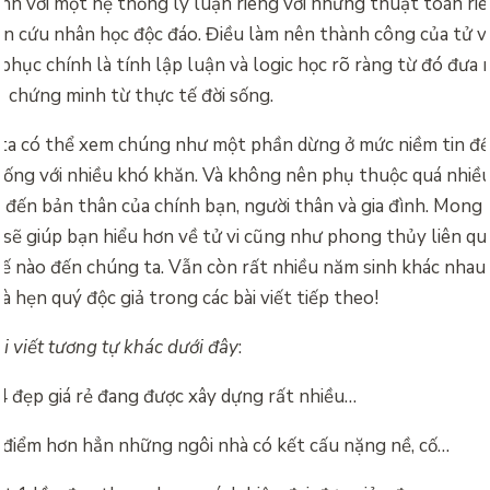
nh với một hệ thống lý luận riêng với những thuật toán riê
ên cứu nhân học độc đáo. Điều làm nên thành công của tử v
phục chính là tính lập luận và logic học rõ ràng từ đó đưa
à chứng minh từ thực tế đời sống.
ta có thể xem chúng như một phần dừng ở mức niềm tin để 
 sống với nhiều khó khăn. Và không nên phụ thuộc quá nhiề
đến bản thân của chính bạn, người thân và gia đình. Mong 
 sẽ giúp bạn hiểu hơn về tử vi cũng như phong thủy liên qu
ế nào đến chúng ta. Vẫn còn rất nhiều năm sinh khác nhau
à hẹn quý độc giả trong các bài viết tiếp theo!
 viết tương tự khác dưới đây
:
 đẹp giá rẻ đang được xây dựng rất nhiều…
 điểm hơn hẳn những ngôi nhà có kết cấu nặng nề, cố…