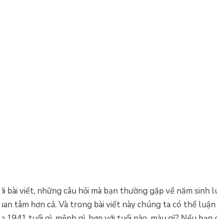
với bài viết, những câu hỏi mà bạn thường gặp về năm sinh 
uan tâm hơn cả. Và trong bài viết này chúng ta có thể luận 
m 1941 tuổi gì, mệnh gì, hợp với tuổi nào, màu gì? Nếu bạn 