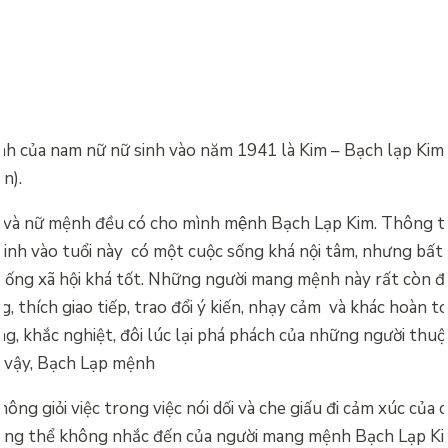
 của nam nữ nữ sinh vào năm 1941 là Kim – Bạch lạp Kim –
n).
à nữ mệnh đều có cho mình mệnh Bạch Lạp Kim. Thông 
inh vào tuổi này có một cuộc sống khá nội tâm, nhưng bất n
 sống xã hội khá tốt. Những người mang mệnh này rất còn đ
g, thích giao tiếp, trao đổi ý kiến, nhạy cảm và khác hoàn to
ng, khắc nghiệt, đôi lúc lại phá phách của những người thu
ì vậy, Bạch Lạp mệnh
ông giỏi việc trong việc nói dối và che giấu đi cảm xúc của 
ng thể không nhắc đến của người mang mệnh Bạch Lạp Ki