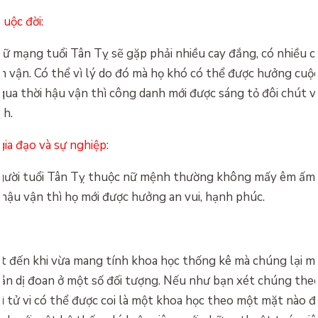
cuộc đời:
nữ mạng tuổi Tân Tỵ sẽ gặp phải nhiều cay đắng, có nhiều 
ền vận. Có thể vì lý do đó mà họ khó có thể được hưởng cuộ
 qua thời hậu vận thì công danh mới được sáng tỏ đôi chút v
nh.
gia đạo và sự nghiệp:
người tuổi Tân Tỵ thuộc nữ mệnh thường không mấy êm ấm 
 hậu vận thì họ mới được hưởng an vui, hạnh phúc.
ết đến khi vừa mang tính khoa học thống kê mà chúng lại m
ần dị đoan ở một số đối tượng. Nếu như bạn xét chúng the
hì tử vi có thể được coi là một khoa học theo một mặt nào đó