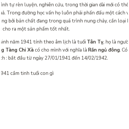
trình tự rèn luyện, nghiên cứu, trong thời gian dài mới có th
uả. Trong đường học vấn họ luôn phải phấn đấu một cách v
ng bởi bản chất đang trong quá trình nung chảy, cần loại b
i cho ra một sản phẩm tốt nhất.
inh năm 1941 tính theo âm lịch là tuổi
Tân Tỵ
, họ là ngườ
g Tàng Chi Xà
có cho mình với nghĩa là
Rắn ngủ đông
. Có
ịch : bắt đầu từ ngày 27/01/1941 đến 14/02/1942.