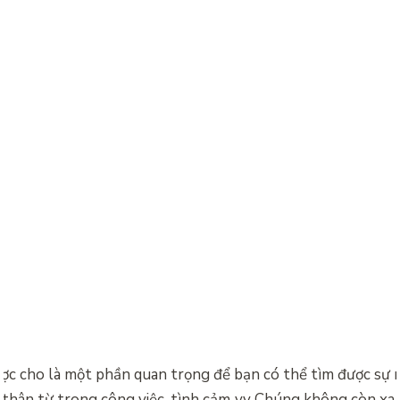
ợc cho là một phần quan trọng để bạn có thể tìm được sự 
 thân từ trong công việc, tình cảm..vv Chúng không còn xa l