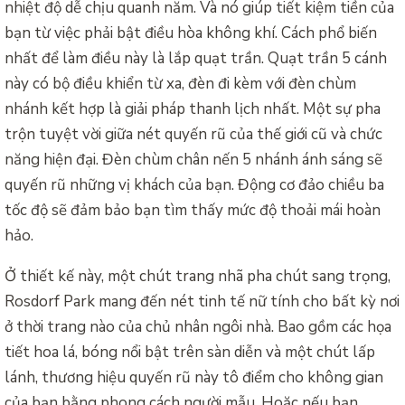
nhiệt độ dễ chịu quanh năm. Và nó giúp tiết kiệm tiền của
bạn từ việc phải bật điều hòa không khí. Cách phổ biến
nhất để làm điều này là lắp quạt trần. Quạt trần 5 cánh
này có bộ điều khiển từ xa, đèn đi kèm với đèn chùm
nhánh kết hợp là giải pháp thanh lịch nhất. Một sự pha
trộn tuyệt vời giữa nét quyến rũ của thế giới cũ và chức
năng hiện đại. Đèn chùm chân nến 5 nhánh ánh sáng sẽ
quyến rũ những vị khách của bạn. Động cơ đảo chiều ba
tốc độ sẽ đảm bảo bạn tìm thấy mức độ thoải mái hoàn
hảo.
Ở thiết kế này, một chút trang nhã pha chút sang trọng,
Rosdorf Park mang đến nét tinh tế nữ tính cho bất kỳ nơi
ở thời trang nào của chủ nhân ngôi nhà. Bao gồm các họa
tiết hoa lá, bóng nổi bật trên sàn diễn và một chút lấp
lánh, thương hiệu quyến rũ này tô điểm cho không gian
của bạn bằng phong cách người mẫu. Hoặc nếu bạn