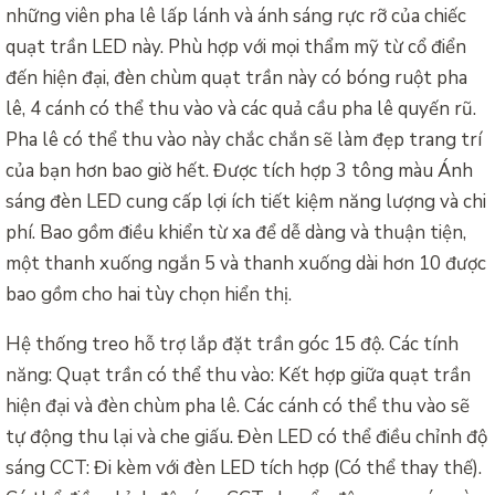
những viên pha lê lấp lánh và ánh sáng rực rỡ của chiếc
quạt trần LED này. Phù hợp với mọi thẩm mỹ từ cổ điển
đến hiện đại, đèn chùm quạt trần này có bóng ruột pha
lê, 4 cánh có thể thu vào và các quả cầu pha lê quyến rũ.
Pha lê có thể thu vào này chắc chắn sẽ làm đẹp trang trí
của bạn hơn bao giờ hết. Được tích hợp 3 tông màu Ánh
sáng đèn LED cung cấp lợi ích tiết kiệm năng lượng và chi
phí. Bao gồm điều khiển từ xa để dễ dàng và thuận tiện,
một thanh xuống ngắn 5 và thanh xuống dài hơn 10 được
bao gồm cho hai tùy chọn hiển thị.
Hệ thống treo hỗ trợ lắp đặt trần góc 15 độ. Các tính
năng: Quạt trần có thể thu vào: Kết hợp giữa quạt trần
hiện đại và đèn chùm pha lê. Các cánh có thể thu vào sẽ
tự động thu lại và che giấu. Đèn LED có thể điều chỉnh độ
sáng CCT: Đi kèm với đèn LED tích hợp (Có thể thay thế).