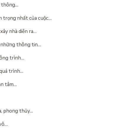
ư thông…
n trọng nhất của cuộc…
 xây nhà diễn ra…
 những thông tin…
công trình…
 quá trình…
uan tâm…
ta, phong thủy…
 vô…