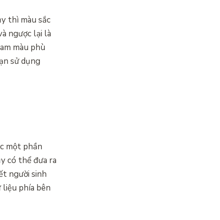
ủy thì màu sắc
à ngược lại là
g gam màu phù
bạn sử dụng
ược một phần
y có thể đưa ra
ết người sinh
liệu phía bên