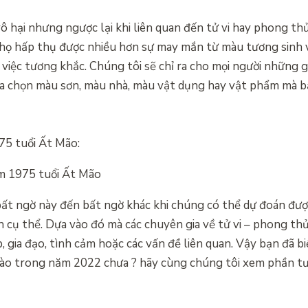
vô hại nhưng ngược lại khi liên quan đến tử vi hay phong th
họ hấp thụ được nhiều hơn sự may mắn từ màu tương sinh v
từ việc tương khắc. Chúng tôi sẽ chỉ ra cho mọi người nhữn
lựa chọn màu sơn, màu nhà, màu vật dụng hay vật phẩm mà 
75 tuổi Ất Mão:
ăm 1975 tuổi Ất Mão
n bất ngờ này đến bất ngờ khác khi chúng có thể dự đoán đ
 cụ thể. Dựa vào đó mà các chuyên gia về tử vi – phong thủ
gia đạo, tình cảm hoặc các vấn đề liên quan. Vậy bạn đã bi
ào trong năm 2022 chưa ? hãy cùng chúng tôi xem phần tư 