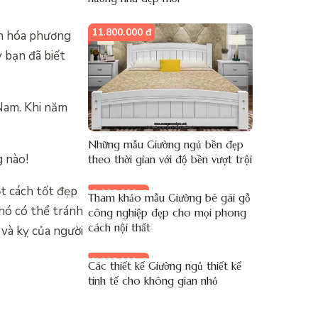
11.800.000 đ
ăn hóa phương
 bạn đã biết
 Nam. Khi năm
Những mẫu Giường ngủ bền đẹp
g nào!
theo thời gian với độ bền vượt trội
t cách tốt đẹp
8.000.000 đ
Tham khảo mẫu Giường bé gái gỗ
khó có thể tránh
công nghiệp đẹp cho mọi phong
cách nội thất
 và kỵ của người
7.000.000 đ
Các thiết kế Giường ngủ thiết kế
tinh tế cho không gian nhỏ