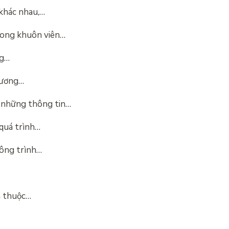
 khác nhau,…
rong khuôn viên…
ng…
hương…
 những thông tin…
 quá trình…
công trình…
à thuộc…