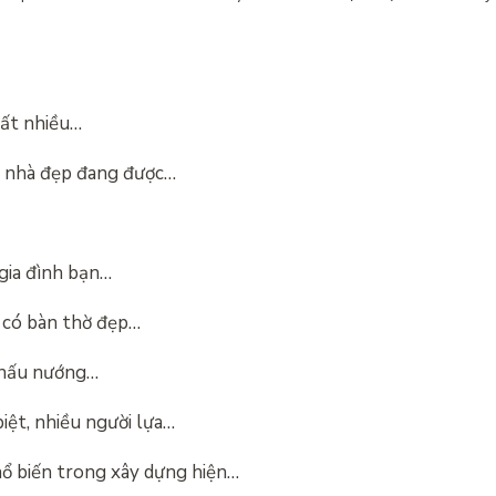
rất nhiều…
ế nhà đẹp đang được…
 gia đình bạn…
có bàn thờ đẹp…
n nấu nướng…
iệt, nhiều người lựa…
hổ biến trong xây dựng hiện…