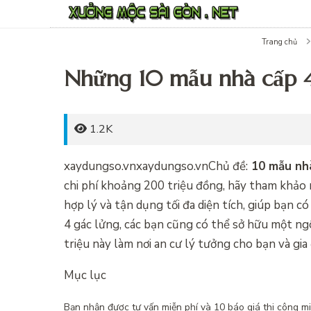
Trang chủ
Những 10 mẫu nhà cấp 4
1.2K
xaydungso.vn
xaydungso.vn
Chủ đề:
10 mẫu nhà
chi phí khoảng 200 triệu đồng, hãy tham khảo 
hợp lý và tận dụng tối đa diện tích, giúp bạn c
4 gác lửng, các bạn cũng có thể sở hữu một ngô
triệu này làm nơi an cư lý tưởng cho bạn và gia 
Mục lục
Bạn nhận được tư vấn miễn phí và 10 báo giá thi công miễ