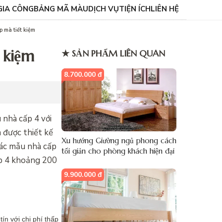
GIA CÔNG
BẢNG MÃ MÀU
DỊCH VỤ
TIỆN ÍCH
LIÊN HỆ
 mà tiết kiệm
 kiệm
★ SẢN PHẨM LIÊN QUAN
8.700.000 đ
 nhà cấp 4 với
 được thiết kế
Xu hướng Giường ngủ phong cách
 các mẫu nhà cấp
tối giản cho phòng khách hiện đại
ấp 4 khoảng 200
9.900.000 đ
ín với chi phí thấp