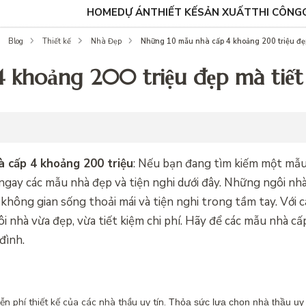
HOME
DỰ ÁN
THIẾT KẾ
SẢN XUẤT
THI CÔNG
Những 10 mẫu nhà cấp 4 khoảng 200 triệu đẹp
Blog
Thiết kế
Nhà Đẹp
 khoảng 200 triệu đẹp mà tiết
 cấp 4 khoảng 200 triệu
: Nếu bạn đang tìm kiếm một mẫu
ngay các mẫu nhà đẹp và tiện nghi dưới đây. Những ngôi nhà
ó không gian sống thoải mái và tiện nghi trong tầm tay. Với
i nhà vừa đẹp, vừa tiết kiệm chi phí. Hãy để các mẫu nhà c
đình.
n phí thiết kế của các nhà thầu uy tín.
Thỏa sức lựa chọn nhà thầu uy t