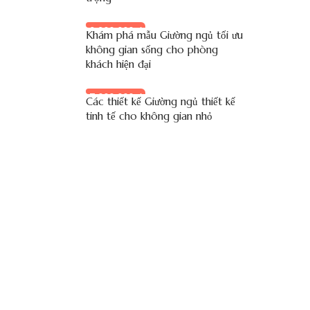
9.900.000 đ
Khám phá mẫu Giường ngủ tối ưu
không gian sống cho phòng
khách hiện đại
7.000.000 đ
Các thiết kế Giường ngủ thiết kế
tinh tế cho không gian nhỏ