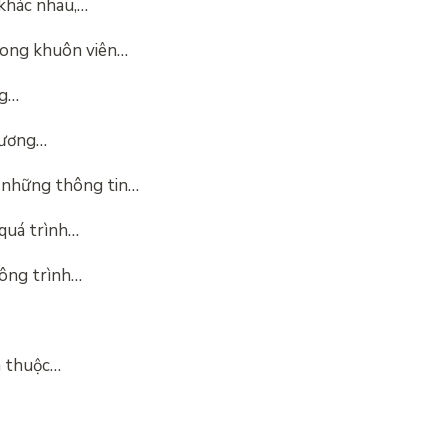
 khác nhau,…
rong khuôn viên…
ng…
hương…
 những thông tin…
 quá trình…
công trình…
à thuộc…