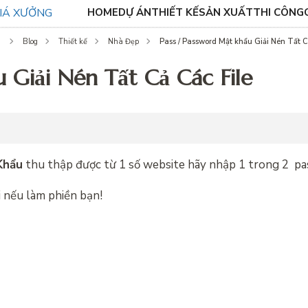
HOME
DỰ ÁN
THIẾT KẾ
SẢN XUẤT
THI CÔNG
Pass / Password Mật khẩu Giải Nén Tất C
Blog
Thiết kế
Nhà Đẹp
 Giải Nén Tất Cả Các File
Khẩu
thu thập được từ 1 số website hãy nhập 1 trong 2 pa
i nếu làm phiền bạn!