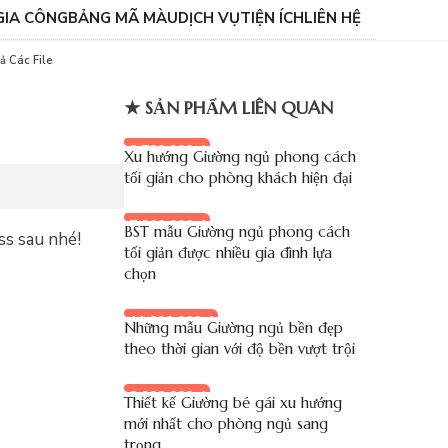
GIA CÔNG
BẢNG MÃ MÀU
DỊCH VỤ
TIỆN ÍCH
LIÊN HỆ
ả Các File
★ SẢN PHẨM LIÊN QUAN
8.700.000 đ
Xu hướng Giường ngủ phong cách
tối giản cho phòng khách hiện đại
7.900.000 đ
BST mẫu Giường ngủ phong cách
ss sau nhé!
tối giản được nhiều gia đình lựa
chọn
11.800.000 đ
Những mẫu Giường ngủ bền đẹp
theo thời gian với độ bền vượt trội
8.900.000 đ
Thiết kế Giường bé gái xu hướng
mới nhất cho phòng ngủ sang
trọng