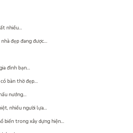
rất nhiều…
ế nhà đẹp đang được…
 gia đình bạn…
có bàn thờ đẹp…
n nấu nướng…
iệt, nhiều người lựa…
hổ biến trong xây dựng hiện…