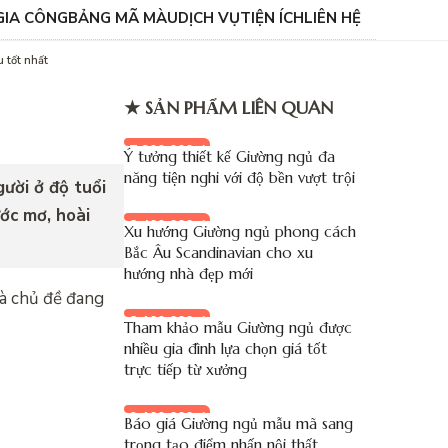
GIA CÔNG
BẢNG MÃ MÀU
DỊCH VỤ
TIỆN ÍCH
LIÊN HỆ
 tốt nhất
★ SẢN PHẨM LIÊN QUAN
7.900.000 đ
Ý tưởng thiết kế Giường ngủ đa
năng tiện nghi với độ bền vượt trội
ười ở độ tuổi
ước mơ, hoài
8.400.000 đ
Xu hướng Giường ngủ phong cách
Bắc Âu Scandinavian cho xu
hướng nhà đẹp mới
là chủ đề đang
8.100.000 đ
Tham khảo mẫu Giường ngủ được
nhiều gia đình lựa chọn giá tốt
trực tiếp từ xưởng
9.100.000 đ
Báo giá Giường ngủ mẫu mã sang
trọng tạo điểm nhấn nội thất