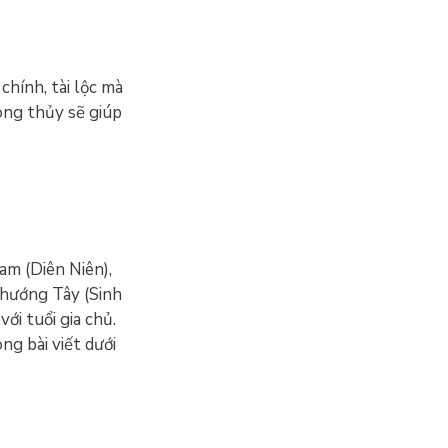
hính, tài lộc mà
ong thủy sẽ giúp
m (Diên Niên),
 hướng Tây (Sinh
ới tuổi gia chủ.
ng bài viết dưới