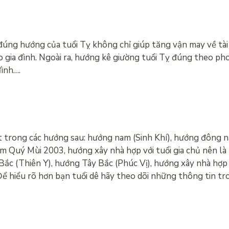
úng hướng của tuổi Tỵ không chỉ giúp tăng vận may về tài c
 gia đình. Ngoài ra, hướng kê giường tuổi Tỵ đúng theo ph
đình….
trong các hướng sau: hướng nam (Sinh Khí), hướng đông na
m Quý Mùi 2003, hướng xây nhà hợp với tuổi gia chủ nên là
c (Thiên Y), hướng Tây Bắc (Phúc Vị), hướng xây nhà hợp v
ể hiểu rõ hơn bạn tuổi dê hãy theo dõi những thông tin tro