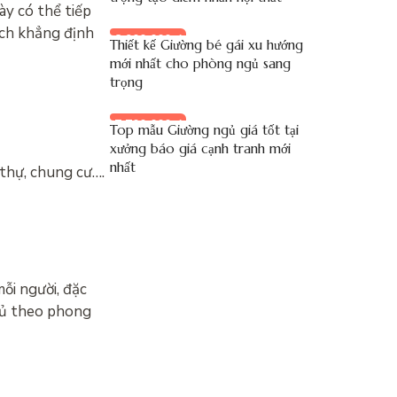
ày có thể tiếp
ách khẳng định
8.900.000 đ
Thiết kế Giường bé gái xu hướng
mới nhất cho phòng ngủ sang
trọng
7.700.000 đ
Top mẫu Giường ngủ giá tốt tại
xưởng báo giá cạnh tranh mới
nhất
 thự, chung cư….
ỗi người, đặc
ngủ theo phong