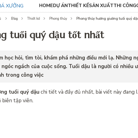
HOME
DỰ ÁN
THIẾT KẾ
SẢN XUẤT
THI CÔNG
Phong thủy hướng giường tuổi quý dậu
ủ
Blog
Thiết kế
Phong thủy
 tuổi quý dậu tốt nhất
 học hỏi, tìm tòi, khám phá những điều mới lạ. Những ng
i ngóc ngách của cuộc sống. Tuổi dậu là người có nhiều 
nh trong công việc
ng tuổi quý dậu
chi tiết và đầy đủ nhất, bài viết này đang 
biên tập viên.