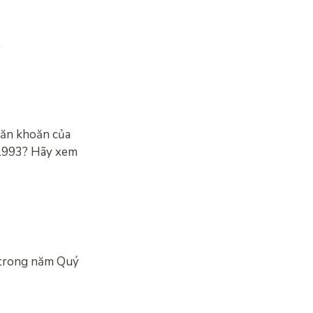
…
băn khoăn của
 1993? Hãy xem
 trong năm Quý