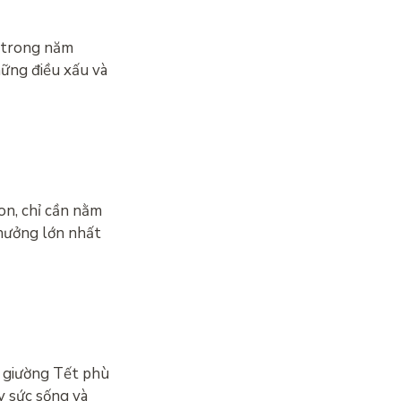
ủ trong năm
hững điều xấu và
gon, chỉ cần nằm
 hưởng lớn nhất
ê giường Tết phù
y sức sống và