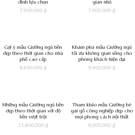
đình lựa chọn
gian nhỏ
7,900,000
₫
7,000,000
₫
Gợi ý mẫu Giường ngủ bền
Khám phá mẫu Giường ngủ
đẹp theo thời gian cho nhà
tối ưu không gian sống cho
phố cao cấp
phòng khách hiện đại
8,600,000
₫
9,900,000
₫
Những mẫu Giường ngủ bền
Tham khảo mẫu Giường bé
đẹp theo thời gian với độ
gái gỗ công nghiệp đẹp cho
bền vượt trội
mọi phong cách nội thất
11,800,000
₫
8,000,000
₫