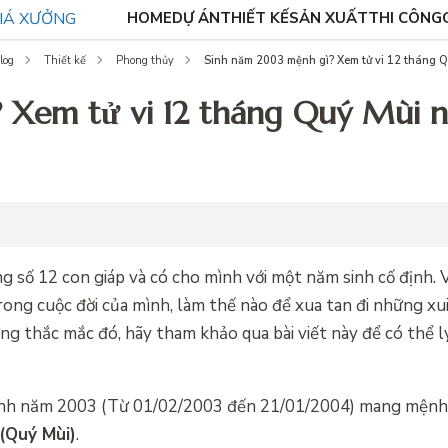
HOME
DỰ ÁN
THIẾT KẾ
SẢN XUẤT
THI CÔNG
Sinh năm 2003 mệnh gì? Xem tử vi 12 tháng 
log
Thiết kế
Phong thủy
 Xem tử vi 12 tháng Quý Mùi 
ong số 12 con giáp và có cho mình với một năm sinh cố định.
 trong cuộc đời của mình, làm thế nào để xua tan đi những x
ững thắc mắc đó, hãy tham khảo qua bài viết này để có thể l
sinh năm 2003 (Từ 01/02/2003 đến 21/01/2004) mang mện
(Quý Mùi)
.