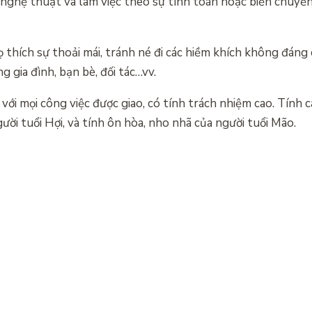
nghệ thuật và làm việc theo sự tính toán hoặc biến chuyể
thích sự thoải mái, tránh né đi các hiềm khích không đáng 
g gia đình, bạn bè, đối tác…vv.
với mọi công việc được giao, có tính trách nhiệm cao. Tính 
ười tuổi Hợi, và tính ôn hòa, nho nhã của người tuổi Mão.