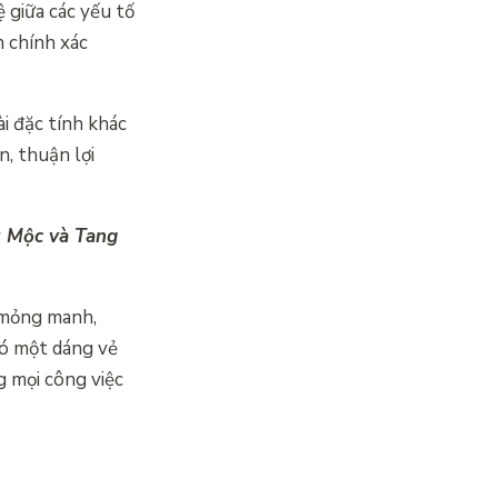
 giữa các yếu tố
 chính xác
i đặc tính khác
, thuận lợi
u Mộc và Tang
, mỏng manh,
có một dáng vẻ
 mọi công việc