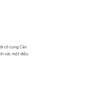
ời có cung Càn
nh vác một điều