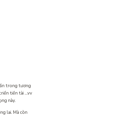
hần trong tương
riển tiền tài …vv
ọng này.
ng lai. Mà còn