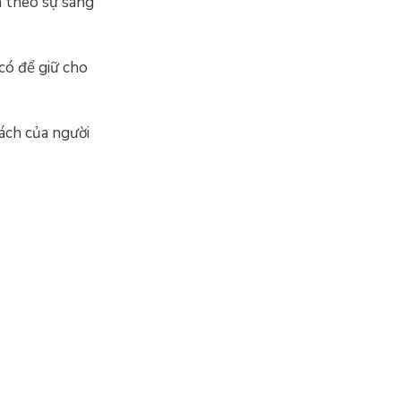
n theo sự sáng
có để giữ cho
cách của người