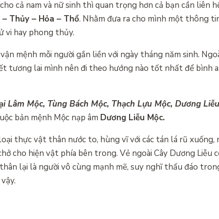
cho cả nam và nữ sinh thì quan trọng hơn cả bạn cần liên hệ
 – Thủy – Hỏa – Thổ
. Nhằm đưa ra cho mình một thông tin
tử vi hay phong thủy.
vận mệnh mỗi người gắn liền với ngày tháng năm sinh. Ngoà
t tương lai mình nên đi theo hướng nào tốt nhất để bình an
Đại Lâm Mộc, Tùng Bách Mộc, Thạch Lựu Mộc, Dương Liễ
 thuộc bản mệnh Mộc nạp âm
Dương Liễu Mộc.
oại thực vật thân nước to, hùng vĩ với các tán lá rũ xuống
chở cho hiện vật phía bên trong. Vẻ ngoài Cây Dương Liễu 
hân lại là người vô cùng mạnh mẽ, suy nghĩ thấu đáo trong
 vậy.