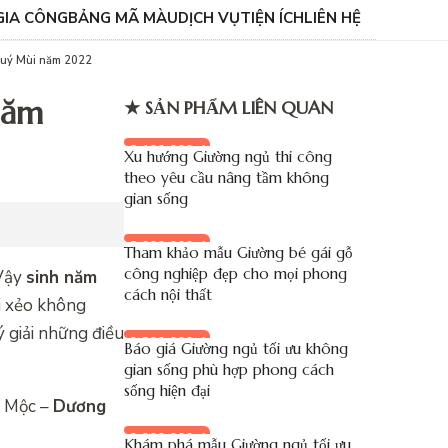
GIA CÔNG
BẢNG MÃ MÀU
DỊCH VỤ
TIỆN ÍCH
LIÊN HỆ
Quý Mùi năm 2022
năm
★ SẢN PHẨM LIÊN QUAN
8.100.000 đ
Xu hướng Giường ngủ thi công
theo yêu cầu nâng tầm không
gian sống
8.000.000 đ
Tham khảo mẫu Giường bé gái gỗ
công nghiệp đẹp cho mọi phong
 Vậy
sinh năm
cách nội thất
ui xẻo không
ý giải những điều
9.200.000 đ
Báo giá Giường ngủ tối ưu không
gian sống phù hợp phong cách
sống hiện đại
h Mộc –
Dương
9.900.000 đ
Khám phá mẫu Giường ngủ tối ưu