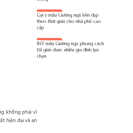
8.600.000 đ
Gợi ý mẫu Giường ngủ bền đẹp
theo thời gian cho nhà phố cao
cấp
7.900.000 đ
BST mẫu Giường ngủ phong cách
tối giản được nhiều gia đình lựa
chọn
ng không phải vì
t hiện đại và an