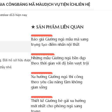
GIA CÔNG
BẢNG MÃ MÀU
DỊCH VỤ
TIỆN ÍCH
LIÊN HỆ
ustdoor s52i hiện nay
★ SẢN PHẨM LIÊN QUAN
9.100.000 đ
Báo giá Giường ngủ mẫu mã sang
trọng tạo điểm nhấn nội thất
11.800.000 đ
Những mẫu Giường ngủ bền đẹp
g. Bởi nó sở hữu được
theo thời gian với độ bền vượt trội
 đây nhé.
8.100.000 đ
Xu hướng Giường ngủ thi công
theo yêu cầu nâng tầm không
gian sống
8.900.000 đ
Thiết kế Giường bé gái xu hướng
mới nhất cho phòng ngủ sang
trọng