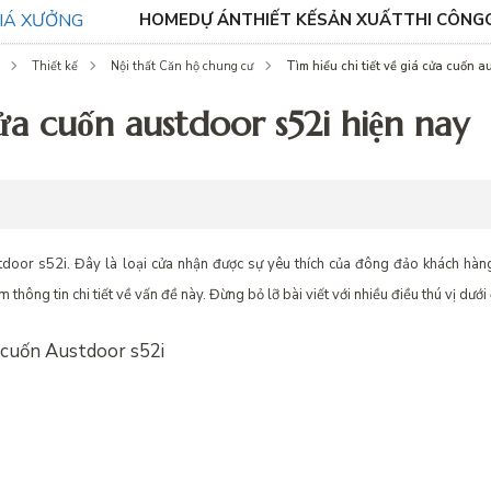
HOME
DỰ ÁN
THIẾT KẾ
SẢN XUẤT
THI CÔNG
Tìm hiểu chi tiết về giá cửa cuốn a
Thiết kế
Nội thất Căn hộ chung cư
cửa cuốn austdoor s52i hiện nay
tdoor s52i. Đây là loại cửa nhận được sự yêu thích của đông đảo khách hàn
 thông tin chi tiết về vấn đề này. Đừng bỏ lỡ bài viết với nhiều điều thú vị dưới