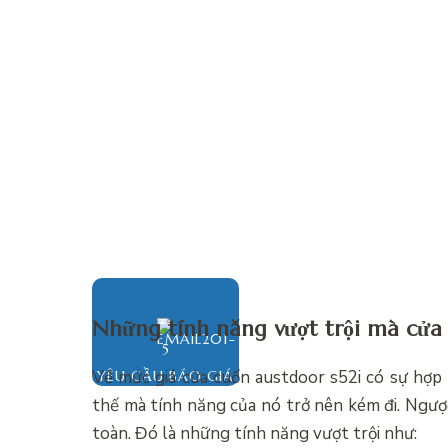
Những tính năng vượt trội mà cửa
Về mức
giá cửa cuốn austdoor s52i có sự hợp 
YÊU CẦU BÁO GIÁ
thế mà tính năng của nó trở nên kém đi. Ngược
toàn. Đó là những tính năng vượt trội như: