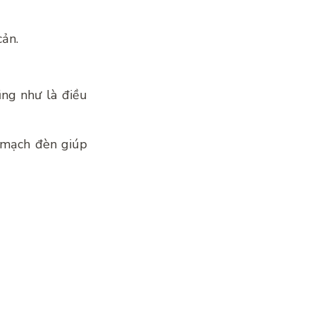
cản.
ũng như là điều
, mạch đèn giúp