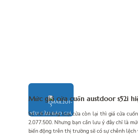
Mức giá cửa cuốn austdoor s52i hi
So với những loại cửa còn lại thì
giá cửa cuốn
YÊU CẦU BÁO GIÁ
2.077.500. Nhưng bạn cần lưu ý đây chỉ là mứ
biến động trên thị trường sẽ có sự chênh lệch 