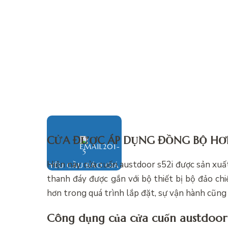
CỬA ĐƯỢC ÁP DỤNG ĐỒNG BỘ H
Hiện nay cửa cuốn austdoor s52i được sản xuất
YÊU CẦU BÁO GIÁ
thanh đáy được gắn với bộ thiết bị bộ đảo ch
hơn trong quá trình lắp đặt, sự vận hành cũng
Công dụng của cửa cuốn austdoor 