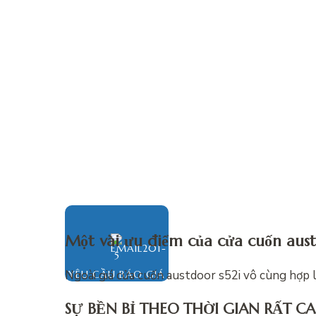
Một vài ưu điểm của cửa cuốn aus
Ngoài
giá cửa cuốn austdoor s52i vô cùng hợp lý
YÊU CẦU BÁO GIÁ
SỰ BỀN BỈ THEO THỜI GIAN RẤT C