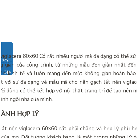
 viglacera 60×60 Có rất nhiều người mà đa dạng có thể sử
g gian của công trình, từ những mẫu đơn giản nhất đến 
O GIÁ
ến kinh tế và luôn mang đến một không gian hoàn hảo
iệt với sự đa dạng về mẫu mã cho nên gạch lát nền vigla
ời dùng có thể kết hợp với nội thất trang trí để tạo nên 
hính ngôi nhà của mình.
HÀNH HỢP LÝ
 lát nền viglacera 60×60 rất phải chăng và hợp lý phù hợ
của mọi Đối tượng khách hàng là một trong những lý d