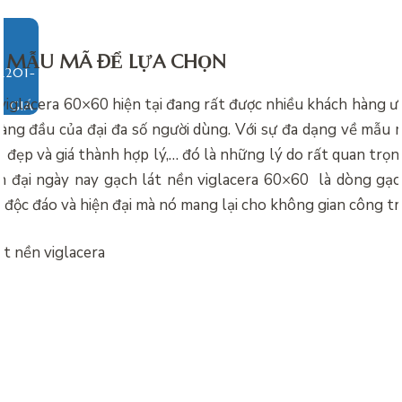
U MẪU MÃ ĐỂ LỰA CHỌN
viglacera 60×60 hiện tại đang rất được nhiều khách hàng ư
O GIÁ
àng đầu của đại đa số người dùng. Với sự đa dạng về mẫu 
đẹp và giá thành hợp lý,… đó là những lý do rất quan trọng
n đại ngày nay gạch lát nền viglacera 60×60 là dòng gạc
 độc đáo và hiện đại mà nó mang lại cho không gian công tr