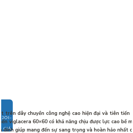
t trên dây chuyền công nghệ cao hiện đại và tiên tiến
nền viglacera 60×60 có khả năng chịu được lực cao bề 
O GIÁ
 dính giúp mang đến sự sang trọng và hoàn hảo nhất 