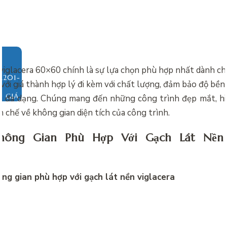
viglacera 60×60 chính là sự lựa chọn phù hợp nhất dành c
i với giá thành hợp lý đi kèm với chất lượng, đảm bảo độ bề
O GIÁ
ì đa dạng. Chúng mang đến những công trình đẹp mắt, hiệ
 chế về không gian diện tích của công trình.
ông Gian Phù Hợp Với Gạch Lát Nền 