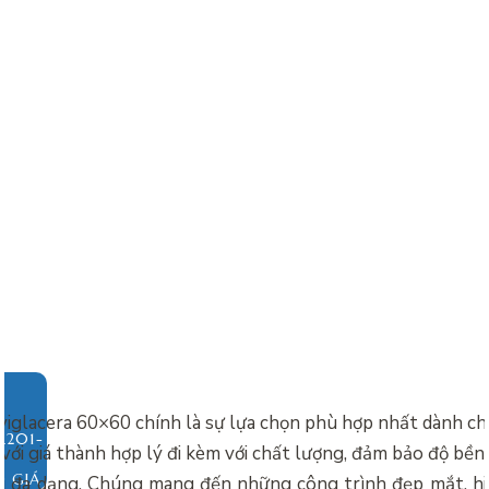
viglacera 60×60 chính là sự lựa chọn phù hợp nhất dành c
i với giá thành hợp lý đi kèm với chất lượng, đảm bảo độ bề
O GIÁ
ì đa dạng. Chúng mang đến những công trình đẹp mắt, hiệ