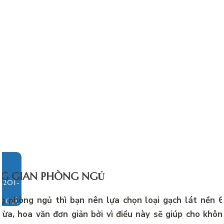
NG GIAN PHÒNG NGỦ
g phòng ngủ thì bạn nên lựa chọn loại gạch lát nền 
O GIÁ
ừa, hoa văn đơn giản bởi vì điều này sẽ giúp cho khô