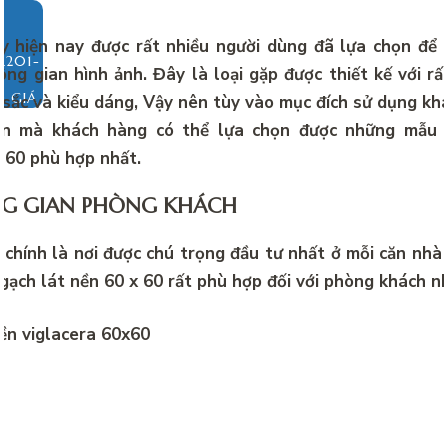
 hiện nay được rất nhiều người dùng đã lựa chọn để 
ng gian hình ảnh. Đây là loại gặp được thiết kế với rấ
O GIÁ
sắc và kiểu dáng, Vậy nên tùy vào mục đích sử dụng kh
ân mà khách hàng có thể lựa chọn được những mẫu 
×60 phù hợp nhất.
NG GIAN PHÒNG KHÁCH
chính là nơi được chú trọng đầu tư nhất ở mỗi căn nhà 
 gạch lát nền 60 x 60 rất phù hợp đối với phòng khách n