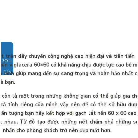
t trên dây chuyền công nghệ cao hiện đại và tiên tiến
nền viglacera 60×60 có khả năng chịu được lực cao bề 
O GIÁ
 dính giúp mang đến sự sang trọng và hoàn hảo nhất 
à bạn.
còn là một trong những không gian có thể giúp gia ch
cá tính riêng của mình vậy nên để có thể sở hữu đượ
ấn tượng bạn hãy kết hợp với gạch lát nền 60 x 60 cao 
c nhau. Từ đó tạo được những nét chấm phá những s
m nhấn cho phòng khách trở nên đẹp mắt hơn.