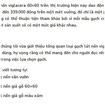
 nền viglacera 60×60 trên thị trường hiện nay dao độ
 đến 339.000 đồng trên một mét vuông, đó chỉ là một 
g có thể thuận tiện tham khảo bởi vì mỗi mẫu gạch c
ật sản xuất sẽ có một mức giá khác nhau.
 chúng tôi vừa giới thiệu tổng quan loại
gạch lát nền vi
i dùng, hy vọng rằng có thể mang đến cho người đọc nh
trong việc lựa chọn gạch.
 viết tương tự
:
t nền sân vườn
t nền giả gỗ 60×60
t nền giả gỗ màu xám