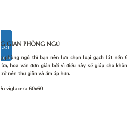
NG GIAN PHÒNG NGỦ
g phòng ngủ thì bạn nên lựa chọn loại gạch lát nền 
O GIÁ
ừa, hoa văn đơn giản bởi vì điều này sẽ giúp cho khô
trở nên thư giãn và ấm áp hơn.