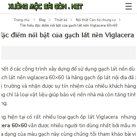
☰
Trang chủ
Blog
Thiết kế
Nội thất Căn hộ chung cư
Tìm hiểu đặc điểm nổi bật của gạch lát nền Viglacera 60×60
đặc điểm nổi bật của gạch lát nền Viglacer
hết ở các công trình xây dựng để sử dụng gạch lát nền dù
ạch lát nền viglacera 60×60 là hãng gạch ốp lát nội địa đã
hị trường và nhận được sự tín nhiệm của nhiều khách hàng
ng chỉ là loại vật liệu giúp bảo vệ nền nhà mà còn tăng tí
ng.
ng hiện tại có rất nhiều loại gạch ốp lát Viglacera nhưn
acera 60×60
vẫn được nhiều người tin dùng nhất bởi mẫu m
đa dạng của màu gạch này cùng chúng tôi tham khảo bài vi