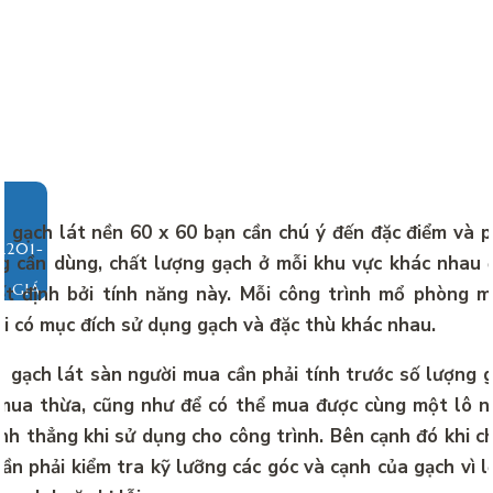
 gạch lát nền 60 x 60 bạn cần chú ý đến đặc điểm và p
g cần dùng, chất lượng gạch ở mỗi khu vực khác nhau
O GIÁ
t định bởi tính năng này. Mỗi công trình mổ phòng mỗ
i có mục đích sử dụng gạch và đặc thù khác nhau.
 gạch lát sàn người mua cần phải tính trước số lượng 
 mua thừa, cũng như để có thể mua được cùng một lô 
ính thẳng khi sử dụng cho công trình. Bên cạnh đó khi 
cần phải kiểm tra kỹ lưỡng các góc và cạnh của gạch vì l