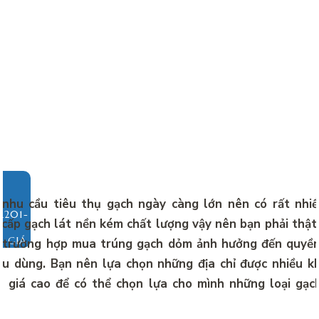
nhu cầu tiêu thụ gạch ngày càng lớn nên có rất nhiề
cấp gạch lát nền kém chất lượng vậy nên bạn phải thật
O GIÁ
 trường hợp mua trúng gạch dỏm ảnh hưởng đến quyền l
êu dùng. Bạn nên lựa chọn những địa chỉ được nhiều 
 giá cao để có thể chọn lựa cho mình những loại gạc