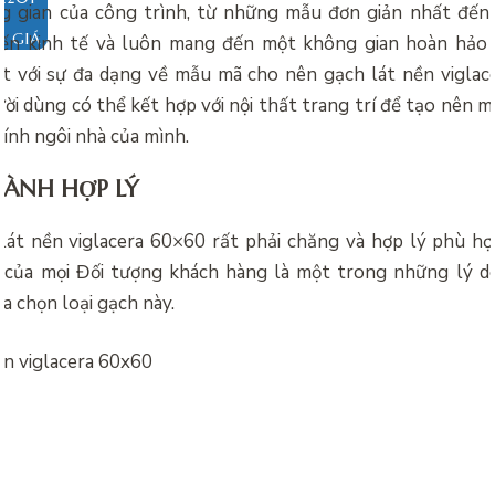
g gian của công trình, từ những mẫu đơn giản nhất đến 
O GIÁ
ến kinh tế và luôn mang đến một không gian hoàn hảo
iệt với sự đa dạng về mẫu mã cho nên gạch lát nền vigla
ời dùng có thể kết hợp với nội thất trang trí để tạo nên 
hính ngôi nhà của mình.
HÀNH HỢP LÝ
 lát nền viglacera 60×60 rất phải chăng và hợp lý phù hợ
của mọi Đối tượng khách hàng là một trong những lý d
a chọn loại gạch này.