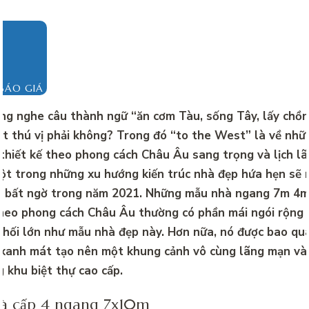
BÁO GIÁ
ng nghe câu thành ngữ “ăn cơm Tàu, sống Tây, lấy chồ
t thú vị phải không? Trong đó “to the West” là về nhữ
thiết kế theo phong cách Châu Âu sang trọng và lịch lã
ột trong những xu hướng kiến ​​trúc nhà đẹp hứa hẹn sẽ
u bất ngờ trong năm 2021. Những mẫu nhà ngang 7m 4m
theo phong cách Châu Âu thường có phần mái ngói rộng 
khối lớn như mẫu nhà đẹp này. Hơn nữa, nó được bao qu
xanh mát tạo nên một khung cảnh vô cùng lãng mạn và
 khu biệt thự cao cấp.
à cấp 4 ngang 7x10m