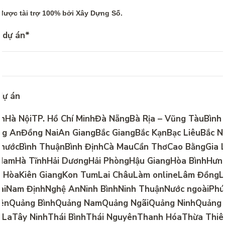
được tài trợ 100% bởi Xây Dựng Số.
 dự án
*
dự án
hHà NộiTP. Hồ Chí MinhĐà NẵngBà Rịa – Vũng TàuBình
g AnĐồng NaiAn GiangBắc GiangBắc KạnBạc LiêuBắc N
PhướcBình ThuậnBình ĐịnhCà MauCần ThơCao BằngGia 
NamHà TĩnhHải DươngHải PhòngHậu GiangHòa BìnhHưn
 HòaKiên GiangKon TumLai ChâuLàm onlineLâm ĐồngL
aiNam ĐịnhNghệ AnNinh BìnhNinh ThuậnNước ngoàiPh
ênQuảng BìnhQuảng NamQuảng NgãiQuảng NinhQuảng 
 LaTây NinhThái BìnhThái NguyênThanh HóaThừa Thiê