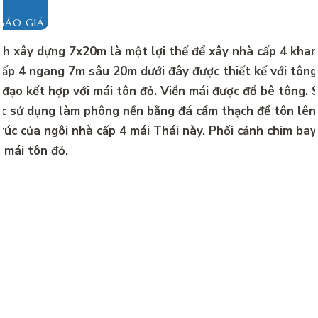
BÁO GIÁ
ích xây dựng 7x20m là một lợi thế để xây nhà cấp 4 kha
ấp 4 ngang 7m sâu 20m dưới đây được thiết kế với tôn
 đạo kết hợp với mái tôn đỏ. Viền mái được đổ bê tông. 
c sử dụng làm phông nền bằng đá cẩm thạch để tôn lên
​trúc của ngôi nhà cấp 4 mái Thái này. Phối cảnh chim bay
, mái tôn đỏ.