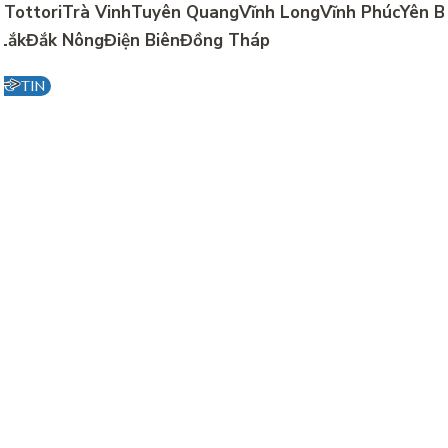
h TottoriTrà VinhTuyên QuangVĩnh LongVĩnh PhúcYên B
LắkĐắk NôngĐiện BiênĐồng Tháp
–
–>
G TIN