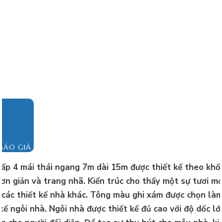
BÁO GIÁ
ấp 4 mái thái ngang 7m dài 15m được thiết kế theo khối k
 đơn giản và trang nhã. Kiến trúc cho thấy một sự tươi mớ
 các thiết kế nhà khác. Tông màu ghi xám được chọn làm
 kế ngôi nhà. Ngôi nhà được thiết kế đủ cao với độ dốc l