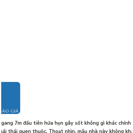
BÁO GIÁ
gang 7m đầu tiên hứa hẹn gây sốt không gì khác chính
ái thái quen thuộc. Thoạt nhìn, mẫu nhà này không khá