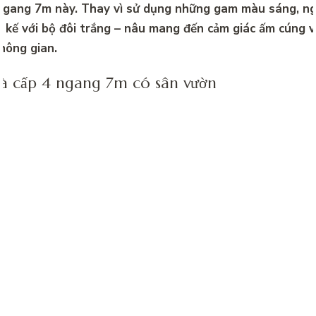
gang 7m này. Thay vì sử dụng những gam màu sáng, ng
t kế với bộ đôi trắng – nâu mang đến cảm giác ấm cúng 
hông gian.
 cấp 4 ngang 7m có sân vườn