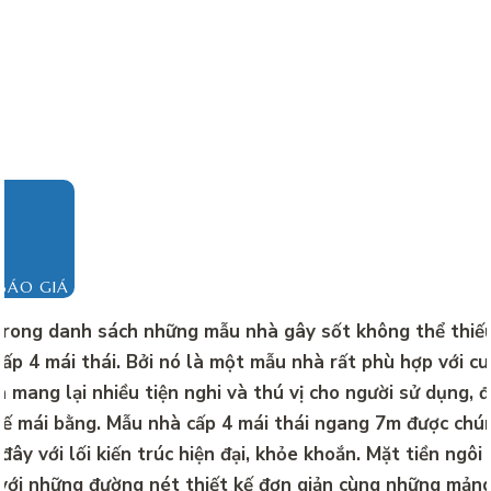
BÁO GIÁ
rong danh sách những mẫu nhà gây sốt không thể thiế
ấp 4 mái thái. Bởi nó là một mẫu nhà rất phù hợp với c
à mang lại nhiều tiện nghi và thú vị cho người sử dụng, đ
 kế mái bằng. Mẫu nhà cấp 4 mái thái ngang 7m được chún
đây với lối kiến ​​trúc hiện đại, khỏe khoắn. Mặt tiền ngôi
với những đường nét thiết kế đơn giản cùng những mản