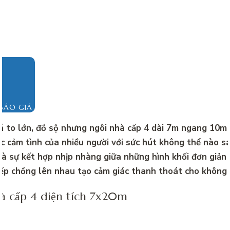
BÁO GIÁ
 to lớn, đồ sộ nhưng ngôi nhà cấp 4 dài 7m ngang 10m 
c cảm tình của nhiều người với sức hút không thể nào s
là sự kết hợp nhịp nhàng giữa những hình khối đơn giản
ếp chồng lên nhau tạo cảm giác thanh thoát cho không 
 cấp 4 diện tích 7x20m