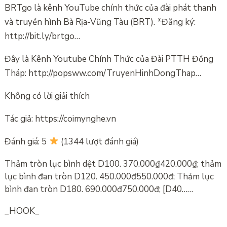
BRTgo là kênh YouTube chính thức của đài phát thanh
và truyền hình Bà Rịa-Vũng Tàu (BRT). *Đăng ký:
http://bit.ly/brtgo…
Đây là Kênh Youtube Chính Thức của Đài PTTH Đồng
Tháp: http://popsww.com/TruyenHinhDongThap…
Không có lời giải thích
Tác giả: https://coimynghe.vn
Đánh giá: 5
(1344 lượt đánh giá)
Thảm tròn lục bình dệt D100. 370.000₫420.000₫; thảm
lục bình đan tròn D120. 450.000đ550.000đ; Thảm lục
bình đan tròn D180. 690.000đ750.000đ; [D40……
_HOOK_