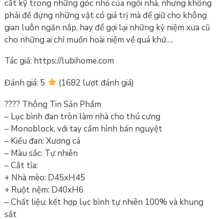
cất kỹ trong những góc nhỏ của ngôi nhà, nhưng không
phải để đựng những vật có giá trị mà để giữ cho không
gian luôn ngăn nắp, hay để gợi lại những kỷ niệm xưa cũ
cho những ai chỉ muốn hoài niệm về quá khứ….
Tác giả: https://lubihome.com
Đánh giá: 5
(1682 lượt đánh giá)
???? Thông Tin Sản Phẩm
– Lục bình đan tròn làm nhà cho thú cưng
– Monoblock, với tay cầm hình bán nguyệt
– Kiểu đan: Xương cá
– Màu sắc: Tự nhiên
– Cắt tỉa:
+ Nhà mèo: D45xH45
+ Ruột nệm: D40xH6
– Chất liệu: kết hợp lục bình tự nhiên 100% và khung
sắt