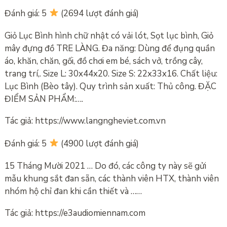
Đánh giá: 5
(2694 lượt đánh giá)
Giỏ Lục Bình hình chữ nhật có vải lót, Sọt lục bình, Giỏ
mây đựng đồ TRE LÀNG. Đa năng: Dùng để đụng quần
áo, khăn, chăn, gối, đồ chơi em bé, sách vở, trồng cây,
trang trí,. Size L: 30x44x20. Size S: 22x33x16. Chất liệu:
Lục Bình (Bèo tây). Quy trình sản xuất: Thủ công. ĐẶC
ĐIỂM SẢN PHẨM:….
Tác giả: https://www.langngheviet.com.vn
Đánh giá: 5
(4900 lượt đánh giá)
15 Tháng Mười 2021 … Do đó, các công ty này sẽ gửi
mẫu khung sắt đan sẵn, các thành viên HTX, thành viên
nhóm hộ chỉ đan khi cần thiết và ……
Tác giả: https://e3audiomiennam.com