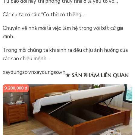
Từ bao đời nay thì phong thủy nhà ở là yếu tố vô…
Các cụ ta có câu: “Có thờ có thiêng-…
Chuyển về nhà mới là việc làm hệ trọng với bất cứ gia
đình…
Trong mỗi chúng ta khi sinh ra đều chịu ảnh hưởng của
các sao chiếu mệnh…
xaydungso.vn
xaydungso.vn
★ SẢN PHẨM LIÊN QUAN
9.200.000 đ