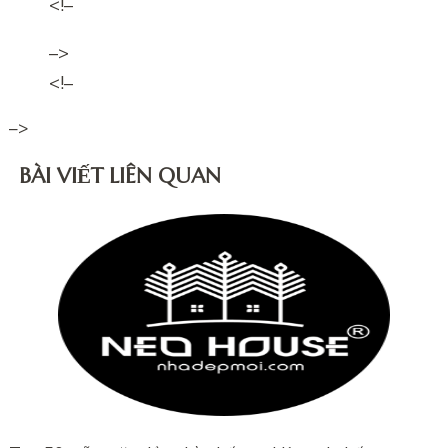
<!–
–>
<!–
–>
BÀI VIẾT LIÊN QUAN