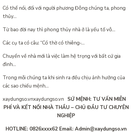
Có thể nói, đối với người phương Đông chúng ta, phong
thủy…
Từ bao đời nay thì phong thủy nhà ở là yếu tố vô…
Các cụ ta có câu: “Có thờ có thiêng-…
Chuyển về nhà mới là việc làm hệ trọng với bất cứ gia
đình…
Trong mỗi chúng ta khi sinh ra đều chịu ảnh hưởng của
các sao chiếu mệnh…
xaydungso.vn
xaydungso.vn
SỨ MỆNH: TƯ VẤN MIỄN
PHÍ VÀ KẾT NỐI NHÀ THẦU – CHỦ ĐẦU TƯ CHUYÊN
NGHIỆP
HOTLINE: 0826xxxx62 Email: Admin@xaydungso.vn