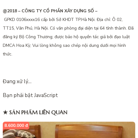
@2018 – CÔNG TY CỔ PHẦN XÂY DỰNG SỐ –
GPKD 0106xxxx16 cấp bởi Sở KHDT TP.Hà Nội.
Địa chỉ: Ô 02,
TT15, Văn Phú, Hà Nội. Có văn phòng đại diện tại 64 tỉnh thành. Đã
đăng ký Bộ Công Thương; được bảo hộ quyền tác giả bởi đạo luật
DMCA Hoa Kỳ; Vui lòng không sao chép nội dung dưới mọi hình
thức.
Đang xử lý…
Bạn phải bật JavaScript
★ SẢN PHẨM LIÊN QUAN
8.600.000 đ