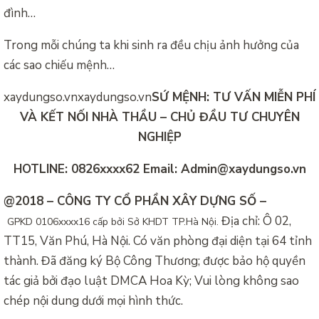
đình…
Trong mỗi chúng ta khi sinh ra đều chịu ảnh hưởng của
các sao chiếu mệnh…
xaydungso.vn
xaydungso.vn
SỨ MỆNH: TƯ VẤN MIỄN PHÍ
VÀ KẾT NỐI NHÀ THẦU – CHỦ ĐẦU TƯ CHUYÊN
NGHIỆP
HOTLINE: 0826xxxx62 Email: Admin@xaydungso.vn
@2018 – CÔNG TY CỔ PHẦN XÂY DỰNG SỐ –
Địa chỉ: Ô 02,
GPKD
0106xxxx16 cấp bởi Sở KHDT TP.
Hà Nội.
TT15, Văn Phú, Hà Nội. Có văn phòng đại diện tại 64 tỉnh
thành. Đã đăng ký Bộ Công Thương; được bảo hộ quyền
tác giả bởi đạo luật DMCA Hoa Kỳ; Vui lòng không sao
chép nội dung dưới mọi hình thức.