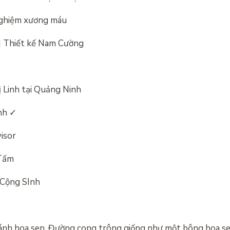
 nghiệm xương máu
 | Thiết kế Nam Cường
ị Linh tại Quảng Ninh
ình ✓
visor
 Tấm
n Cộng SInh
cánh hoa sen. Đường cong trông giống như một bông hoa s