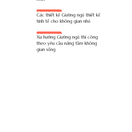
7.000.000 đ
Các thiết kế Giường ngủ thiết kế
tinh tế cho không gian nhỏ
8.100.000 đ
Xu hướng Giường ngủ thi công
theo yêu cầu nâng tầm không
gian sống