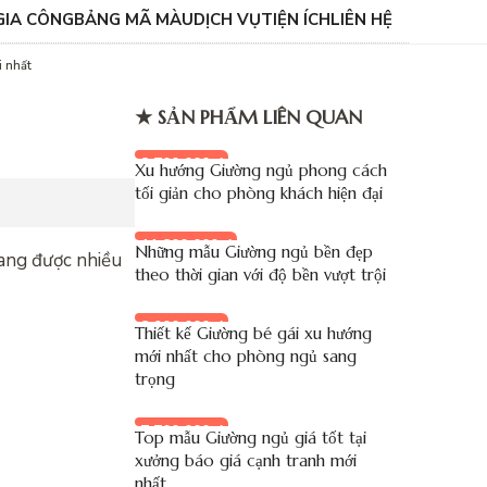
GIA CÔNG
BẢNG MÃ MÀU
DỊCH VỤ
TIỆN ÍCH
LIÊN HỆ
i nhất
★ SẢN PHẨM LIÊN QUAN
8.700.000 đ
Xu hướng Giường ngủ phong cách
tối giản cho phòng khách hiện đại
11.800.000 đ
Những mẫu Giường ngủ bền đẹp
đang được nhiều
theo thời gian với độ bền vượt trội
8.900.000 đ
Thiết kế Giường bé gái xu hướng
mới nhất cho phòng ngủ sang
trọng
7.700.000 đ
Top mẫu Giường ngủ giá tốt tại
xưởng báo giá cạnh tranh mới
nhất