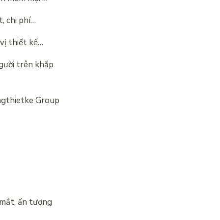
, chi phí…
vị thiết kế…
người trên khắp
ungthietke Group
 mắt, ấn tượng