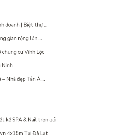
nh doanh | Biệt thự …
ông gian rộng lớn …
 ở chung cư Vĩnh Lộc
g Ninh
) – Nhà đẹp Tân Á …
t kế SPA & Nail trọn gói
.vn 4x15m Tại Đà Lạt