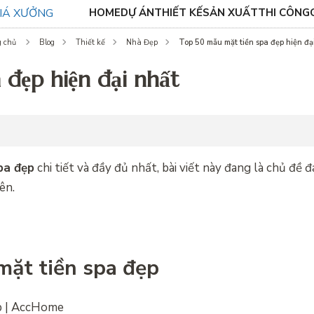
HOME
DỰ ÁN
THIẾT KẾ
SẢN XUẤT
THI CÔNG
Top 50 mẫu mặt tiền spa đẹp hiện đạ
 chủ
Blog
Thiết kế
Nhà Đẹp
 đẹp hiện đại nhất
pa đẹp
chi tiết và đầy đủ nhất, bài viết này đang là chủ đề 
ên.
mặt tiền spa đẹp
p | AccHome