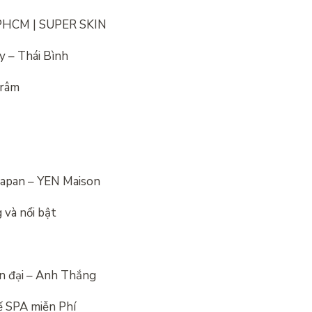
TPHCM | SUPER SKIN
y – Thái Bình
Trâm
Japan – YEN Maison
 và nổi bật
ện đại – Anh Thắng
ế SPA miễn Phí