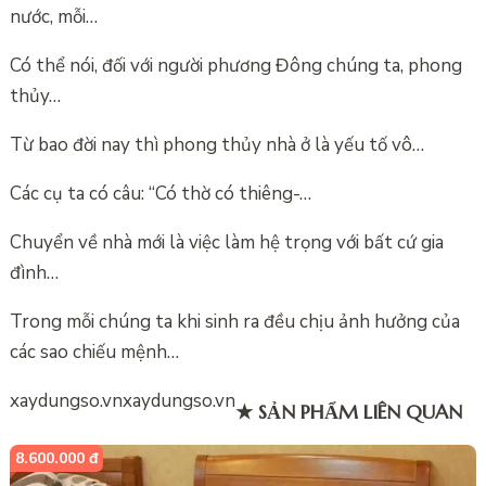
nước, mỗi…
Có thể nói, đối với người phương Đông chúng ta, phong
thủy…
Từ bao đời nay thì phong thủy nhà ở là yếu tố vô…
Các cụ ta có câu: “Có thờ có thiêng-…
Chuyển về nhà mới là việc làm hệ trọng với bất cứ gia
đình…
Trong mỗi chúng ta khi sinh ra đều chịu ảnh hưởng của
các sao chiếu mệnh…
xaydungso.vn
xaydungso.vn
★ SẢN PHẨM LIÊN QUAN
8.600.000 đ