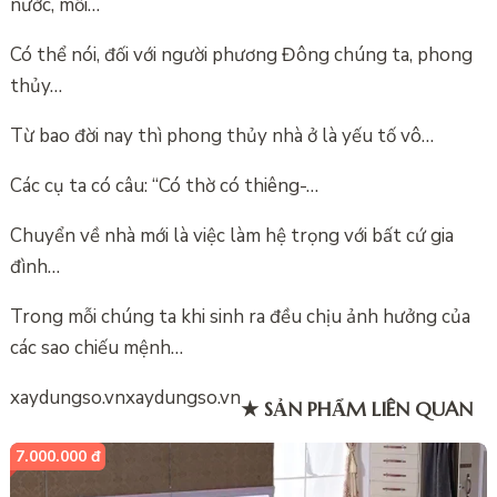
nước, mỗi…
Có thể nói, đối với người phương Đông chúng ta, phong
thủy…
Từ bao đời nay thì phong thủy nhà ở là yếu tố vô…
Các cụ ta có câu: “Có thờ có thiêng-…
Chuyển về nhà mới là việc làm hệ trọng với bất cứ gia
đình…
Trong mỗi chúng ta khi sinh ra đều chịu ảnh hưởng của
các sao chiếu mệnh…
xaydungso.vn
xaydungso.vn
★ SẢN PHẨM LIÊN QUAN
7.000.000 đ