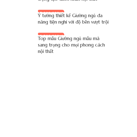
7.900.000 đ
Ý tưởng thiết kế Giường ngủ đa
năng tiện nghi với độ bền vượt trội
8.200.000 đ
Top mẫu Giường ngủ mẫu mã
sang trọng cho mọi phong cách
nội thất