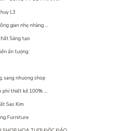
Thuy L3
hông gian nhẹ nhàng …
thất Sáng tạo
tiền ấn tượng
ng, sang nhuong shop
n phí thiết kế 100% …
hất Sao Kim
ng Furniture
 SHOP HOA TƯƠI ĐỘC ĐÁO …