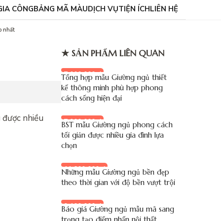
GIA CÔNG
BẢNG MÃ MÀU
DỊCH VỤ
TIỆN ÍCH
LIÊN HỆ
p nhất
★ SẢN PHẨM LIÊN QUAN
7.000.000 đ
Tổng hợp mẫu Giường ngủ thiết
kế thông minh phù hợp phong
cách sống hiện đại
g được nhiều
7.900.000 đ
BST mẫu Giường ngủ phong cách
tối giản được nhiều gia đình lựa
chọn
11.800.000 đ
Những mẫu Giường ngủ bền đẹp
theo thời gian với độ bền vượt trội
9.100.000 đ
Báo giá Giường ngủ mẫu mã sang
trọng tạo điểm nhấn nội thất