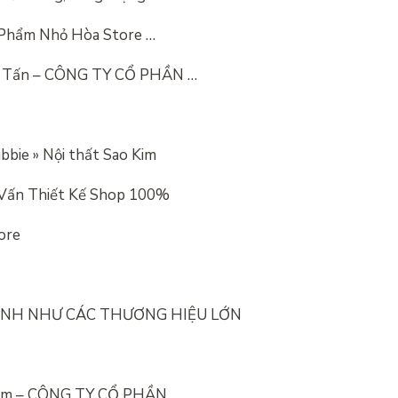
 Phẩm Nhỏ Hòa Store …
ọng Tấn – CÔNG TY CỔ PHẦN …
bbie » Nội thất Sao Kim
ư Vấn Thiết Kế Shop 100%
ore
ĐỈNH NHƯ CÁC THƯƠNG HIỆU LỚN
 Nấm – CÔNG TY CỔ PHẦN …