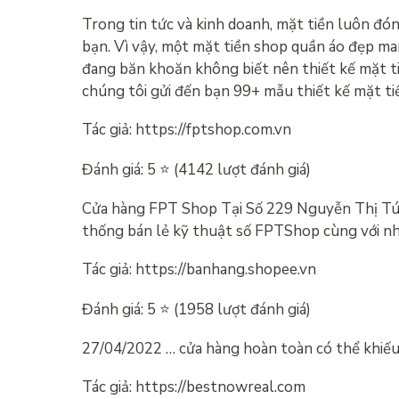
Trong tin tức và kinh doanh, mặt tiền luôn đón
bạn. Vì vậy, một mặt tiền shop quần áo đẹp man
đang băn khoăn không biết nên thiết kế mặt ti
chúng tôi gửi đến bạn 99+ mẫu thiết kế mặt t
Tác giả: https://fptshop.com.vn
Đánh giá: 5 ⭐ (4142 lượt đánh giá)
Cửa hàng FPT Shop Tại Số 229 Nguyễn Thị Tú (
thống bán lẻ kỹ thuật số FPTShop cùng với nh
Tác giả: https://banhang.shopee.vn
Đánh giá: 5 ⭐ (1958 lượt đánh giá)
27/04/2022 … cửa hàng hoàn toàn có thể khiếu 
Tác giả: https://bestnowreal.com