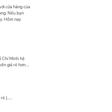
với cửa hàng của
hàng. Nếu bạn
ây. Hôm nay
ồ Chí Minh hệ
ến giá rẻ hơn….
 rẻ (……