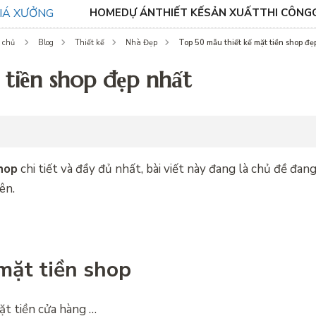
HOME
DỰ ÁN
THIẾT KẾ
SẢN XUẤT
THI CÔNG
Top 50 mẫu thiết kế mặt tiền shop đẹ
 chủ
Blog
Thiết kế
Nhà Đẹp
 tiền shop đẹp nhất
hop
chi tiết và đầy đủ nhất, bài viết này đang là chủ đề đan
ên.
mặt tiền shop
Mặt tiền cửa hàng …