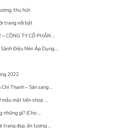
tượng, thu hút
i trang nổi bật
0m2 – CÔNG TY CỔ PHẦN …
g Sành Điệu Nên Áp Dụng …
ượng 2022
 Chí Thanh – Sàn sang …
99 mẫu mặt tiền shop …
ng những gì? (Cho …
i trang đẹp, ấn tượng …