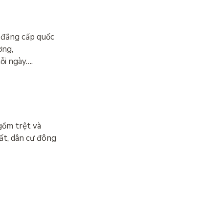
i đẳng cấp quốc
ơng,
ỗi ngày….
gồm trệt và
ất, dân cư đông