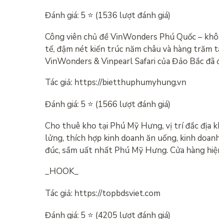
Đánh giá: 5 ⭐ (1536 lượt đánh giá)
Công viên chủ đề VinWonders Phú Quốc – không g
tế, đậm nét kiến ​​trúc năm châu và hàng trăm 
VinWonders & Vinpearl Safari của Đảo Bắc đã đ
Tác giả: https://bietthuphumyhung.vn
Đánh giá: 5 ⭐ (1566 lượt đánh giá)
Cho thuê kho tại Phú Mỹ Hưng, vị trí đắc địa
lửng, thích hợp kinh doanh ăn uống, kinh doa
đúc, sầm uất nhất Phú Mỹ Hưng. Cửa hàng hiện
_HOOK_
Tác giả: https://topbdsviet.com
Đánh giá: 5 ⭐ (4205 lượt đánh giá)