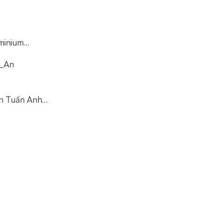
uminium…
n_An
 An Tuấn Anh…