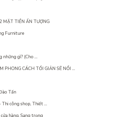
 2 MẶT TIỀN ẤN TƯỢNG
ng Furniture
ng những gì? (Cho …
M PHONG CÁCH TỐI GIẢN SẼ NỔI …
 Đào Tấn
 Thi công shop, Thiết …
n cửa hàng, Sang trọng