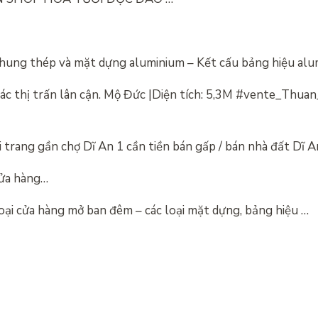
hung thép và mặt dựng aluminium – Kết cấu bảng hiệu al
 các thị trấn lân cận. Mộ Đức |Diện tích: 5,3M #vente_Thua
i trang gần chợ Dĩ An 1 cần tiền bán gấp / bán nhà đất Dĩ
cửa hàng…
ại cửa hàng mở ban đêm – các loại mặt dựng, bảng hiệu …