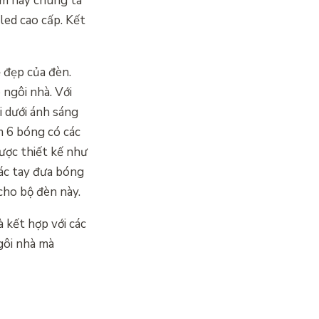
ùm này chúng ta
led cao cấp. Kết
 đẹp của đèn.
 ngôi nhà. Với
 dưới ánh sáng
m 6 bóng có các
ược thiết kế như
ác tay đưa bóng
cho bộ đèn này.
 kết hợp với các
gôi nhà mà