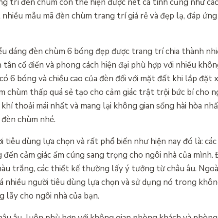
rang trí đèn chùm còn thể hiện được nét cá tính cũng như c
t nhiều mẫu mã đèn chùm trang trí giá rẻ và đẹp lạ, đáp ứng
u dáng đèn chùm 6 bóng đẹp được trang trí chia thành nh
 tân cổ điển và phong cách hiện đại phù hợp với nhiều khôn
ó 6 bóng và chiều cao của đèn đối với mặt đất khi lắp đặt
 chùm thấp quá sẻ tạo cho cảm giác trật trội bức bí cho n
khí thoải mái nhất và mang lại không gian sống hài hòa nhấ
t đèn chùm nhé.
i tiêu dùng lựa chọn và rất phổ biến như hiện nay đó là: c
g đến cảm giác ấm cúng sang trọng cho ngôi nhà của mình.
u trắng, các thiết kế thường lấy ý tưởng từ châu âu. Ngoà
 nhiều người tiêu dùng lựa chọn và sử dụng nó trong khôn
 lẫy cho ngôi nhà của bạn.
u âu luôn phù hợp với không gian phòng khách và phòng 