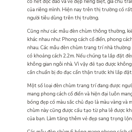
có nết độc đáo và vẻ đẹp riêng biệt, gia chủ t
của riêng mình. Hiện nay trên thị trường có rấ
người tiêu dùng trên thị trường.
Cũng như các mẫu đèn chùm thông thường, kiể
khác nhau như: Phong cách cổ điển, phong cách
nhau. Các mẫu đèn chùm trang trí nhà thường c
có khoảng cách 2.2m. Nếu chúng ta lắp đặt đèm
không gian ngôi nhà. Vì vậy đẻ tạo được không 
cần chuẩn bị đo đạc cẩn thận trước khi lắp đặ
Một số loại đèn chùm trang trí đang được ngườ
mang phong cách cổ điển và hiện đại luôn man
bóng đẹp có màu sắc chủ đạo là màu vàng và mà
chùm này cũng được cấu tạo từ pha lê được khá
của bạn. Làm tăng thêm vẻ đẹp sang trọng lộng
Các mẫu đèn chùm 6 bóng mang phong cách châ