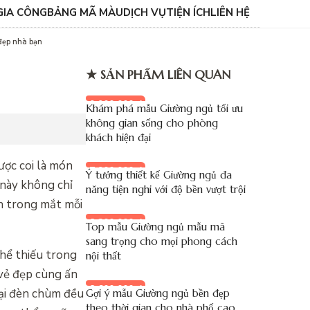
GIA CÔNG
BẢNG MÃ MÀU
DỊCH VỤ
TIỆN ÍCH
LIÊN HỆ
 đẹp nhà bạn
★ SẢN PHẨM LIÊN QUAN
9.900.000 đ
Khám phá mẫu Giường ngủ tối ưu
không gian sống cho phòng
khách hiện đại
ược coi là món
7.900.000 đ
Ý tưởng thiết kế Giường ngủ đa
 này không chỉ
năng tiện nghi với độ bền vượt trội
n trong mắt mỗi
8.200.000 đ
Top mẫu Giường ngủ mẫu mã
sang trọng cho mọi phong cách
thể thiếu trong
nội thất
 vẻ đẹp cùng ấn
8.600.000 đ
oại đèn chùm đều
Gợi ý mẫu Giường ngủ bền đẹp
theo thời gian cho nhà phố cao