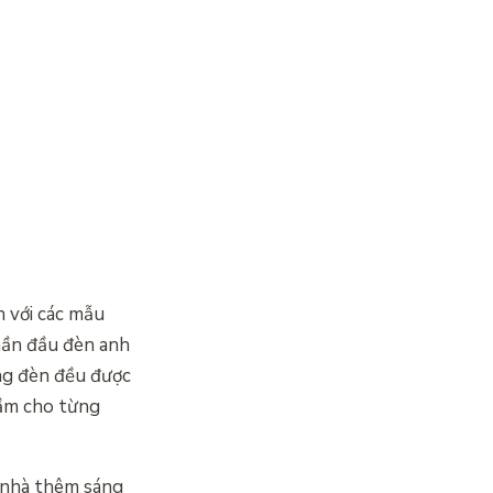
 với các mẫu
hần đầu đèn anh
ng đèn đều được
cầm cho từng
 nhà thêm sáng