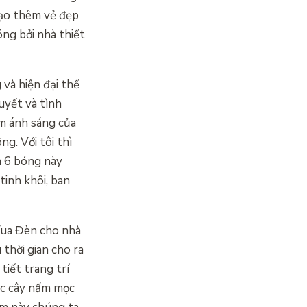
tạo thêm vẻ đẹp
ng bởi nhà thiết
và hiện đại thể
uyết và tình
êm ánh sáng của
g. Với tôi thì
m 6 bóng này
inh khôi, ban
 Vua Đèn cho nhà
thời gian cho ra
tiết trang trí
ác cây nấm mọc