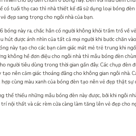
ên nhiên cho bộ đèn chùm 6 bóng này. Đến với mẫu đèm ch
 có tuổi thọ cao thì nhà thiết kế đã sử dụng loại bóng đèn 
 vẻ đẹp sang trọng cho ngôi nhà của bạn.
 bóng này ra, chắc hẳn có người không khỏi trầm trồ về vẻ
 hút được ánh nhìn của tất cả mọi người khi bước chăn vào
ng này tạo cho các bạn cảm giác mát mẻ trẻ trung khi ngồi
hưng không hề đơn điệu cho ngôi nhà thì mẫu bóng đèn chù
ho người tiêu dùng trong thời gian gần đây. Các chụp đèn đ
 tạo nên cảm giác thoáng đãng cho không gian ngôi nhà. C
ết hợp cùng màu xanh của bóng đèn tạo nên vẻ đẹp thật sự 
g thể thiếu những mẫu bóng đèn này được, bởi khi ngôi nhà
trí nội thất và các rèm cửa càng làm tăng lên vẻ đẹp cho n