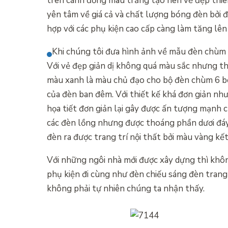
trên cánh đồng màu trắng tạo nên vẻ đẹp thi
yên tâm về giá cả và chất lượng bóng đèn bởi để
hợp với các phụ kiện cao cấp càng làm tăng lên
Khi chúng tôi đưa hình ảnh về mẫu đèn chùm 6
Với vẻ đẹp giản dị không quá màu sắc nhưng thu
màu xanh là màu chủ đạo cho bộ đèn chùm 6 bó
của đèn ban đêm. Với thiết kế khá đơn giản n
họa tiết đơn giản lại gây được ấn tượng mạnh c
các đèn lồng nhưng được thoáng phần dươi đáy
đèn ra được trang trí nội thất bởi màu vàng k
Với những ngôi nhà mới được xây dựng thì khôn
phụ kiện đi cùng như đèn chiếu sáng đèn trang 
không phải tự nhiên chúng ta nhận thấy.