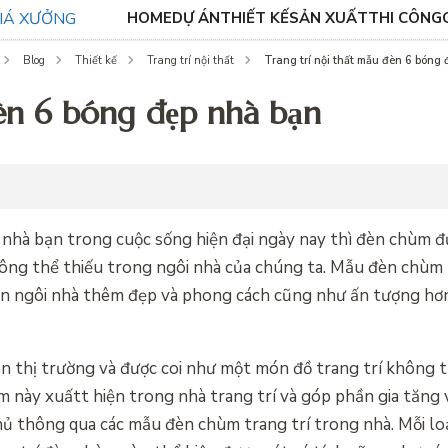
HOME
DỰ ÁN
THIẾT KẾ
SẢN XUẤT
THI CÔNG
Trang trí nội thất mẫu đèn 6 bóng
Blog
Thiết kế
Trang trí nội thất
đèn 6 bóng đẹp nhà bạn
nhà bạn trong cuộc sống hiện đại ngày nay thì đèn chùm đ
hông thể thiếu trong ngôi nhà của chúng ta. Mẫu đèn chùm
ian ngôi nhà thêm đẹp và phong cách cũng như ấn tượng hơ
n thị trường và được coi như một món đồ trang trí không 
 này xuấtt hiện trong nhà trang trí và góp phần gia tăng
hủ thông qua các mẫu đèn chùm trang trí trong nhà. Mỗi l