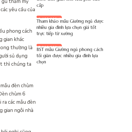
ác gu thẩm mỹ
cấp
 các yêu cầu của
8.100.000 đ
Tham khảo mẫu Giường ngủ được
nhiều gia đình lựa chọn giá tốt
iều phong cách
trực tiếp từ xưởng
g gian khác
 xong thường là
7.900.000 đ
BST mẫu Giường ngủ phong cách
gười sủ dụng
tối giản được nhiều gia đình lựa
chọn
t thì chúng ta
ác mẫu đèn chùm
 Đèn chùm 6
i ra các mẫu đèn
g gian ngôi nhà
hội nghị cũng