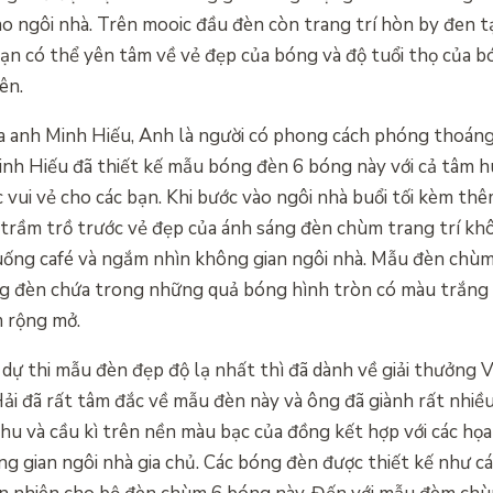
ào ngôi nhà. Trên mooic đầu đèn còn trang trí hòn by đen 
n có thể yên tâm về vẻ đẹp của bóng và độ tuổi thọ của bó
ên.
a anh Minh Hiếu, Anh là người có phong cách phóng thoáng 
Minh Hiếu đã thiết kế mẫu bóng đèn 6 bóng này với cả tâm h
vui vẻ cho các bạn. Khi bước vào ngôi nhà buổi tối kèm th
trầm trồ trước vẻ đẹp của ánh sáng đèn chùm trang trí khôn
a uống café và ngắm nhìn không gian ngôi nhà. Mẫu đèn chù
ng đèn chứa trong những quả bóng hình tròn có màu trắng t
 rộng mở.
 dự thi mẫu đèn đẹp độ lạ nhất thì đã dành về giải thưởng
ải đã rất tâm đắc về mẫu đèn này và ông đã giành rất nhiều 
hu và cầu kì trên nền màu bạc của đồng kết hợp với các họa 
ng gian ngôi nhà gia chủ. Các bóng đèn được thiết kế như c