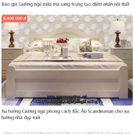
Báo giá Giường ngủ mẫu mã sang trọng tạo điểm nhấn nội thất
8.400.000 đ
Xu hướng Giường ngủ phong cách Bắc Âu Scandinavian cho xu
hướng nhà đẹp mới
© Bản quyền2026
XƯỞNG MỘC SÀI GÒN - Cung cấp NỘI THẤT GIÁ XƯỞNG
. Đã