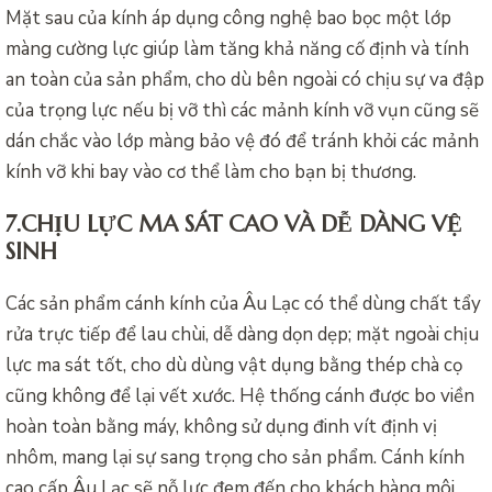
Mặt sau của kính áp dụng công nghệ bao bọc một lớp
màng cường lực giúp làm tăng khả năng cố định và tính
an toàn của sản phẩm, cho dù bên ngoài có chịu sự va đập
của trọng lực nếu bị vỡ thì các mảnh kính vỡ vụn cũng sẽ
dán chắc vào lớp màng bảo vệ đó để tránh khỏi các mảnh
kính vỡ khi bay vào cơ thể làm cho bạn bị thương.
7.CHỊU LỰC MA SÁT CAO VÀ DỄ DÀNG VỆ
SINH
Các sản phẩm cánh kính của Âu Lạc có thể dùng chất tẩy
rửa trực tiếp để lau chùi, dễ dàng dọn dẹp; mặt ngoài chịu
lực ma sát tốt, cho dù dùng vật dụng bằng thép chà cọ
cũng không để lại vết xước. Hệ thống cánh được bo viền
hoàn toàn bằng máy, không sử dụng đinh vít định vị
nhôm, mang lại sự sang trọng cho sản phẩm. Cánh kính
cao cấp Âu Lạc sẽ nỗ lực đem đến cho khách hàng môi