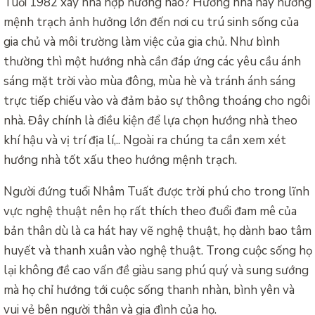
Tuổi 1982 xây nhà hợp hướng nào? Hướng nhà hay hướng
mệnh trạch ảnh hưởng lớn đến nơi cu trú sinh sống của
gia chủ và môi trường làm việc của gia chủ. Như bình
thường thì một hướng nhà cần đáp ứng các yêu cầu ánh
sáng mặt trời vào mùa đông, mùa hè và tránh ánh sáng
trực tiếp chiếu vào và đảm bảo sự thông thoáng cho ngôi
nhà. Đây chính là điều kiện để lựa chọn hướng nhà theo
khí hậu và vị trí địa lí,.. Ngoài ra chúng ta cần xem xét
hướng nhà tốt xấu theo hướng mệnh trạch.
Người đứng tuổi Nhâm Tuất được trời phú cho trong lĩnh
vực nghệ thuật nên họ rất thích theo đuổi đam mê của
bản thân dù là ca hát hay vẽ nghệ thuật, họ dành bao tâm
huyết và thanh xuân vào nghệ thuật. Trong cuộc sống họ
lại không đề cao vấn đề giàu sang phú quý và sung sướng
mà họ chỉ hướng tới cuộc sống thanh nhàn, bình yên và
vui vẻ bên người thân và gia đình của họ.