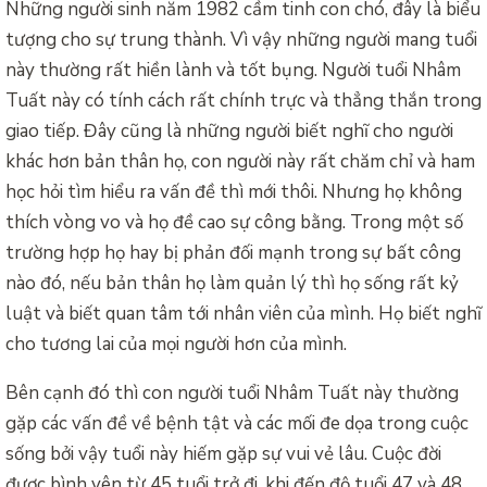
Những người sinh năm 1982 cầm tinh con chó, đây là biểu
tượng cho sự trung thành. Vì vậy những người mang tuổi
này thường rất hiền lành và tốt bụng. Người tuổi Nhâm
Tuất này có tính cách rất chính trực và thẳng thắn trong
giao tiếp. Đây cũng là những người biết nghĩ cho người
khác hơn bản thân họ, con người này rất chăm chỉ và ham
học hỏi tìm hiểu ra vấn đề thì mới thôi. Nhưng họ không
thích vòng vo và họ đề cao sự công bằng. Trong một số
trường hợp họ hay bị phản đối mạnh trong sự bất công
nào đó, nếu bản thân họ làm quản lý thì họ sống rất kỷ
luật và biết quan tâm tới nhân viên của mình. Họ biết nghĩ
cho tương lai của mọi người hơn của mình.
Bên cạnh đó thì con người tuổi Nhâm Tuất này thường
gặp các vấn đề về bệnh tật và các mối đe dọa trong cuộc
sống bởi vậy tuổi này hiếm gặp sự vui vẻ lâu. Cuộc đời
được bình yên từ 45 tuổi trở đi, khi đến độ tuổi 47 và 48