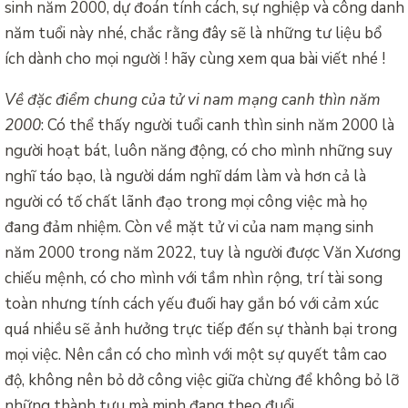
sinh năm 2000, dự đoán tính cách, sự nghiệp và công danh
năm tuổi này nhé, chắc rằng đây sẽ là những tư liệu bổ
ích dành cho mọi người ! hãy cùng xem qua bài viết nhé !
Về đặc điểm chung của tử vi nam mạng canh thìn năm
2000
: Có thể thấy người tuổi canh thìn sinh năm 2000 là
người hoạt bát, luôn năng động, có cho mình những suy
nghĩ táo bạo, là người dám nghĩ dám làm và hơn cả là
người có tố chất lãnh đạo trong mọi công việc mà họ
đang đảm nhiệm. Còn về mặt tử vi của nam mạng sinh
năm 2000 trong năm 2022, tuy là người được Văn Xương
chiếu mệnh, có cho mình với tầm nhìn rộng, trí tài song
toàn nhưng tính cách yếu đuối hay gắn bó với cảm xúc
quá nhiều sẽ ảnh hưởng trực tiếp đến sự thành bại trong
mọi việc. Nên cần có cho mình với một sự quyết tâm cao
độ, không nên bỏ dở công việc giữa chừng để không bỏ lỡ
những thành tựu mà minh đang theo đuổi.