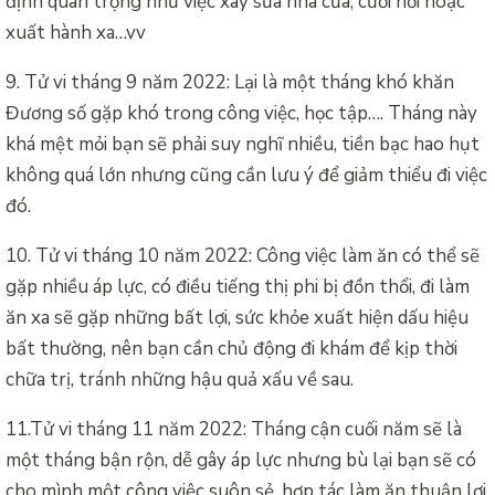
định quan trọng như việc xây sửa nhà cửa, cưới hỏi hoặc
xuất hành xa…vv
9. Tử vi tháng 9 năm 2022: Lại là một tháng khó khăn
Đương số gặp khó trong công việc, học tập…. Tháng này
khá mệt mỏi bạn sẽ phải suy nghĩ nhiều, tiền bạc hao hụt
không quá lớn nhưng cũng cần lưu ý để giảm thiểu đi việc
đó.
10. Tử vi tháng 10 năm 2022: Công việc làm ăn có thể sẽ
gặp nhiều áp lực, có điều tiếng thị phi bị đồn thổi, đi làm
ăn xa sẽ gặp những bất lợi, sức khỏe xuất hiện dấu hiệu
bất thường, nên bạn cần chủ động đi khám để kịp thời
chữa trị, tránh những hậu quả xấu về sau.
11.Tử vi tháng 11 năm 2022: Tháng cận cuối năm sẽ là
một tháng bận rộn, dễ gây áp lực nhưng bù lại bạn sẽ có
cho mình một công việc suôn sẻ, hợp tác làm ăn thuận lợi