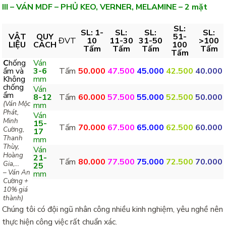
III – VÁN MDF – PHỦ KEO, VERNER, MELAMINE – 2 mặt
SL:
SL: 1-
SL:
SL:
SL:
VẬT
QUY
51-
ĐVT
10
11-30
31-50
>100
LIỆU
CÁCH
100
Tấm
Tấm
Tấm
Tấm
Tấm
C
hống
Ván
ẩm và
3-6
Tấm
50.000
47.500
45.000
42.500
40.000
Không
mm
chống
Ván
ẩm
8-12
Tấm
60.000
57.500
55.000
52.500
50.000
(Ván Mộc
mm
Phát,
Ván
Minh
15-
Tấm
70.000
67.500
65.000
62.500
60.000
Cường,
17
Thanh
mm
Thùy,
Ván
Hoàng
21-
Tấm
80.000
77.500
75.000
72.500
70.000
Gia,…
25
– Ván An
mm
Cường +
10% giá
thành)
Chúng tôi có đội ngũ nhân công nhiều kinh nghiệm, yêu nghề nên
thực hiện công việc rất chuẩn xác.