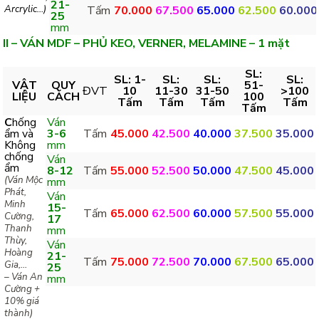
21-
Arcrylic…)
Tấm
70.000
67.500
65.000
62.500
60.000
25
mm
II – VÁN MDF – PHỦ KEO, VERNER, MELAMINE – 1 mặt
SL:
SL: 1-
SL:
SL:
SL:
VẬT
QUY
51-
ĐVT
10
11-30
31-50
>100
LIỆU
CÁCH
100
Tấm
Tấm
Tấm
Tấm
Tấm
C
hống
Ván
ẩm và
3-6
Tấm
45.000
42.500
40.000
37.500
35.000
Không
mm
chống
Ván
ẩm
8-12
Tấm
55.000
52.500
50.000
47.500
45.000
(Ván Mộc
mm
Phát,
Ván
Minh
15-
Tấm
65.000
62.500
60.000
57.500
55.000
Cường,
17
Thanh
mm
Thùy,
Ván
Hoàng
21-
Tấm
75.000
72.500
70.000
67.500
65.000
Gia,…
25
– Ván An
mm
Cường +
10% giá
thành)