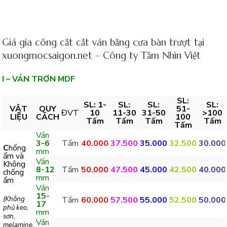
Giá gia công cắt cắt ván bằng cưa bàn trượt tại
xuongmocsaigon.net – Công ty Tầm Nhìn Việt
I – VÁN TRƠN MDF
SL:
SL: 1-
SL:
SL:
SL:
VẬT
QUY
51-
ĐVT
10
11-30
31-50
>100
LIỆU
CÁCH
100
Tấm
Tấm
Tấm
Tấm
Tấm
Ván
3-6
Tấm
40.000
37.500
35.000
32.500
30.000
C
hống
mm
ẩm và
Ván
Không
8-12
Tấm
50.000
47.500
45.000
42.500
40.000
chống
mm
ẩm
Ván
15-
(Không
Tấm
60.000
57.500
55.000
52.500
50.000
17
phủ keo,
mm
sơn,
Ván
melamine,