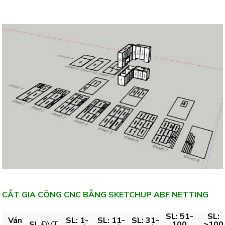
CẮT GIA CÔNG CNC BẰNG SKETCHUP ABF NETTING
SL: 51-
SL:
Ván
SL: 1-
SL: 11-
SL: 31-
SL
ĐVT
100
>100