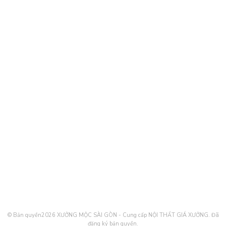
© Bản quyền2026
XƯỞNG MỘC SÀI GÒN - Cung cấp NỘI THẤT GIÁ XƯỞNG
. Đã
đăng ký bản quyền.