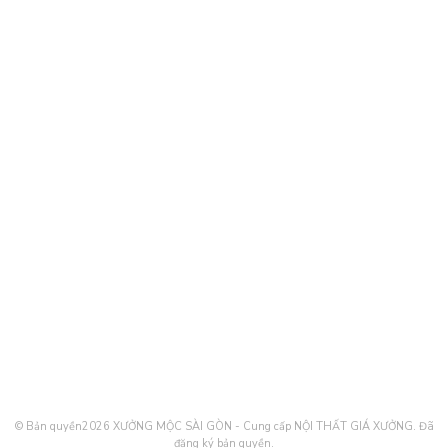
© Bản quyền2026
XƯỞNG MỘC SÀI GÒN - Cung cấp NỘI THẤT GIÁ XƯỞNG
. Đã
đăng ký bản quyền.