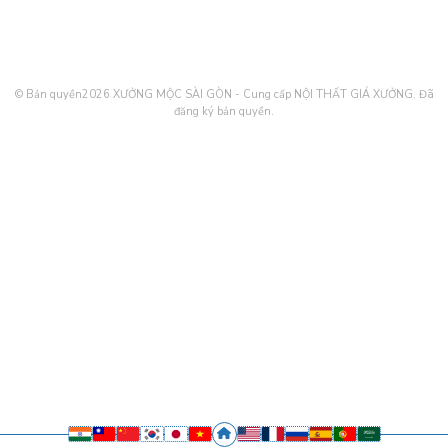
© Bản quyền2026
XƯỞNG MỘC SÀI GÒN - Cung cấp NỘI THẤT GIÁ XƯỞNG
. Đã
đăng ký bản quyền.