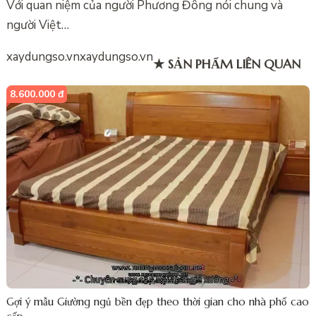
Với quan niệm của người Phương Đông nói chung và
người Việt…
xaydungso.vn
xaydungso.vn
★ SẢN PHẨM LIÊN QUAN
8.600.000 đ
Gợi ý mẫu Giường ngủ bền đẹp theo thời gian cho nhà phố cao