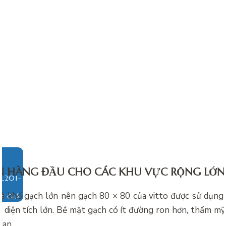
N HÀNG ĐẦU CHO CÁC KHU VỰC RỘNG LỚN
là khổ gạch lớn nên gạch 80 × 80 của vitto được sử dụn
O GIÁ
 diện tích lớn. Bề mặt gạch có ít đường ron hơn, thẩm mỹ
ian.