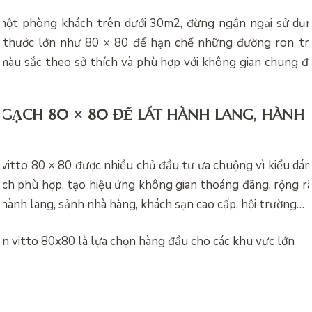
một phòng khách trên dưới 30m2, đừng ngần ngại sử dụn
h thước lớn như 80 × 80 để hạn chế những đường ron trê
màu sắc theo sở thích và phù hợp với không gian chung đ
GẠCH 80 × 80 ĐỂ LÁT HÀNH LANG, HÀNH 
 vitto
80 × 80 được nhiều chủ đầu tư ưa chuộng vì kiểu dán
ạch phù hợp, tạo hiệu ứng không gian thoáng đãng, rộng rã
 hành lang, sảnh nhà hàng, khách sạn cao cấp, hội trường…