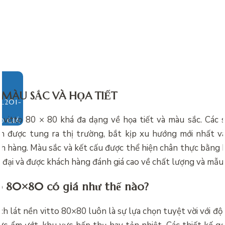
MÀU SẮC VÀ HỌA TIẾT
 vitto 80 × 80 khá đa dạng về họa tiết và màu sắc. Các
O GIÁ
 được tung ra thị trường, bắt kịp xu hướng mới nhất v
ch hàng. Màu sắc và kết cấu được thể hiện chân thực bằng k
n đại và được khách hàng đánh giá cao về chất lượng và mẫu
o 80×80 có giá như thế nào?
ch lát nền vitto 80×80 luôn là sự lựa chọn tuyệt vời với độ