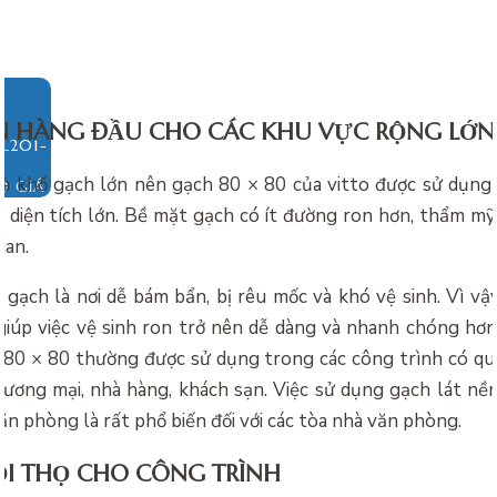
N HÀNG ĐẦU CHO CÁC KHU VỰC RỘNG LỚN
là khổ gạch lớn nên gạch 80 × 80 của vitto được sử dụn
O GIÁ
 diện tích lớn. Bề mặt gạch có ít đường ron hơn, thẩm mỹ
ian.
 gạch là nơi dễ bám bẩn, bị rêu mốc và khó vệ sinh. Vì vậ
giúp việc vệ sinh ron trở nên dễ dàng và nhanh chóng hơn
o 80 × 80 thường được sử dụng trong các công trình có q
ương mại, nhà hàng, khách sạn. Việc sử dụng gạch lát nề
ăn phòng là rất phổ biến đối với các tòa nhà văn phòng.
ỔI THỌ CHO CÔNG TRÌNH