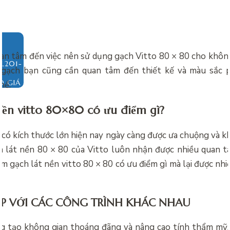
an tâm đến việc nên sử dụng gạch Vitto 80 × 80 cho khôn
n gạch bạn cũng cần quan tâm đến thiết kế và màu sắc p
O GIÁ
hể.
nền vitto 80×80 có ưu điểm gì?
h có kích thước lớn hiện nay ngày càng được ưa chuộng và k
h lát nền 80 × 80 của Vitto luôn nhận được nhiều quan 
xem
gạch lát nền vitto 80 × 80 có ưu điểm gì mà lại được nh
?
P VỚI CÁC CÔNG TRÌNH KHÁC NHAU
g tạo không gian thoáng đãng và nâng cao tính thẩm mỹ,