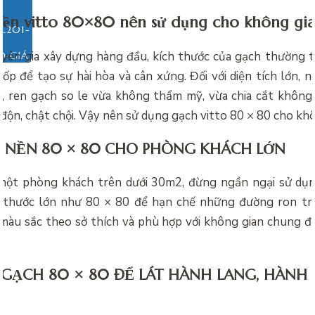
nền vitto 80×80 nên sử dụng cho không gi
yên gia xây dựng hàng đầu, kích thước của gạch thường tỉ
O GIÁ
 ốp để tạo sự hài hòa và cân xứng. Đối với diện tích lớn, 
, ren gạch so le vừa không thẩm mỹ, vừa chia cắt không 
 độn, chật chội. Vậy nên sử dụng gạch vitto 80 × 80 cho kh
T NỀN 80 × 80 CHO PHÒNG KHÁCH LỚN
một phòng khách trên dưới 30m2, đừng ngần ngại sử dụn
h thước lớn như 80 × 80 để hạn chế những đường ron trê
màu sắc theo sở thích và phù hợp với không gian chung đ
GẠCH 80 × 80 ĐỂ LÁT HÀNH LANG, HÀNH 