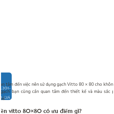
an tâm đến việc nên sử dụng gạch Vitto 80 × 80 cho khôn
n gạch bạn cũng cần quan tâm đến thiết kế và màu sắc p
O GIÁ
hể.
nền vitto 80×80 có ưu điểm gì?