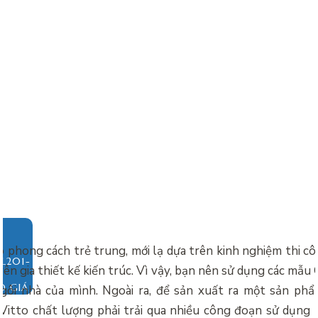
ó phong cách trẻ trung, mới lạ dựa trên kinh nghiệm thi cô
ên gia thiết kế kiến trúc. Vì vậy, bạn nên sử dụng các mẫu
O GIÁ
ngôi nhà của mình. Ngoài ra, để sản xuất ra một sản ph
Vitto chất lượng phải trải qua nhiều công đoạn sử dụng t