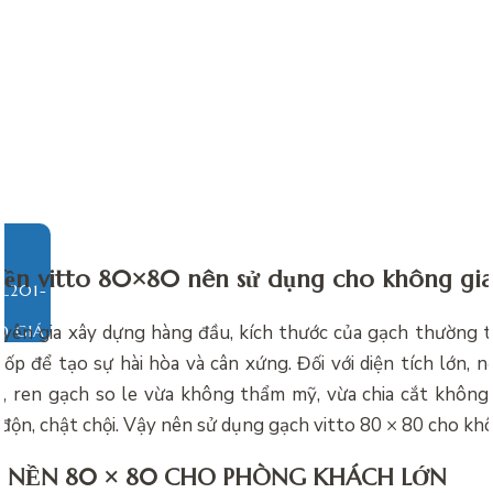
nền vitto 80×80 nên sử dụng cho không gi
yên gia xây dựng hàng đầu, kích thước của gạch thường tỉ
O GIÁ
 ốp để tạo sự hài hòa và cân xứng. Đối với diện tích lớn, 
, ren gạch so le vừa không thẩm mỹ, vừa chia cắt không 
 độn, chật chội. Vậy nên sử dụng gạch vitto 80 × 80 cho kh
T NỀN 80 × 80 CHO PHÒNG KHÁCH LỚN