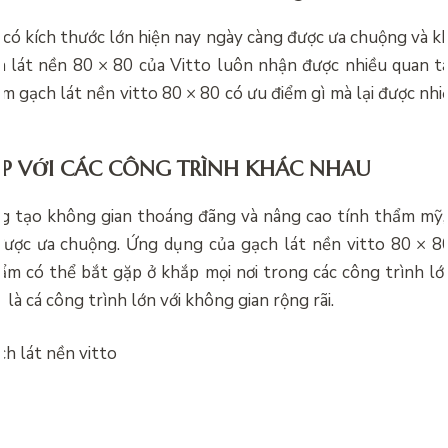
h có kích thước lớn hiện nay ngày càng được ưa chuộng và k
h lát nền 80 × 80 của Vitto luôn nhận được nhiều quan 
xem
gạch lát nền vitto 80 × 80 có ưu điểm gì mà lại được nh
?
P VỚI CÁC CÔNG TRÌNH KHÁC NHAU
g tạo không gian thoáng đãng và nâng cao tính thẩm mỹ,
được ưa chuộng. Ứng dụng của gạch lát nền vitto 80 × 80
ẩm có thể bắt gặp ở khắp mọi nơi trong các công trình lớ
t là cá công trình lớn với không gian rộng rãi.