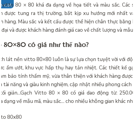
 vitto 80 × 80 khá đa dạng về họa tiết và màu sắc. Các
O GIÁ
 được tung ra thị trường, bắt kịp xu hướng mới nhất v
ch hàng. Màu sắc và kết cấu được thể hiện chân thực bằng k
n đại và được khách hàng đánh giá cao về chất lượng và mẫu
o 80×80 có giá như thế nào?
ch lát nền vitto 80×80 luôn là sự lựa chọn tuyệt vời với độ
c ẩm ướt, khu vực hấp thụ hay tản nhiệt. Các thiết kế gạ
m bảo tính thẩm mỹ, vừa thân thiện với khách hàng được t
 tài năng và giàu kinh nghiệm, cập nhật nhiều phong cách 
, tối giản…Gạch Vitto 80 × 80 có giá dao động từ: 250.
a dạng về mẫu mã, màu sắc… cho nhiều không gian khác nh