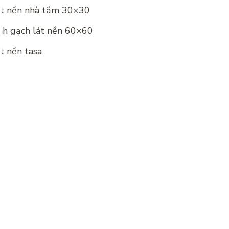
át nền nhà tắm 30×30
nh gạch lát nền 60×60
t nền tasa