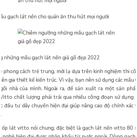
u gạch lát nền cho quán ăn thu hút mọi người
 những mẫu gạch lát nền giả gỗ đẹp 2022
ó phong cách trẻ trung, mới lạ dựa trên kinh nghiệm thi cô
ên gia thiết kế kiến trúc. Vì vậy, bạn nên sử dụng các mẫu
ngôi nhà của mình. Ngoài ra, để sản xuất ra một sản ph
Vitto chất lượng phải trải qua nhiều công đoạn sử dụng t
 đầu tư dây chuyền hiện đại giúp nâng cao độ chính xác 
.
 ốp lát vitto nói chung, đặc biệt là
gạch lát nền vitto 80 
g nghệ hiện đại được nhập khẩu từ nước ngoài. Dòng gạch