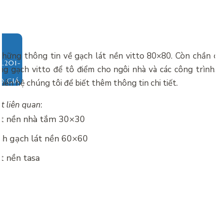
 những thông tin về
gạch lát nền vitto 80×80. Còn chần 
g gạch vitto để tô điểm cho ngôi nhà và các công trình
O GIÁ
liên hệ chúng tôi để biết thêm thông tin chi tiết.
ết liên quan
:
át nền nhà tắm 30×30
nh gạch lát nền 60×60
t nền tasa