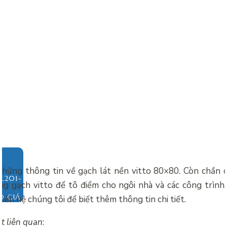
 những thông tin về
gạch lát nền vitto 80×80. Còn chần 
g gạch vitto để tô điểm cho ngôi nhà và các công trình
O GIÁ
liên hệ chúng tôi để biết thêm thông tin chi tiết.
ết liên quan
: