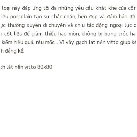
 loại này đáp ứng tối đa những yêu cầu khắt khe của côn
liệu porcelain tạo sự chắc chắn, bền đẹp và đảm bảo độ 
ực thường xuyên di chuyển và chịu tác động ngoại lực c
o cốt liệu để giảm thiểu hao mòn, không bị bong tróc ha
 kiềm hiệu quả, rêu mốc… Vì vậy, gạch lát nền vitto giúp ké
nh đáng kể.