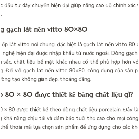
 đầu tư dây chuyền hiện đại giúp nâng cao độ chính xác 
.
g gạch lát nền vitto 80×80
 ốp lát vitto nói chung, đặc biệt là
gạch lát nền vitto 80 
g nghệ hiện đại được nhập khẩu từ nước ngoài. Dòng gạch
u sắc, chất liệu bề mặt khác nhau có thể phù hợp hơn vớ
g. Đối với gạch lát nền vitto 80×80, công dụng của sản p
tường tạo không gian đẹp, thoáng đãng.
o 80 × 80 được thiết kế bằng chất liệu gì?
 × 80 được thiết kế theo dòng chất liệu porcelain. Đây là
g khả năng chịu tải và đảm bảo tuổi thọ cao cho mọi công 
thể thoải mái lựa chọn sản phẩm để ứng dụng cho các kh